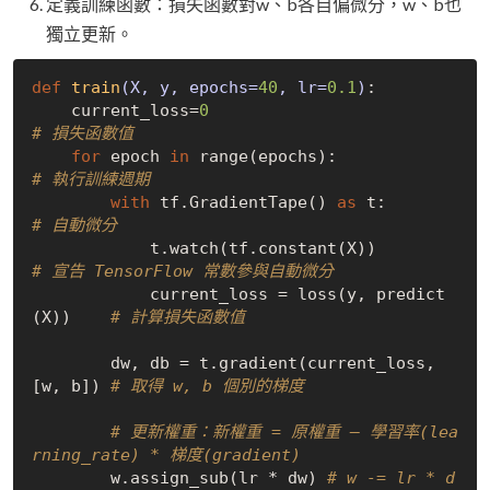
定義訓練函數：損失函數對w、b各自偏微分，w、b也
獨立更新。
def
train
(X, y, epochs=
40
, lr=
0.1
)
:
    current_loss=
0
# 損失函數值
for
 epoch 
in
 range(epochs):            
# 執行訓練週期
with
 tf.GradientTape() 
as
 t:         
# 自動微分
            t.watch(tf.constant(X))   
# 宣告 TensorFlow 常數參與自動微分
            current_loss = loss(y, predict
(X))    
# 計算損失函數值
        dw, db = t.gradient(current_loss, 
[w, b]) 
# 取得 w, b 個別的梯度
# 更新權重：新權重 = 原權重 — 學習率(lea
rning_rate) * 梯度(gradient)
        w.assign_sub(lr * dw) 
# w -= lr * d