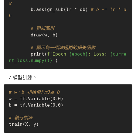
w
        b.assign_sub(lr * db) 
# b -= lr * d
b
# 更新圖形
        draw(w, b)

# 顯示每一訓練週期的損失函數
        print(
f'Epoch 
{epoch}
: Loss: 
{curre
nt_loss.numpy()}
'
模型訓練。
# w、b 初始值均設為 0
w = tf.Variable(0.0)

b = tf.Variable(0.0)

# 執行訓練