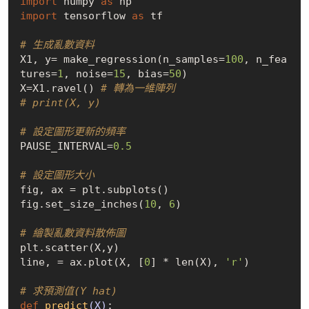
import
 numpy 
as
import
 tensorflow 
as
 tf 

# 生成亂數資料
X1, y= make_regression(n_samples=
100
, n_fea
tures=
1
, noise=
15
, bias=
50
)

X=X1.ravel() 
# 轉為一維陣列
# print(X, y)  
# 設定圖形更新的頻率
PAUSE_INTERVAL=
0.5
# 設定圖形大小
fig, ax = plt.subplots()

fig.set_size_inches(
10
, 
6
)

# 繪製亂數資料散佈圖
plt.scatter(X,y)

line, = ax.plot(X, [
0
] * len(X), 
'r'
)

# 求預測值(Y hat)
def
predict
(X)
: