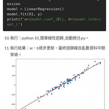
ession

model = LinearRegression()

model.fit(X1, y)

print(
f'w=
{model.coef_[
0
]}
, b=
{model.interc
ept_}
'
執行：python 10_簡單線性迴歸_自動微分.py。
執行結果：w、b逐步更新，最終迴歸線自亂數資料中間
穿過。