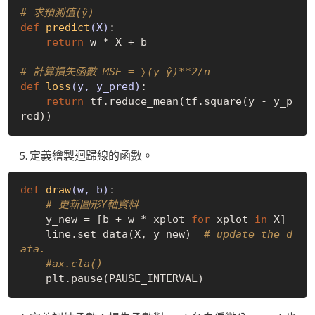
# 求預測值(ŷ)
def
predict
(X)
:

return
 w * X + b  

# 計算損失函數 MSE = ∑(y-ŷ)**2/n
def
loss
(y, y_pred)
:

return
 tf.reduce_mean(tf.square(y - y_p
定義繪製迴歸線的函數。
def
draw
(w, b)
:

# 更新圖形Y軸資料
    y_new = [b + w * xplot 
for
 xplot 
in
 X]

    line.set_data(X, y_new)  
# update the d
ata.
#ax.cla()