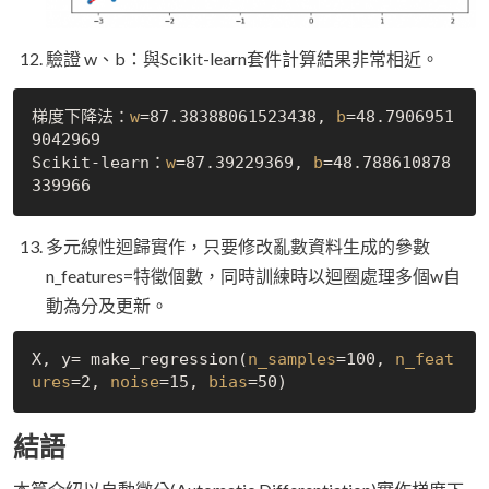
驗證 w、b：與Scikit-learn套件計算結果非常相近。
梯度下降法：
w
=87.38388061523438, 
b
=48.7906951
9042969

Scikit-learn：
w
=87.39229369, 
b
=48.788610878
多元線性迴歸實作，只要修改亂數資料生成的參數
n_features=特徵個數，同時訓練時以迴圈處理多個w自
動為分及更新。
X, y= make_regression(
n_samples
=100, 
n_feat
ures
=2, 
noise
=15, 
bias
結語