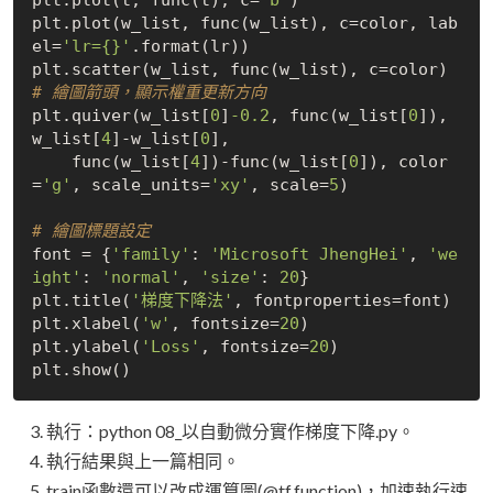
plt.plot(t, func(t), c=
'b'
)

plt.plot(w_list, func(w_list), c=color, lab
el=
'lr={}'
.format(lr))    

# 繪圖箭頭，顯示權重更新方向
plt.quiver(w_list[
0
]
-0.2
, func(w_list[
0
]), 
w_list[
4
]-w_list[
0
], 

    func(w_list[
4
])-func(w_list[
0
]), color
=
'g'
, scale_units=
'xy'
, scale=
5
)

# 繪圖標題設定
font = {
'family'
: 
'Microsoft JhengHei'
, 
'we
ight'
: 
'normal'
, 
'size'
: 
20
}

plt.title(
'梯度下降法'
, fontproperties=font)

plt.xlabel(
'w'
, fontsize=
20
)

plt.ylabel(
'Loss'
, fontsize=
20
)

執行：python 08_以自動微分實作梯度下降.py。
執行結果與上一篇相同。
train函數還可以改成運算圖(@tf.function)，加速執行速