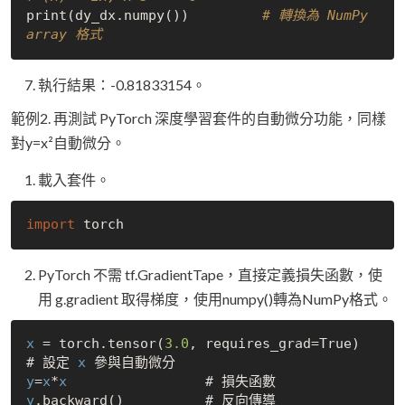
print(dy_dx.numpy())         
# 轉換為 NumPy 
array 格式
執行結果：-0.81833154。
範例2. 再測試 PyTorch 深度學習套件的自動微分功能，同樣
對y=x²自動微分。
載入套件。
import
PyTorch 不需 tf.GradientTape，直接定義損失函數，使
用 g.gradient 取得梯度，使用numpy()轉為NumPy格式。
x
 = torch.tensor(
3.0
, requires_grad=True)  
# 設定 
x
y
=
x
*
x
y
.backward()          # 反向傳導
