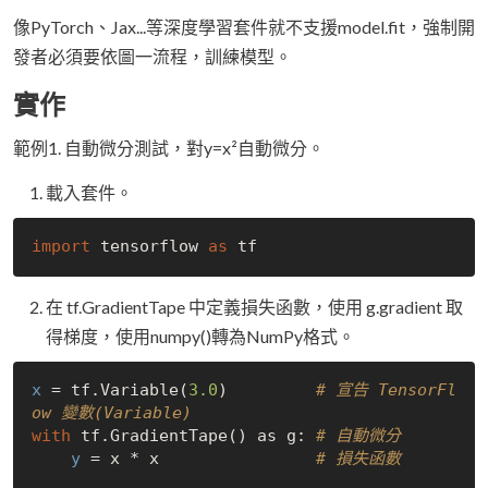
像PyTorch、Jax...等深度學習套件就不支援model.fit，強制開
發者必須要依圖一流程，訓練模型。
實作
範例1. 自動微分測試，對y=x²自動微分。
載入套件。
import
 tensorflow 
as
在 tf.GradientTape 中定義損失函數，使用 g.gradient 取
得梯度，使用numpy()轉為NumPy格式。
x
 = tf.Variable(
3.0
)         
# 宣告 TensorFl
ow 變數(Variable)
with
 tf.GradientTape() as g: 
# 自動微分
y
 = x * x                
# 損失函數