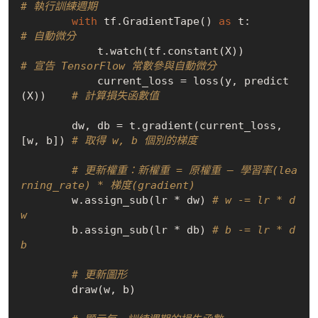
# 執行訓練週期
with
 tf.GradientTape() 
as
 t:         
# 自動微分
            t.watch(tf.constant(X))   
# 宣告 TensorFlow 常數參與自動微分
            current_loss = loss(y, predict
(X))    
# 計算損失函數值
        dw, db = t.gradient(current_loss, 
[w, b]) 
# 取得 w, b 個別的梯度
# 更新權重：新權重 = 原權重 — 學習率(lea
rning_rate) * 梯度(gradient)
        w.assign_sub(lr * dw) 
# w -= lr * d
w
        b.assign_sub(lr * db) 
# b -= lr * d
b
# 更新圖形
        draw(w, b)
