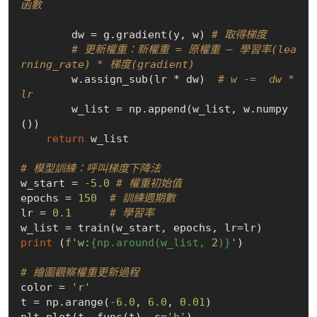
函數
        dw = g.gradient(y, w) 
# 取得梯度
# 更新權重：新權重 = 原權重 — 學習率(lea
rning_rate) * 梯度(gradient)
        w.assign_sub(lr * dw)  
# w -=  dw * 
lr         
        w_list = np.append(w_list, w.numpy
())    

return
 w_list

# 模型訓練：呼叫梯度下降法 
w_start = 
-5.0
# 權重初始值
epochs = 
150
# 訓練週期數
lr = 
0.1
# 學習率
print
 (
f'w:
{np.around(w_list, 
2
)}
'
)

# 繪圖觀察權重更新過程
color = 
'r'
t = np.arange(
-6.0
, 
6.0
, 
0.01
)
