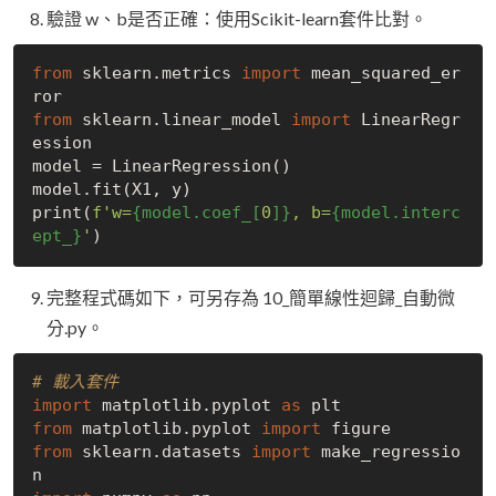
驗證 w、b是否正確：使用Scikit-learn套件比對。
from
 sklearn.metrics 
import
 mean_squared_er
from
 sklearn.linear_model 
import
 LinearRegr
ession

model = LinearRegression()

model.fit(X1, y)

print(
f'w=
{model.coef_[
0
]}
, b=
{model.interc
ept_}
'
完整程式碼如下，可另存為 10_簡單線性迴歸_自動微
分.py。
# 載入套件
import
 matplotlib.pyplot 
as
from
 matplotlib.pyplot 
import
from
 sklearn.datasets 
import
 make_regressio