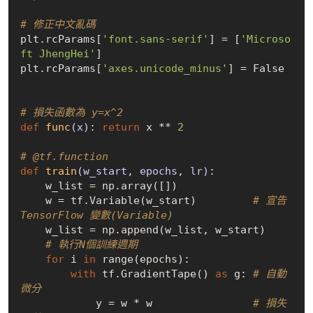
# 修正中文亂碼
plt.rcParams[
'font.sans-serif'
] = [
'Microso
ft JhengHei'
] 

plt.rcParams[
'axes.unicode_minus'
] = 
False
# 損失函數為 y=x^2
def
func
(x)
:
return
 x ** 
2
# @tf.function
def
train
(w_start, epochs, lr)
:
    w_list = np.array([])    

    w = tf.Variable(w_start)         
# 宣告 
TensorFlow 變數(Variable)
    w_list = np.append(w_list, w_start)  

# 執行N個訓練週期
for
 i 
in
 range(epochs):         

with
 tf.GradientTape() 
as
 g: 
# 自動
微分
            y = w * w                
# 損失