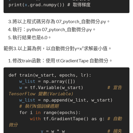
print(
x
將以上程式碼另存為 07_pytorch_自動微分.py。
執行：python 07_pytorch_自動微分.py。
執行結果也是6.0。
範例3. 以上篇為例，以自動微分對y=x²求解最小值。
修改train函數：使用 tf.GradientTape 自動微分。
def train(w_start, epochs, lr):    

w_list
 = np.array([])    

w
 = tf.Variable(w_start)         
# 宣告 
TensorFlow 變數(Variable)
w_list
 = np.append(w_list, w_start)  

# 執行N個訓練週期
    for i 
in
 range(epochs):         

with
 tf.GradientTape() as g: 
# 自動
微分
y
 = w * w                
# 損失