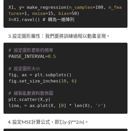
X1, y= make_regression(
n_samples
=100, 
n_fea
tures
=1, 
noise
=15, 
bias
X
設定圖形屬性：我們要將訓練過程以動畫呈現。
# 設定圖形更新的頻率
PAUSE_INTERVAL=
0.5
# 設定圖形大小
fig, ax = plt.subplots()

fig.set_size_inches(
10
, 
6
)

# 繪製亂數資料散佈圖
plt.scatter(X,y)

line, = ax.plot(X, [
0
] * len(X), 
'r'
設定MSE計算公式，即∑(y-ŷ)**2/n)。