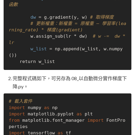
函數
dw
 = g.gradient(y, w) 
# 取得梯度
# 更新權重：新權重 = 原權重 — 學習率(lea
rning_rate) * 梯度(gradient)
        w.assign_sub(lr * dw)  
# w -=  dw * 
lr         
w_list
 = np.append(w_list, w.numpy
())    

完整程式碼如下，可另存為 08_以自動微分實作梯度下
降.py。
# 載入套件
import
 numpy 
as
import
 matplotlib.pyplot 
as
from
 matplotlib.font_manager 
import
 FontPro
import
 tensorflow 
as
 tf 
