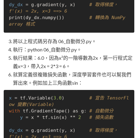
dy_dx
 = g.gradient(y, x)     
# 取得梯度， 
f'(x) = 2x, x=3 ==> 6
print(dy_dx.numpy())         
# 轉換為 NumPy 
array 格式
將以上程式碼另存為 06_自動微分.py。
執行：python 06_自動微分.py。
執行結果：6.0，因為x²的一階導數為2x，第一行程式定
義x=3，帶入2x = 2*3 = 6。
就算定義很複雜損失函數，深度學習套件也可以幫我們
算出來。例如加上三角函數sin：
x
 = tf.Variable(
3.0
)         
# 宣告 TensorFl
ow 變數(Variable)
with
 tf.GradientTape() as g: 
# 自動微分
y
 = x * tf.sin(x) ** 
2
# 損失函數
dy_dx
 = g.gradient(y, x)     
# 取得梯度， 
f'(x) = 2x, x=3 ==> 6