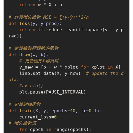
return
 w * X + b  

# 計算損失函數 MSE = ∑(y-ŷ)**2/n
def
loss
(y, y_pred)
:
return
 tf.reduce_mean(tf.square(y - y_p
red))

# 定義繪製迴歸線的函數
def
draw
(w, b)
:
# 更新圖形Y軸資料
    y_new = [b + w * xplot 
for
 xplot 
in
 X]

    line.set_data(X, y_new)  
# update the d
ata.
#ax.cla()
    plt.pause(PAUSE_INTERVAL)

# 定義訓練函數
def
train
(X, y, epochs=
40
, lr=
0.1
)
:
    current_loss=
0
# 損失函數值
for
 epoch 
in
 range(epochs):            