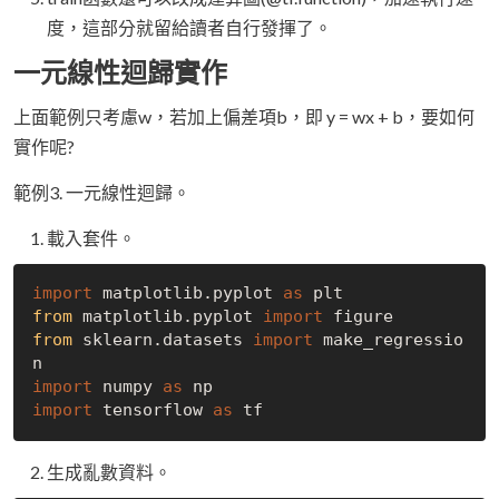
度，這部分就留給讀者自行發揮了。
一元線性迴歸實作
上面範例只考慮w，若加上偏差項b，即 y = wx + b，要如何
實作呢?
範例3. 一元線性迴歸。
載入套件。
import
 matplotlib.pyplot 
as
from
 matplotlib.pyplot 
import
from
 sklearn.datasets 
import
 make_regressio
import
 numpy 
as
import
 tensorflow 
as
生成亂數資料。