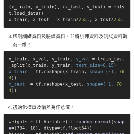
(x_train, y_train), (x_test, y_test) = mnis
t.load_data()

x_train, x_test = x_train/
255.
, x_test/
255.
切割訓練資料及驗證資料，並將訓練資料及測試資料轉
為一維。
x_train, x_val, y_train, 
y_val
 = train_test
_split(x_train, y_train, 
test_size=0.15)
x_train
 = tf.reshape(x_train, 
shape=(-1,
78
4
x_test
  = tf.reshape(x_test, 
shape=(-1,
78
4
初始化權重及偏差為任意值。
weights = tf.
Variable(
tf
.
random
.
normal
(
shap
e
=(784, 10)
, dtype=tf.float64))
