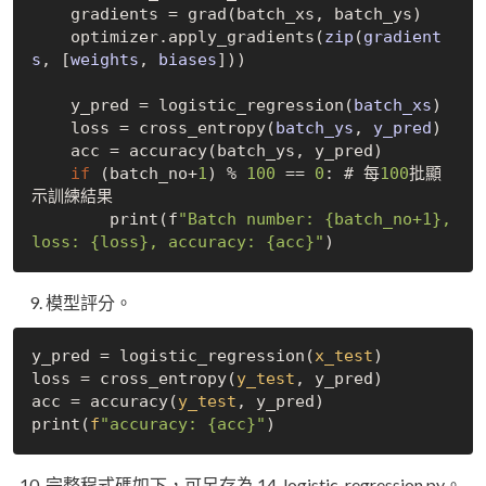
    gradients = grad(batch_xs, batch_ys)

    optimizer.apply
_gradients(
zip
(
gradient
s
, [
weights
, 
biases
])
)

    y_pred = logistic
_regression(
batch_xs
)
    loss = cross
_entropy(
batch_ys
, 
y_pred
)
    acc = accuracy(batch_ys, y_pred)

if
 (batch_no+
1
) % 
100
 == 
0
: # 每
100
批顯
示訓練結果

        print(f
"Batch number: {batch_no+1}, 
loss: {loss}, accuracy: {acc}"
模型評分。
y_pred = logistic_regression(
x_test
)

loss = cross_entropy(
y_test
, y_pred)

acc = accuracy(
y_test
, y_pred)

print(
f
"accuracy: {acc}"
完整程式碼如下，可另存為 14_logistic_regression.py。