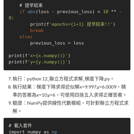
    # 提早結束

if
abs
(loss - previous_loss) < 
10
 ** 
-
8
:

        print(f
'epochs={i+1} 提早結束!!'
)

break
else
:

        previous_loss = loss

print(f
'x={x.numpy()}'
)

print(f
'y={y.numpy()}'
執行：python 12_聯立方程式求解_梯度下降.py。
執行結果：梯度下降求得近似解x=9.997,y=6.0009，精
準的答案為x=10,y=6，可使用四捨五入求得正確答案。
驗證：NumPy提供線性代數模組，可針對聯立方程式求
解。
# 載入套件

import numpy as 
np