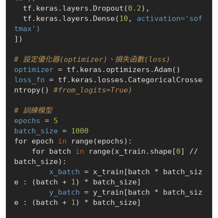
  tf.keras.layers.Dropout(
0.2
),

  tf.keras.layers.Dense(
10
, 
activation='sof
tmax')
])

# 設定優化器(optimizer)、損失函數(loss)
optimizer
loss_fn
 = tf.keras.losses.CategoricalCrosse
ntropy() 
#from_logits=True)
# 訓練模型
epochs
 = 
5
batch_size
 = 
1000
for epoch 
in
 range(epochs):

    for batch 
in
 range(x_train.shape[
0
] // 
batch_size):

x_batch
 = x_train[batch * batch_siz
e : (batch + 
1
) * batch_size]

y_batch
 = y_train[batch * batch_siz
e : (batch + 
1
) * batch_size]
