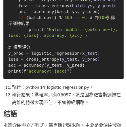
    loss = cross
_entropy(
batch_ys
, 
y_pred
)
    acc = accuracy(batch_ys, y_pred)

if
 (batch_no+
1
) % 
100
 == 
0
: # 每
100
批顯
示訓練結果

        print(f
"Batch number: {batch_no+1}, 
loss: {loss}, accuracy: {acc}"
)

# 模型評分

y_pred = logistic
_regression(
x_test
)
loss = cross
_entropy(
y_test
, 
y_pred
)
acc = accuracy(y_test, y_pred)

print(f
"accuracy: {acc}"
執行：python 14_logistic_regression.py。
執行結果：準確率只有0.8057，這是因為羅吉斯迴歸在
高維的特徵表現不佳，不如神經網路。
結語
本篇介紹聯立方程式、羅吉斯迴歸求解，主要是要傳達發揮