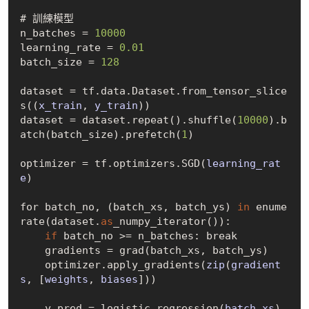
# 訓練模型

n_batches = 
10000
learning_rate = 
0.01
batch_size = 
128
dataset = tf.data.
Dataset
.
from
_tensor_slice
s((
x_train
, 
y_train
)
)

dataset = dataset.repeat
()
.shuffle(
10000
).b
atch(batch_size).prefetch(
1
)

optimizer = tf.optimizers.
SGD(
learning_rat
e
)
for batch_no, (batch_xs, batch_ys) 
in
 enume
rate(dataset.
as
_numpy_iterator()
):

if
 batch_no >= n_batches: break

    gradients = grad(batch_xs, batch_ys)

    optimizer.apply
_gradients(
zip
(
gradient
s
, [
weights
, 
biases
])
)

    y_pred = logistic
_regression(
batch_xs
)