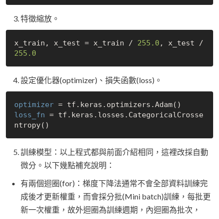
特徵縮放。
x_train, x_test = x_train / 
255.0
, x_test / 
255.0
設定優化器(optimizer)、損失函數(loss)。
optimizer
loss_fn
 = tf.keras.losses.CategoricalCrosse
訓練模型：以上程式都與前面介紹相同，這裡改採自動
微分。以下幾點補充說明：
有兩個迴圈(for)：梯度下降法通常不會全部資料訓練完
成後才更新權重，而會採分批(Mini batch)訓練，每批更
新一次權重，故外迴圈為訓練週期，內迴圈為批次，