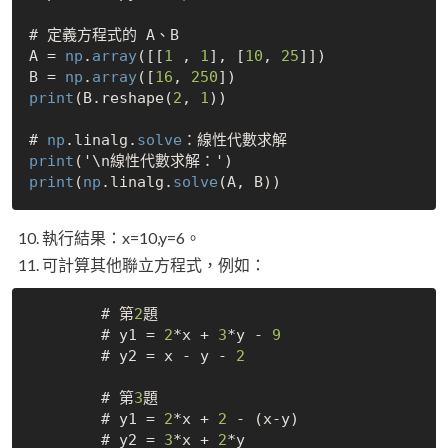
# 定義方程式的 A、B

A = 
np
.
array
([[
1
 , 
1
], [
10
, 
25
]])

B = 
np
.
array
([
16
, 
250
print
(B.reshape(
2
, 
1
))

# 
np
.linalg.
solve
print
print
(
np
.linalg.
solve
執行結果：x=10,y=6。
可計算其他聯立方程式，例如：
        # 第
2
題

        # y1 = 
2
*x + 
3
*y - 
9
        # y2 = x - y - 
2
        # 第
3
題

        # y1 = 
2
*x + 
2
 - (x-y)

        # y2 = 
3
*x + 
2