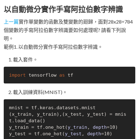
以自動微分實作手寫阿拉伯數字辨識
上一篇
實作單變數的函數及雙變數的廻歸，面對28x28=784
個變數的手寫阿拉伯數字辨識要如何處理呢? 請看下列說
明。
範例1. 以自動微分實作手寫阿拉伯數字辨識。
載入套件。
import
 tensorflow 
as
載入訓練資料(MNIST)。
mnist = tf.keras.datasets.mnist

(x_train, y_train),(x_test, y_test) = mnis
t.load
_data()
y_train = tf.one
_hot(
y_train
, 
depth
=10)
y_test = tf.one
_hot(
y_test
, 
depth
=10)