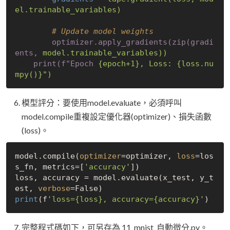
el.trainable_variables)
        # Update model weights
optimizer.apply_gradients(zip(gradi
ents,
model.trainable_variables))
print(f"Epoch
{epoch+1}, Loss: {loss.nu
mpy()}")        
模型評分：要使用model.evaluate，必須呼叫
model.compile重複設定優化器(optimizer)、損失函數
(loss)。
model.compile(
optimizer
=optimizer, 
loss
=los
s_fn, metrics=[
'accuracy'
])

loss, accuracy = model.evaluate(x_test, y_t
est, 
verbose
=
False
print
(f
'loss={loss}, accuracy={accuracy}'
完整程式碼如下，可另存為 11_mnist_自動微分.py。