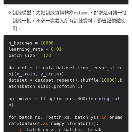
訓練模型：先把訓練資料轉為dataset，好處是可讀一批
訓練一批，不必一次載入所有訓練資料，節省記憶體使
用。
n_batches = 
10000
learning_rate = 
0.01
batch_size = 
128
dataset = tf.data.
Dataset
.
from
_tensor_slice
s((
x_train
, 
y_train
)
)

dataset = dataset.repeat
()
.shuffle(
10000
).b
atch(batch_size).prefetch(
1
)

optimizer = tf.optimizers.
SGD(
learning_rat
e
)
for batch_no, (batch_xs, batch_ys) 
in
 enume
rate(dataset.
as
_numpy_iterator()
):

if
 batch_no >= n_batches: break
