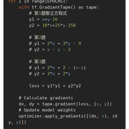
for
 i in range(EPOCHS):

with
 tf.GradientTape() as tape:

        # 第
1
題聯立方程式

        y1 = 
x
+
y
-16
        y2 = 
10
*
x
+
25
*
y
-250
        # 第
2
題

        # y1 = 
2
*
x
 + 
3
*
y
 - 
9
        # y2 = 
x
 - 
y
 - 
2
        # 第
3
題

        # y1 = 
2
*
x
 + 
2
 - (
x
-
y
)

        # y2 = 
3
*
x
 + 
2
*
y
        loss = y1*y1 + y2*y2

    # Calculate gradients

    dx, dy = tape.gradient(loss, [
x
, 
y
])

    # Update model weights

    optimizer.apply_gradients([(dx, 
x
), (d
y, 
y
)])
