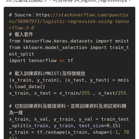
# Soucre：https:
//stackoverflow.com/questio
ns/56907971/logistic-regression-using-tenso
rflow-2-0
# 載入套件

from tensorflow.keras.datasets import mnist

from sklearn.model_selection import train_t
est_split

import tensorflow 
as
 tf

# 載入訓練資料(MNIST)及特徵縮放

(x_train, y_train), (x_test, y_test) = mnis
t.load
_data()
x_train, x_test = x_train/
255.
, x_test/
255.
# 切割訓練資料及驗證資料，並將訓練資料及測試資料轉
為一維

x_train, x_val, y_train, y_val = train
_test
_split(
x_train
, 
y_train
, 
test_size
=0.15)
x_train = tf.reshape(x_train, shape=(-
1
, 
78
4
))
