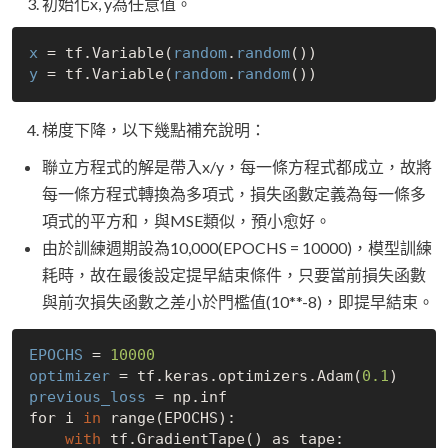
初始化x, y為任意值。
x
 = tf.Variable(
random
.
random
y
 = tf.Variable(
random
.
random
梯度下降，以下幾點補充說明：
聯立方程式的解是帶入x/y，每一條方程式都成立，故將
每一條方程式轉換為多項式，損失函數定義為每一條多
項式的平方和，與MSE類似，預小愈好。
由於訓練週期設為10,000(EPOCHS = 10000)，模型訓練
耗時，故在最後設定提早結束條件，只要當前損失函數
與前次損失函數之差小於門檻值(10**-8)，即提早結束。
EPOCHS
 = 
10000
optimizer
 = tf.keras.optimizers.Adam(
0.1
previous_loss
 = np.inf

for i 
in
 range(EPOCHS):

with
 tf.GradientTape() as tape:
