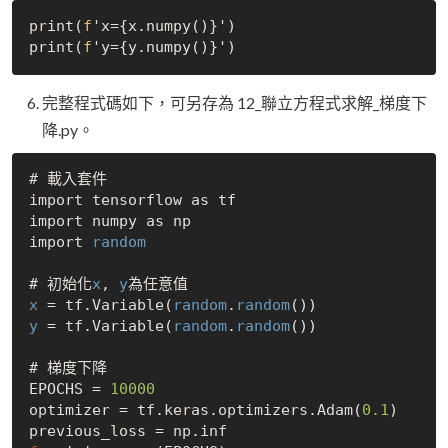
print(
f
'x={x.numpy()}')

print(
f
完整程式碼如下，可另存為 12_聯立方程式求解_梯度下
降.py。
# 載入套件

import tensorflow as tf

import numpy as np

import 
random
# 初始化
x
, 
y
x
 = tf.Variable(
random
.
random
y
 = tf.Variable(
random
.
random
())

# 梯度下降

EPOCHS = 
10000
optimizer = tf.keras.optimizers.Adam(
0.1
)
