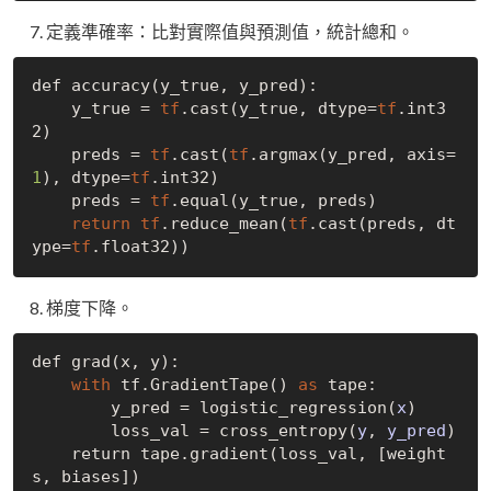
定義準確率：比對實際值與預測值，統計總和。
def accuracy(y_true, y_pred):

    y_true = 
tf
.cast(y_true, dtype=
tf
.int3
2)

    preds = 
tf
.cast(
tf
.argmax(y_pred, axis=
1
), dtype=
tf
.int32)

    preds = 
tf
.equal(y_true, preds)

return
tf
.reduce_mean(
tf
.cast(preds, dt
ype=
tf
梯度下降。
def grad(x, y):

with
 tf.
GradientTape()
as
 tape:

        y_pred = logistic
_regression(
x
)
        loss_val = cross
_entropy(
y
, 
y_pred
)
    return tape.gradient(loss_val, 
[
weight
s
, 
biases
]