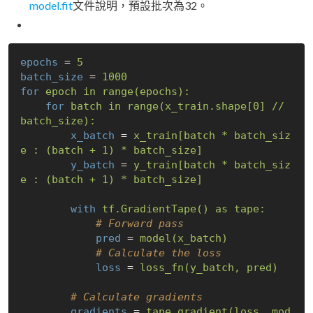
model.fit
文件說明，預設批次為32。
epochs
 = 
5
batch_size
 = 
1000
for
epoch in range(epochs):
for
batch in range(x_train.shape[0] // 
batch_size):
x_batch
 = 
x_train[batch * batch_siz
e : (batch + 1) * batch_size]
y_batch
 = 
y_train[batch * batch_siz
e : (batch + 1) * batch_size]
with
tf.GradientTape() as tape:
            # Forward pass
pred
 = 
model(x_batch)
            # Calculate the loss
loss
 = 
loss_fn(y_batch, pred)
        # Calculate gradients
gradients
 = 
tape.gradient(loss, mod