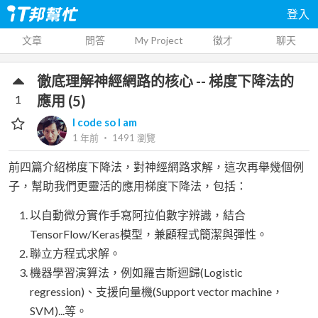
登入
文章
問答
My Project
徵才
聊天
徹底理解神經網路的核心 -- 梯度下降法的
1
應用 (5)
I code so I am
1 年前
‧
1491
瀏覽
前四篇介紹梯度下降法，對神經網路求解，這次再舉幾個例
子，幫助我們更靈活的應用梯度下降法，包括：
以自動微分實作手寫阿拉伯數字辨識，結合
TensorFlow/Keras模型，兼顧程式簡潔與彈性。
聯立方程式求解。
機器學習演算法，例如羅吉斯迴歸(Logistic
regression)、支援向量機(Support vector machine，
SVM)...等。