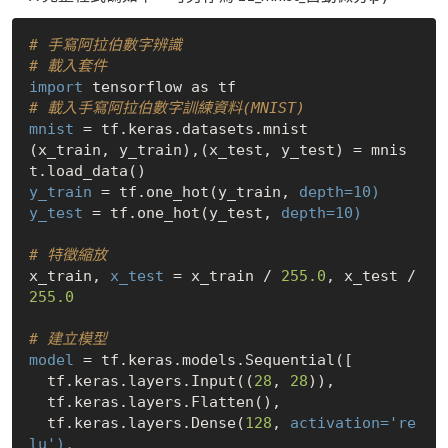
# 手寫阿拉伯數字辨識
# 載入套件
import
# 載入手寫阿拉伯數字訓練資料(MNIST)
mnist
 = tf.keras.datasets.mnist

(x_train, y_train),(x_test, y_test) = mnis
y_train
 = tf.one_hot(y_train, 
depth=10)
y_test
 = tf.one_hot(y_test, 
depth=10)
# 特徵縮放
x_train, 
x_test
 = x_train / 
255.0
, x_test / 
255.0
# 建立模型
model
 = tf.keras.models.Sequential([

  tf.keras.layers.Input((
28
, 
28
)),

  tf.keras.layers.Flatten(),

  tf.keras.layers.Dense(
128
, 
activation='re
lu'),