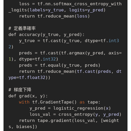
    loss = tf.nn.softmax
_cross_entropy_with
_logits(
labels
=
y_true
, 
logits
=
y_pred
)
    return tf.reduce
_mean(
loss
)
# 定義準確率

def accuracy(y_true, y_pred):

    y_true = tf.cast(y_true, dtype=tf.
int3
2
)

    preds = tf.cast(tf.argmax(y_pred, axis=
1
), dtype=tf.
int32
)

    preds = tf.equal(y_true, preds)

    return tf.reduce
_mean(
tf
.
cast
(
preds
, 
dt
ype
=
tf
.
float32
)
)

# 梯度下降

def grad(x, y):

with
 tf.
GradientTape()
as
 tape:

        y_pred = logistic
_regression(
x
)
        loss_val = cross
_entropy(
y
, 
y_pred
)
    return tape.gradient(loss_val, 
[
weight
s
, 
biases
]
)
