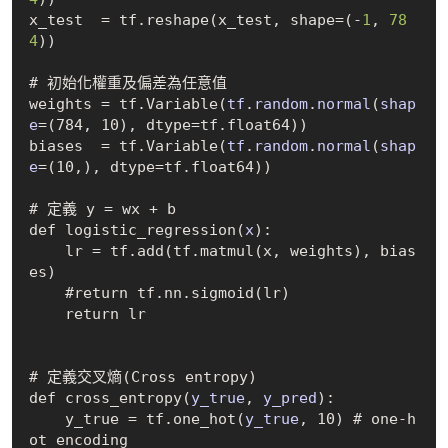
x_test  = tf.reshape(x_test, shape=(-
1
, 
78
4
))

# 初始化權重及偏差為任意值

weights = tf.
Variable(
tf
.
random
.
normal
(
shap
e
=(784, 10)
, dtype=tf.float64))

biases  = tf.
Variable(
tf
.
random
.
normal
(
shap
e
=(10,)
, dtype=tf.float64))

# 定義 y = wx + b

def logistic
_regression(
x
)
:

    lr = tf.add(tf.matmul(x, weights), bias
es)

    #return tf.nn.sigmoid(lr)

    return lr

# 定義交叉熵(Cross entropy)

def cross
_entropy(
y_true
, 
y_pred
)
:

    y_true = tf.one
_hot(
y_true
, 10)
 # one-h
ot encoding
