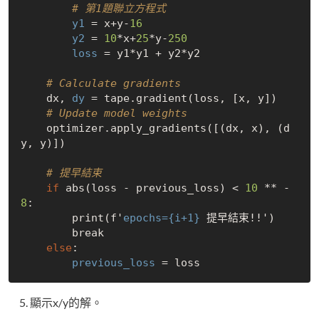
# 第1題聯立方程式
y1
 = x+y-
16
y2
 = 
10
*x+
25
*y-
250
loss
 = y1*y1 + y2*y2

# Calculate gradients
    dx, 
dy
 = tape.gradient(loss, [x, y])

# Update model weights
    optimizer.apply_gradients([(dx, x), (d
y, y)])

# 提早結束
if
 abs(loss - previous_loss) < 
10
 ** -
8
:

        print(f'
epochs={i+1}
 提早結束!!')

        break

else
:

previous_loss
顯示x/y的解。