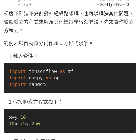
梯度下降法不只針對神經網路求解，也可以解決其他問題，
譬如聯立方程式求解及其他機器學習演算法，先來實作聯立
方程式。
範例2. 以自動微分實作聯立方程式求解。
載入套件。
import
 tensorflow 
as
import
 numpy 
as
import
假設聯立方程式如下：
x+y=
16
10
x+
25
y=
250