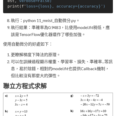
est, 
verbose=False)
print(f'
loss={loss},
accuracy={accuracy}')
執行：python 11_mnist_自動微分.py。
執行結果：準確率為0.9483，比使用model.fit稍低，應
該是TensorFlow優化器還作了哪些加強。
使用自動微分的好處如下：
更瞭解梯度下降法的原理。
可以在訓練過程顯示權重、學習率、損失、準確率...等訊
息，易於除錯，相對的model.fit也提供Callback機制，
但比較沒有那麼大的彈性。
聯立方程式求解