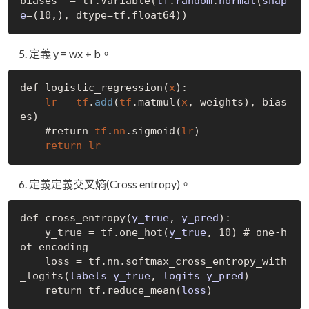
biases  = tf.
Variable(
tf
.
random
.
normal
(
shap
e
=(10,)
定義 y = wx + b。
def logistic_regression(
x
):

lr
 = 
tf
.
add
(
tf
.matmul(
x
, weights), bias
es)

    #return 
tf
.
nn
.sigmoid(
lr
)

return
lr
定義定義交叉熵(Cross entropy)。
def cross
_entropy(
y_true
, 
y_pred
)
:

    y_true = tf.one
_hot(
y_true
, 10)
 # one-h
ot encoding

    loss = tf.nn.softmax
_cross_entropy_with
_logits(
labels
=
y_true
, 
logits
=
y_pred
)
    return tf.reduce
_mean(
loss
)