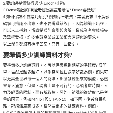
2.要訓練幾個執行週期(Epoch)才夠?
3.Dense輸出的神經元個數該設定幾個? Dense要幾層?
4.如何保證不會錯判類別? 例如停車收費，業者要求『車牌號
碼寧可辨識不出來，也不要辨識錯誤』，因為辨識不出來，
可以人工補救，辨識錯誤則會引起客訴，造成業者金錢損失
及聲譽受損，許多金融產業或工業都會有類似的要求。
以上幾乎都沒有標準答案，只有一些指引。
要準備多少訓練資料才夠?
要準備多少訓練資料，才可以保證達到期望的準確度? 很簡
單，當然是越多越好，以手寫阿拉伯數字辨識為例，如果可
以蒐集全世界每一個人的寫法，那麼訓練出來的模型，必然
會令人滿意，但是，現實上是不可行的，必須考慮時間、人
力及經費的限制，而有所取捨，另外，辨識的複雜度也是考
量的因素，例如MNIST與CIFAR-10，如下圖，後者背景複
雜，辨識難度高很多，當然要更多的訓練資料，例如，
ILSVRC影像辨識大賽的模型就是利用ImageNet 100多萬張