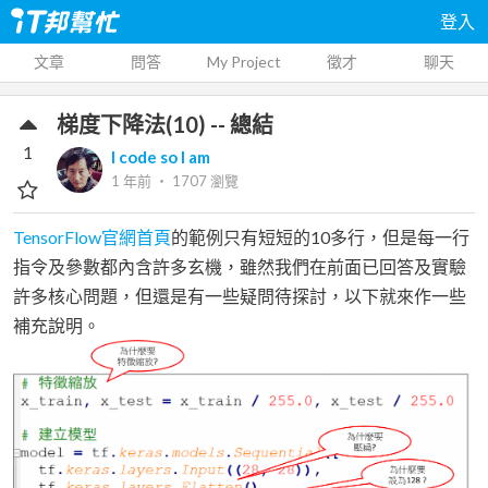
登入
文章
問答
My Project
徵才
聊天
梯度下降法(10) -- 總結
1
I code so I am
1 年前
‧
1707
瀏覽
TensorFlow官網首頁
的範例只有短短的10多行，但是每一行
指令及參數都內含許多玄機，雖然我們在前面已回答及實驗
許多核心問題，但還是有一些疑問待探討，以下就來作一些
補充說明。