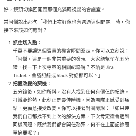
好，鏡頭切換回開頭那個充滿既視感的會議室。
當阿傑說出那句「我們上次好像也有遇過這個問題」時，你
接下來該如何應對？
抓住切入點
：
千萬不要讓這個寶貴的機會瞬間溜走。你可以立刻說：
「阿傑，這是一個非常重要的發現！大家能幫忙花五分
鐘，找一下上次專案的相關紀錄嗎？不論是 Jira
Ticket、會議記錄或 Slack 對話都可以。」
把握改變的契機
：
五分鐘後，如你所料，沒有人找到任何有價值的紀錄。
打鐵要趁熱，此刻正是最佳時機，因為團隊正感受到痛
點，更願意接受改變。你可以接著對團隊說：「如果連
我們自己都找不到上次的解決方案，下次肯定還會遇到
同樣問題。既然我們都會開任務票，何不在上面記錄簡
單摘要呢？」