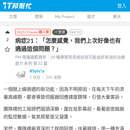
登入
文章
問答
My Project
徵才
聊天
IT 管理
DAY
22
2025 iThome 鐵人賽
2
病症21：「怎麼感覺，我們上次好像也有
遇過這個問題？」
PM 胃痛圖鑑賞析：30 種專案常見病症與可能或許有效的治療
處方
系列 第
22
篇
#Sylv!a
1 年前
‧
505
瀏覽
一個剛上線兩週的新功能，因為不明原因，在每天下午的流
量高峰期，都會導致伺服器回應速度驟降，引發大量客訴。
團隊裡的工程師們眉頭深鎖，圍在投影幕前，看著密密麻麻
的監控數據。氣氛既緊張又凝重。
突然，團隊裡最資深的工程師阿傑，扶著額頭，用一種充滿