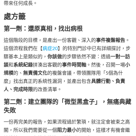
帶來任何成長。
處方籤
第一劑：還原真相，找出病根
這個階段的目標，是產出一份客觀、深入的
事件複盤報告
。
這個流程我們在【
病症20
】的特別門診中已有詳細探討，步
驟基本上是類似的，
你該做
的步驟依然不變：透過
一對一訪
談
和
系統紀錄
拼湊出客觀的
事件時間軸
。然後，召開一場
小
規模
的、
無責備文化
的複盤會議，帶領團隊用「5個為什
麼」找出真正的系統性漏洞，並產出包含
具體行動、負責
人、完成時限
的改善清單。
第二劑：建立團隊的「微型黑盒子」，無痛典藏
失敗
一份再完美的報告，如果流程過於繁瑣，就注定會被束之高
閣，所以我們需要從一個
阻力最小
的開始，這樣才有機會繼