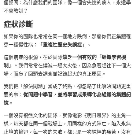
個疑問：為什麼我們的團隊，像一個會失憶的病人，永遠學
不會教訓？
症狀診斷
如果你的團隊也常常在同一個地方跌倒，那麼你們正集體罹
患一種慢性病：「
重複性歷史失誤症
」。
這個病症的根源，在於團隊
缺乏一個有效的「組織學習機
制」
。我們常常在撲滅一場大火後，因為急著趕往下一個火
場，而忘了回頭去調查並記錄起火的真正原因。
我們把「解決問題」當成了終點，卻忽略了比解決問題更重
要的事：
從問題中學習，並將學習成果轉化為組織的集體記
憶
。
一個沒有複盤文化的團隊，就像電影《明日邊界》的主角一
樣，每天都在同一個戰場上，用同樣的方式陣亡，陷入永無
止境的輪迴。每一次的失敗，都只是一次純粹的痛苦，沒有