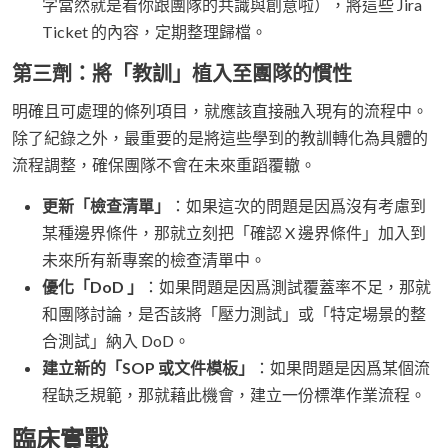
字當然就是看你跟團隊的共識與創意啦），將這些 Jira
Ticket 的內容，定期整理歸檔。
第三劑：將「教訓」植入至團隊的慣性
明確且可處理的條列項目，就應該直接融入現有的流程中。
除了紀錄之外，最重要的是將這些學到的教訓轉化為具體的
流程調整，確保團隊不會在未來重蹈覆轍。
更新「檢查清單」
：如果這次的問題是因爲沒有考慮到
某種邊界條件，那就立刻把「確認 X 邊界條件」加入到
未來所有新專案的檢查清單中。
優化「DoD 」
：如果問題是因爲測試覆蓋率不足，那就
和團隊討論，是否該將「壓力測試」或「特定場景的整
合測試」納入 DoD。
建立新的「SOP 或文件模板」
：如果問題是因爲某個流
程缺乏規範，那就藉此機會，建立一份標準作業流程。
臨床實戰