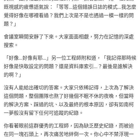
既視感的疲憊語氣說：「等等…這個錯誤日誌的模式…我怎麼
覺得好像在哪裡看過？我們上次是不是也遇過一模一樣的問
題？」
會議室瞬間安靜了下來。大家面面相覷，努力在記憶的深處
搜索。
「好像…好像有耶…」另一位工程師附和道，「我記得那時候
好像是快取設定的問題？還是資料庫索引…？最後是誰解決
的啊？」
沒有人能給出確切的答案。大家只依稀記得，上次為了解決
這個問題，整個團隊也熬了好幾個不眠不休的夜晚，但當時
的解決方案、踩過的坑、以及最終的根本原因，卻有如南柯
一夢般沒有留下任何可追蹤的紀錄。
你看著眼前這群優秀的工程師，因為缺乏歷史紀錄，而被迫
在同一塊石頭上，再次痛苦地絆倒一次。你心中不禁浮現一