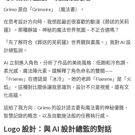
Grimo 源自「Grimoire」（魔法書）。
在思考設計方向時，我想起最近很喜歡的動漫《葬送的芙莉
蓮》。那種靜謐、神秘的魔法世界氛圍，不正合適嗎？
「先了解符合《葬送的芙莉蓮》世界觀與畫風。」我對 AI 設
計總監說。
AI 立刻進入角色，分析了作品的美術風格：低飽和冷色調、
柔光感、魔法陣元素。還解釋了角色命名的雙關——
「Frieren」在德語是「冰冷」，她的老師「Flamme」是「火
焰」。這種對比關係讓我意識到，設計不只是視覺，還有文
化底蘊。
這給了我方向：Grimo 的設計語言要有魔法書的神秘優雅，
智慧記錄的概念，以及自動施法般的任務執行感。
Logo 設計：與 AI 設計總監的對話