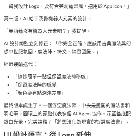
「幫我設計 Logo，要符合芙莉蓮畫風，適用於 App icon。」
第一版，AI 給了我帶機器人元素的設計。
「芙莉蓮沒有機器人元素吧？」我提醒。
AI 設計總監立刻修正：「你完全正確。應該用古典魔法與幻
想中世紀氛圍，魔法陣、符文、精緻圖騰。」
經過幾輪迭代：
「線條簡單一點但保留魔法神秘感」
「保留魔法陣的感覺」
「顏色要有點深淺差異」
最終版本誕生了。一個浮空魔法陣，中央是攤開的魔法書和
羽毛筆。圓環上的節點代表多個 AI Agent 協作。深藍基底配
銀白光暈，完美詮釋了「將想法化為現實的智慧魔法書」。
UI 設計語言：從 Logo 延伸