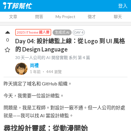
登入
文章
問答
My Project
徵才
聊天
生成式 AI
DAY
4
2025 iThome 鐵人賽
0
Day 04: 設計總監上線：從 Logo 到 UI 風格
的 Design Language
30 天一人公司的 AI 開發實戰
系列 第
4
篇
尚禮
1 年前
‧
444
瀏覽
昨天搞定了域名和 GitHub 組織。
今天，我需要一位設計總監。
問題是，我是工程師。對設計一竅不通。但一人公司的好處
就是——我可以找 AI 當設計總監。
尋找設計靈感：從動漫開始