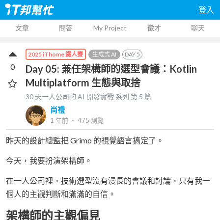
登入
文章
問答
My Project
徵才
聊天
生成式 AI
DAY
5
2025 iThome 鐵人賽
0
Day 05: 兼任架構師的選型會議：Kotlin
Multiplatform 生態與取捨
30 天一人公司的 AI 開發實戰
系列 第
5
篇
尚禮
1 年前
‧
475
瀏覽
昨天的設計總監把 Grimo 的視覺語言搞定了。
今天，我要扮演架構師。
在一人公司裡，技術選型沒有漫長的會議和討論，只有我一
個人的主觀判斷和滿滿的自信。
架構師的主觀偏見