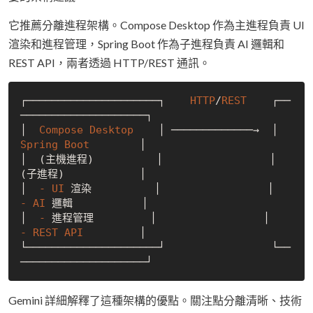
它推薦分離進程架構。Compose Desktop 作為主進程負責 UI
渲染和進程管理，Spring Boot 作為子進程負責 AI 邏輯和
REST API，兩者透過 HTTP/REST 通訊。
┌─────────────────────┐    
HTTP
/
REST
    ┌──
────────────────────┐

│  
Compose
Desktop
    │ ─────────────→  │   
Spring
Boot
        │

│  (主機進程)          │                 │   
(子進程)            │

│  
-
UI
 渲染          │                 │   
-
AI
 邏輯           │

│  
-
 進程管理         │                 │   
-
REST
API
         │

└─────────────────────┘                 └──
Gemini 詳細解釋了這種架構的優點。關注點分離清晰、技術