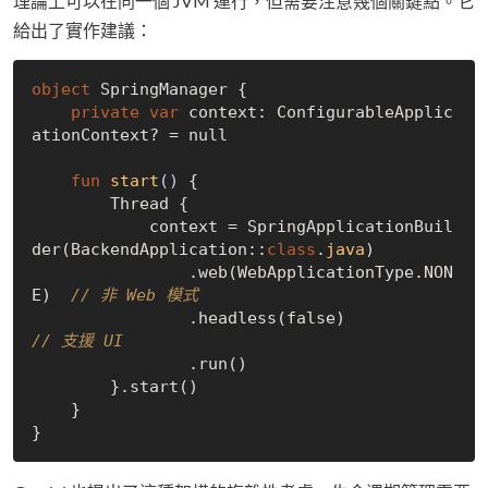
理論上可以在同一個 JVM 運行，但需要注意幾個關鍵點。它
給出了實作建議：
object
 SpringManager {

private
var
 context: ConfigurableApplic
ationContext? = 
null
fun
start
()
 {

        Thread {

            context = SpringApplicationBuil
der(BackendApplication::
class
.
java
)
                .web(WebApplicationType.NON
E)  
// 非 Web 模式
                .headless(
false
)              
// 支援 UI
                .run()

        }.start()

    }
