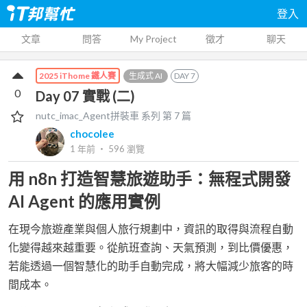
登入
文章
問答
My Project
徵才
聊天
生成式 AI
DAY
7
2025 iThome 鐵人賽
0
Day 07 實戰 (二)
nutc_imac_Agent拼裝車
系列 第
7
篇
chocolee
1 年前
‧
596
瀏覽
用 n8n 打造智慧旅遊助手：無程式開發
AI Agent 的應用實例
在現今旅遊產業與個人旅行規劃中，資訊的取得與流程自動
化變得越來越重要。從航班查詢、天氣預測，到比價優惠，
若能透過一個智慧化的助手自動完成，將大幅減少旅客的時
間成本。