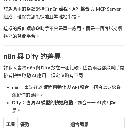
旅遊助手的整體架構由
n8n 流程
、
API 整合
與
MCP Server
組成，確保資訊能快速且準確地串接。
這樣的設計讓旅遊助手不只是單一應用，而是一個可以持續
擴充的智能平台。
n8n 與 Dify 的差異
許多人會將
n8n
與
Dify
放在一起比較，因為兩者都能幫助開
發者快速啟動 AI 應用，但定位略有不同：
n8n
：重點在於
流程自動化與 API 整合
，適合需要跨系
統協作的應用。
Dify
：強調
AI 模型的快速啟動
，適合單一 AI 應用場
景。
工具
優勢
適合場景