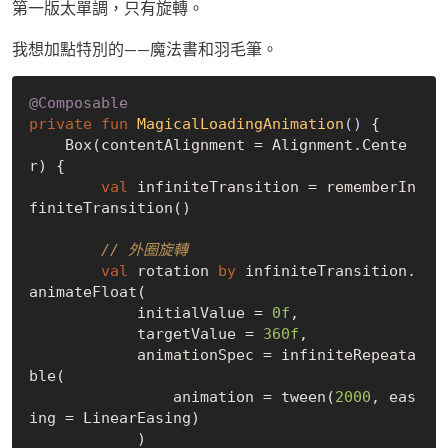
第一版太單調，只有旋轉。
我想加點特別的——魔法書和羽毛筆。
@Composable
private
fun
MagicalLoadingAnimation
()
 {

    Box(contentAlignment = Alignment.Cente
r) {

val
 infiniteTransition = rememberIn
finiteTransition()

// 外圈旋轉
val
 rotation 
by
 infiniteTransition.
animateFloat(

            initialValue = 
0f
,

            targetValue = 
360f
,

            animationSpec = infiniteRepeata
ble(

                animation = tween(
2000
, eas
ing = LinearEasing)

            )
