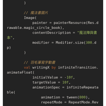
        )

// 魔法書圖片
        Image(

            painter = painterResource(Res.d
rawable.magic_circle_book),

            contentDescription = 
"魔法陣與書
本"
,

            modifier = Modifier.size(
300
.d
p)

        )

// 羽毛筆寫字動畫
val
 writingX 
by
 infiniteTransition.
animateFloat(

            initialValue = -
10f
,

            targetValue = 
10f
,

            animationSpec = infiniteRepeata
ble(

                animation = tween(
800
),

                repeatMode = RepeatMode.Rev