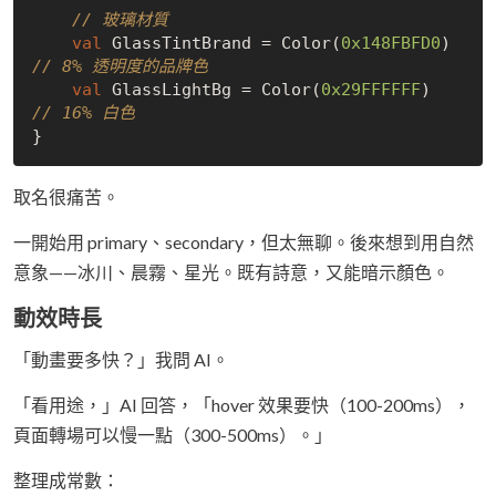
// 玻璃材質
val
 GlassTintBrand = Color(
0x148FBFD0
)  
// 8% 透明度的品牌色
val
 GlassLightBg = Color(
0x29FFFFFF
)    
// 16% 白色
取名很痛苦。
一開始用 primary、secondary，但太無聊。後來想到用自然
意象——冰川、晨霧、星光。既有詩意，又能暗示顏色。
動效時長
「動畫要多快？」我問 AI。
「看用途，」AI 回答，「hover 效果要快（100-200ms），
頁面轉場可以慢一點（300-500ms）。」
整理成常數：