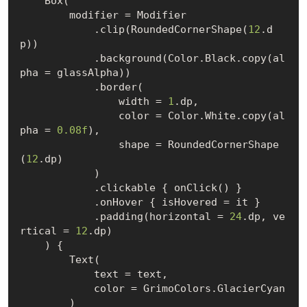
    Box(

        modifier = Modifier

            .clip(RoundedCornerShape(
12
.d
p))

            .background(Color.Black.copy(al
pha = glassAlpha))

            .border(

                width = 
1
.dp,

                color = Color.White.copy(al
pha = 
0.08f
),

                shape = RoundedCornerShape
(
12
.dp)

            )

            .clickable { onClick() }

            .onHover { isHovered = it }

            .padding(horizontal = 
24
.dp, ve
rtical = 
12
.dp)

    ) {

        Text(

            text = text,

            color = GrimoColors.GlacierCyan

        )
