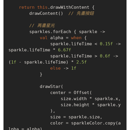
return
this
.drawWithContent {

        drawContent()  
// 先畫按鈕
// 再畫星光
        sparkles.forEach { sparkle ->

val
 alpha = 
when
 {

                sparkle.lifeTime < 
0.15f
 -> 
sparkle.lifeTime * 
6.67f
                sparkle.lifeTime > 
0.6f
 -> 
(
1f
 - sparkle.lifeTime) * 
2.5f
else
 -> 
1f
            }

            drawStar(

                center = Offset(

                    size.width * sparkle.x,

                    size.height * sparkle.y

                ),

                size = sparkle.size,

                color = sparkleColor.copy(a
lpha = alpha)
