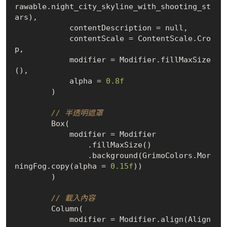
rawable.night_city_skyline_with_shooting_st
ars),

            contentDescription = 
null
,

            contentScale = ContentScale.Cro
p,

            modifier = Modifier.fillMaxSize
(),

            alpha = 
0.8f
        )

// 半透明遮罩
        Box(

            modifier = Modifier

                .fillMaxSize()

                .background(GrimoColors.Mor
ningFog.copy(alpha = 
0.15f
))

        )

// 載入內容
        Column(

            modifier = Modifier.align(Align