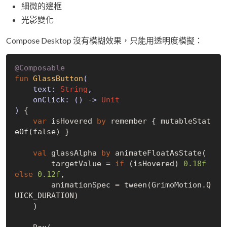
細微的邊框
光影變化
Compose Desktop 沒有模糊效果，只能用透明度模擬：
@Composable
fun
GlassButton
(

    text: 
String
,

    onClick: () -> 
Unit
)
 {

var
 isHovered 
by
 remember { mutableStat
eOf(
false
) }

val
 glassAlpha 
by
 animateFloatAsState(

        targetValue = 
if
 (isHovered) 
0.18f
else
0.12f
,

        animationSpec = tween(GrimoMotion.Q
UICK_DURATION)

    )
