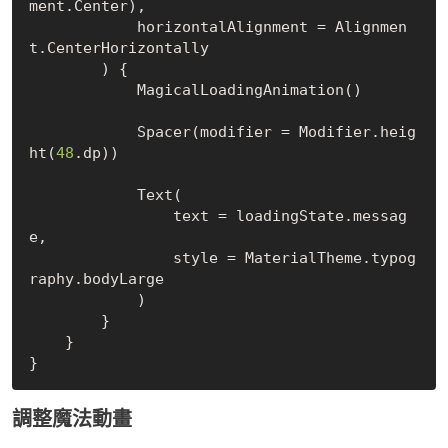
ment.Center),

            horizontalAlignment = Alignmen
t.CenterHorizontally

        ) {

            MagicalLoadingAnimation()

            Spacer(modifier = Modifier.heig
ht(
48
.dp))

            Text(

                text = loadingState.messag
e,

                style = MaterialTheme.typog
raphy.bodyLarge

            )

        }

    }

調整魔法動畫