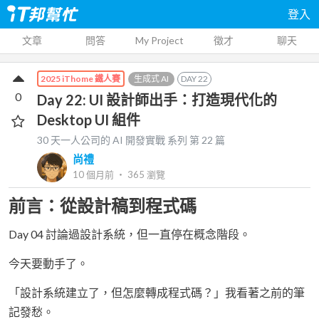
登入
文章
問答
My Project
徵才
聊天
生成式 AI
DAY
22
2025 iThome 鐵人賽
0
Day 22: UI 設計師出手：打造現代化的
Desktop UI 組件
30 天一人公司的 AI 開發實戰
系列 第
22
篇
尚禮
10 個月前
‧
365
瀏覽
前言：從設計稿到程式碼
Day 04 討論過設計系統，但一直停在概念階段。
今天要動手了。
「設計系統建立了，但怎麼轉成程式碼？」我看著之前的筆
記發愁。