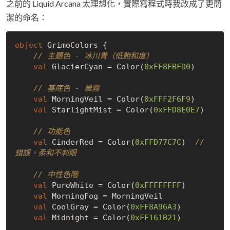
之前的 Liquid Arcana 太理想化，實際寫程式時我改成了更簡
潔的命名：
object
 GrimoColors {

// 主題色 - 冰川青（低飽和度）
val
 GlacierCyan = Color(
0xFF8FBFD0
)

// 基底色 - 晨霧
val
 MorningVeil = Color(
0xFFF2F6F9
)

val
 StarlightMist = Color(
0xFFD8E0E7
)

// 功能色
val
 CinderRed = Color(
0xFFD77C7C
)  
// 
錯誤，柔和不刺眼
// 中性色階
val
 PureWhite = Color(
0xFFFFFFFF
)

val
 MorningFog = MorningVeil

val
 CoolGray = Color(
0xFF8A96A3
)

val
 Midnight = Color(
0xFF161B21
)
