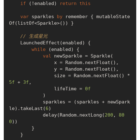
if
 (!enabled) 
return
this
var
 sparkles 
by
 remember { mutableState
Of(listOf<Sparkle>()) }

// 生成星光
    LaunchedEffect(enabled) {

while
 (enabled) {

val
 newSparkle = Sparkle(

                x = Random.nextFloat(),

                y = Random.nextFloat(),

                size = Random.nextFloat() * 
5f
 + 
3f
,

                lifeTime = 
0f
            )

            sparkles = (sparkles + newSpark
le).takeLast(
6
)

            delay(Random.nextLong(
200
, 
80
0
))

        }

    }
