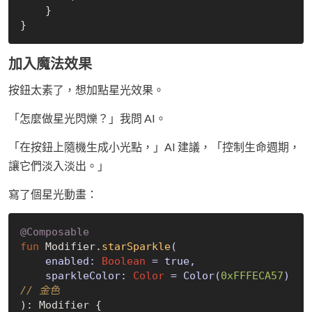
    }

加入魔法效果
按鈕太素了，想加點星光效果。
「怎麼做星光閃爍？」我問 AI。
「在按鈕上隨機生成小光點，」AI 建議，「控制生命週期，
讓它們淡入淡出。」
寫了個星光動畫：
@Composable
fun
 Modifier.
starSparkle
(

    enabled: 
Boolean
 = 
true
,

    sparkleColor: 
Color
 = Color(
0xFFFECA57
)
// 金色
): Modifier {
