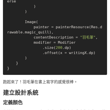
erse

            )

        )

        Image(

            painter = painterResource(Res.d
rawable.magic_quill),

            contentDescription = 
"羽毛筆"
,

            modifier = Modifier

                .size(
200
.dp)

                .offset(x = writingX.dp)

        )

    }

跑起來了！羽毛筆在書上寫字的感覺很棒。
建立設計系統
定義顏色