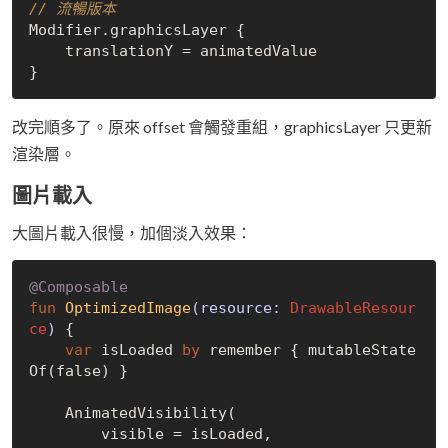
// 流暢版本  
Modifier.graphicsLayer {

    translationY = animatedValue

改完順多了。原來 offset 會觸發重組，graphicsLayer 只更新
渲染層。
圖片載入
大圖片載入很慢，加個淡入效果：
@Composable
fun
OptimizedImage
(resource: 
DrawableResour
ce
)
 {

var
 isLoaded 
by
 remember { mutableState
Of(
false
) }

    AnimatedVisibility(

        visible = isLoaded,
