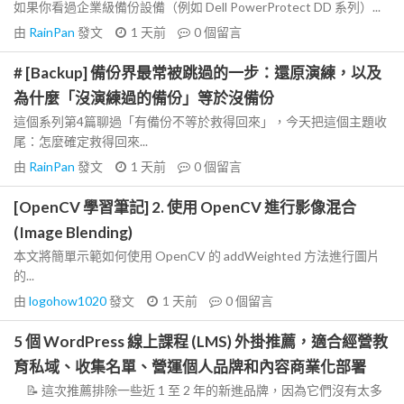
如果你看過企業級備份設備（例如 Dell PowerProtect DD 系列）...
由
RainPan
發文
1 天前
0
個留言
# [Backup] 備份界最常被跳過的一步：還原演練，以及
為什麼「沒演練過的備份」等於沒備份
這個系列第4篇聊過「有備份不等於救得回來」，今天把這個主題收
尾：怎麼確定救得回來...
由
RainPan
發文
1 天前
0
個留言
[OpenCV 學習筆記] 2. 使用 OpenCV 進行影像混合
(Image Blending)
本文將簡單示範如何使用 OpenCV 的 addWeighted 方法進行圖片
的...
由
logohow1020
發文
1 天前
0
個留言
5 個 WordPress 線上課程 (LMS) 外掛推薦，適合經營教
育私域、收集名單、營運個人品牌和內容商業化部署
📝 這次推薦排除一些近 1 至 2 年的新進品牌，因為它們沒有太多