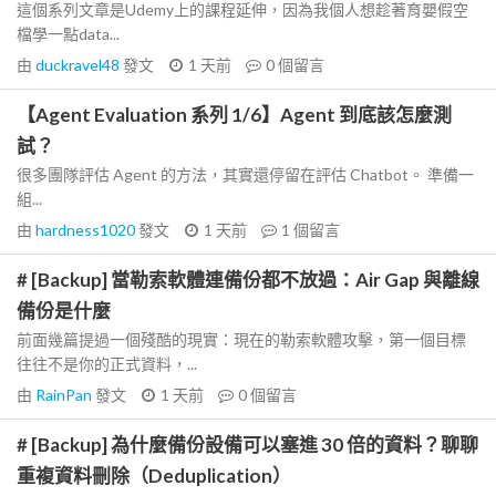
這個系列文章是Udemy上的課程延伸，因為我個人想趁著育嬰假空
檔學一點data...
由
duckravel48
發文
1 天前
0
個留言
【Agent Evaluation 系列 1/6】Agent 到底該怎麼測
試？
很多團隊評估 Agent 的方法，其實還停留在評估 Chatbot。 準備一
組...
由
hardness1020
發文
1 天前
1
個留言
# [Backup] 當勒索軟體連備份都不放過：Air Gap 與離線
備份是什麼
前面幾篇提過一個殘酷的現實：現在的勒索軟體攻擊，第一個目標
往往不是你的正式資料，...
由
RainPan
發文
1 天前
0
個留言
# [Backup] 為什麼備份設備可以塞進 30 倍的資料？聊聊
重複資料刪除（Deduplication）