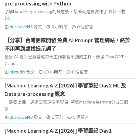
pre-processing with Python
了解Data Pre-processing的概念後，接著就是要實作了 資料下載
的...
由
duckravel48
發文
3 小時前
0
個留言
【分享】台灣團隊開發 免費 AI Prompt 管理網站，終於
不用再到處找提示詞了
最近 AI 幾乎已經變成每天工作都會用到的工具。像是 ChatGPT、
Claud...
由
nlstudio
發文
20 小時前
0
個留言
[Machine Learning A-Z [2026] ] 學習筆記 Day2 ML 及
Data pre-processing 概念
一邊要上課一邊還要寫這個不容易! 整個machine learning分成三個
步...
由
duckravel48
發文
1 天前
0
個留言
[Machine Learning A-Z [2026] ] 學習筆記 Day1