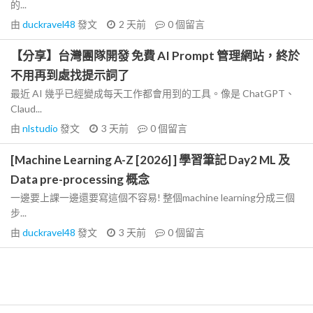
的...
由
duckravel48
發文
2 天前
0
個留言
【分享】台灣團隊開發 免費 AI Prompt 管理網站，終於
不用再到處找提示詞了
最近 AI 幾乎已經變成每天工作都會用到的工具。像是 ChatGPT、
Claud...
由
nlstudio
發文
3 天前
0
個留言
[Machine Learning A-Z [2026] ] 學習筆記 Day2 ML 及
Data pre-processing 概念
一邊要上課一邊還要寫這個不容易! 整個machine learning分成三個
步...
由
duckravel48
發文
3 天前
0
個留言