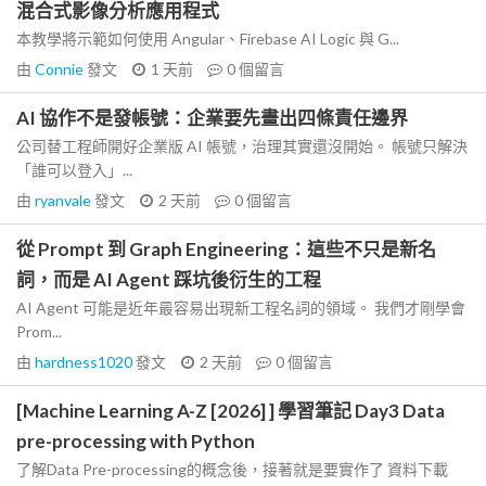
混合式影像分析應用程式
本教學將示範如何使用 Angular、Firebase AI Logic 與 G...
由
Connie
發文
1 天前
0
個留言
AI 協作不是發帳號：企業要先畫出四條責任邊界
公司替工程師開好企業版 AI 帳號，治理其實還沒開始。 帳號只解決
「誰可以登入」...
由
ryanvale
發文
2 天前
0
個留言
從 Prompt 到 Graph Engineering：這些不只是新名
詞，而是 AI Agent 踩坑後衍生的工程
AI Agent 可能是近年最容易出現新工程名詞的領域。 我們才剛學會
Prom...
由
hardness1020
發文
2 天前
0
個留言
[Machine Learning A-Z [2026] ] 學習筆記 Day3 Data
pre-processing with Python
了解Data Pre-processing的概念後，接著就是要實作了 資料下載