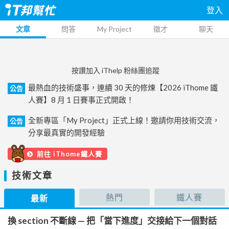
登入
文章
問答
My Project
徵才
聊天
按讚加入 iThelp 粉絲團追蹤
最熱血的技術盛事，連續 30 天的修煉【2026 iThome 鐵
公告
人賽】8 月 1 日賽事正式開啟！
全新專區「My Project」正式上線！邀請你用技術交流，
公告
分享最真實的開發經驗
前往 iThome鐵人賽
技術文章
熱門
鐵人賽
最新
換 section 不斷線 — 把「當下進度」交接給下一個對話