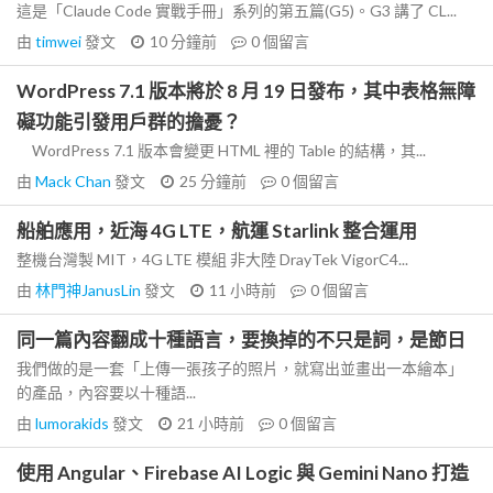
這是「Claude Code 實戰手冊」系列的第五篇(G5)。G3 講了 CL...
由
timwei
發文
10 分鐘前
0
個留言
WordPress 7.1 版本將於 8 月 19 日發布，其中表格無障
礙功能引發用戶群的擔憂？
WordPress 7.1 版本會變更 HTML 裡的 Table 的結構，其...
由
Mack Chan
發文
25 分鐘前
0
個留言
船舶應用，近海 4G LTE，航運 Starlink 整合運用
整機台灣製 MIT，4G LTE 模組 非大陸 DrayTek VigorC4...
由
林門神JanusLin
發文
11 小時前
0
個留言
同一篇內容翻成十種語言，要換掉的不只是詞，是節日
我們做的是一套「上傳一張孩子的照片，就寫出並畫出一本繪本」
的產品，內容要以十種語...
由
lumorakids
發文
21 小時前
0
個留言
使用 Angular、Firebase AI Logic 與 Gemini Nano 打造