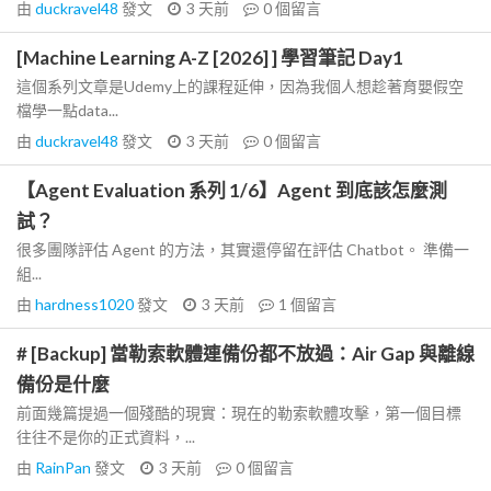
由
duckravel48
發文
3 天前
0
個留言
[Machine Learning A-Z [2026] ] 學習筆記 Day1
這個系列文章是Udemy上的課程延伸，因為我個人想趁著育嬰假空
檔學一點data...
由
duckravel48
發文
3 天前
0
個留言
【Agent Evaluation 系列 1/6】Agent 到底該怎麼測
試？
很多團隊評估 Agent 的方法，其實還停留在評估 Chatbot。 準備一
組...
由
hardness1020
發文
3 天前
1
個留言
# [Backup] 當勒索軟體連備份都不放過：Air Gap 與離線
備份是什麼
前面幾篇提過一個殘酷的現實：現在的勒索軟體攻擊，第一個目標
往往不是你的正式資料，...
由
RainPan
發文
3 天前
0
個留言