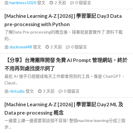
由
hardness1020
發文
2 天前
0
個留言
[Machine Learning A-Z [2026] ] 學習筆記 Day3 Data
pre-processing with Python
了解Data Pre-processing的概念後，接著就是要實作了 資料下載
的...
由
duckravel48
發文
2 天前
0
個留言
【分享】台灣團隊開發 免費 AI Prompt 管理網站，終於
不用再到處找提示詞了
最近 AI 幾乎已經變成每天工作都會用到的工具。像是 ChatGPT、
Claud...
由
nlstudio
發文
3 天前
0
個留言
[Machine Learning A-Z [2026] ] 學習筆記 Day2 ML 及
Data pre-processing 概念
一邊要上課一邊還要寫這個不容易! 整個machine learning分成三個
步...