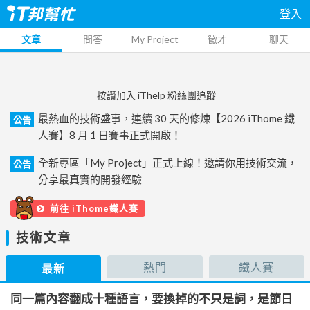
登入
文章
問答
My Project
徵才
聊天
按讚加入 iThelp 粉絲團追蹤
最熱血的技術盛事，連續 30 天的修煉【2026 iThome 鐵
公告
人賽】8 月 1 日賽事正式開啟！
全新專區「My Project」正式上線！邀請你用技術交流，
公告
分享最真實的開發經驗
前往 iThome鐵人賽
技術文章
熱門
鐵人賽
最新
同一篇內容翻成十種語言，要換掉的不只是詞，是節日