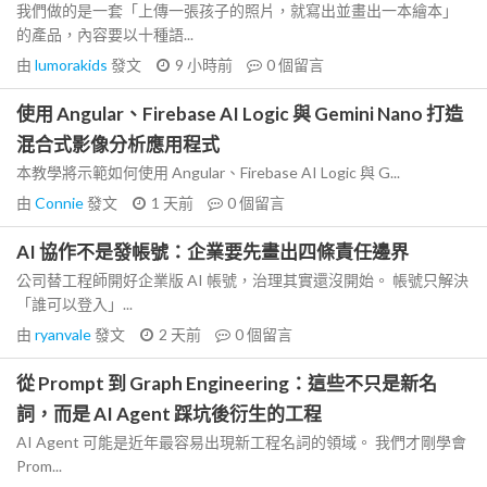
我們做的是一套「上傳一張孩子的照片，就寫出並畫出一本繪本」
的產品，內容要以十種語...
由
lumorakids
發文
9 小時前
0
個留言
使用 Angular、Firebase AI Logic 與 Gemini Nano 打造
混合式影像分析應用程式
本教學將示範如何使用 Angular、Firebase AI Logic 與 G...
由
Connie
發文
1 天前
0
個留言
AI 協作不是發帳號：企業要先畫出四條責任邊界
公司替工程師開好企業版 AI 帳號，治理其實還沒開始。 帳號只解決
「誰可以登入」...
由
ryanvale
發文
2 天前
0
個留言
從 Prompt 到 Graph Engineering：這些不只是新名
詞，而是 AI Agent 踩坑後衍生的工程
AI Agent 可能是近年最容易出現新工程名詞的領域。 我們才剛學會
Prom...