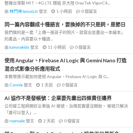
整機台灣製 MIT，4G LTE 模組 非大陸 DrayTek VigorC4...
由
林門神JanusLin
發文
1 小時前
0
個留言
同一篇內容翻成十種語言，要換掉的不只是詞，是節日
我們做的是一套「上傳一張孩子的照片，就寫出並畫出一本繪本」
的產品，內容要以十種語...
由
lumorakids
發文
11 小時前
0
個留言
使用 Angular、Firebase AI Logic 與 Gemini Nano 打造
混合式影像分析應用程式
本教學將示範如何使用 Angular、Firebase AI Logic 與 G...
由
Connie
發文
1 天前
0
個留言
AI 協作不是發帳號：企業要先畫出四條責任邊界
公司替工程師開好企業版 AI 帳號，治理其實還沒開始。 帳號只解決
「誰可以登入」...
由
ryanvale
發文
2 天前
0
個留言