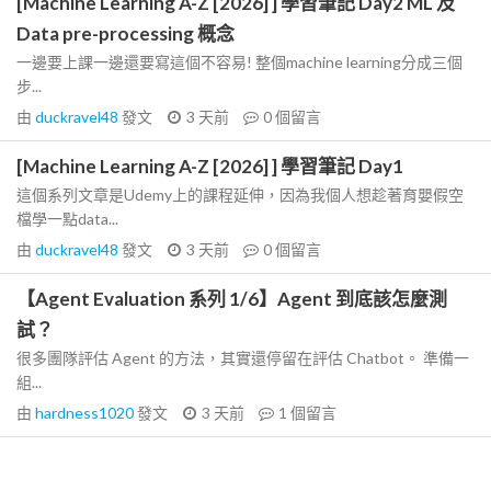
[Machine Learning A-Z [2026] ] 學習筆記 Day2 ML 及
Data pre-processing 概念
一邊要上課一邊還要寫這個不容易! 整個machine learning分成三個
步...
由
duckravel48
發文
3 天前
0
個留言
[Machine Learning A-Z [2026] ] 學習筆記 Day1
這個系列文章是Udemy上的課程延伸，因為我個人想趁著育嬰假空
檔學一點data...
由
duckravel48
發文
3 天前
0
個留言
【Agent Evaluation 系列 1/6】Agent 到底該怎麼測
試？
很多團隊評估 Agent 的方法，其實還停留在評估 Chatbot。 準備一
組...
由
hardness1020
發文
3 天前
1
個留言