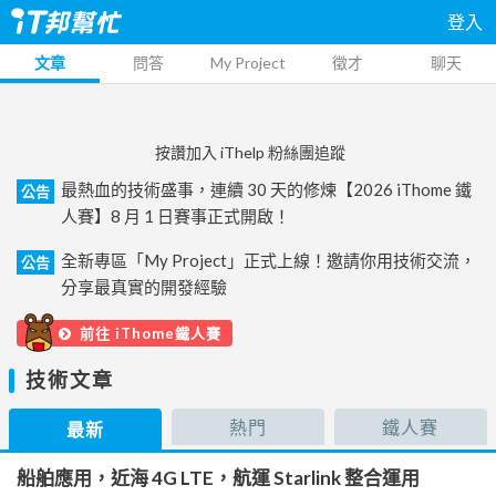
登入
文章
問答
My Project
徵才
聊天
按讚加入 iThelp 粉絲團追蹤
最熱血的技術盛事，連續 30 天的修煉【2026 iThome 鐵
公告
人賽】8 月 1 日賽事正式開啟！
全新專區「My Project」正式上線！邀請你用技術交流，
公告
分享最真實的開發經驗
前往 iThome鐵人賽
技術文章
熱門
鐵人賽
最新
船舶應用，近海 4G LTE，航運 Starlink 整合運用