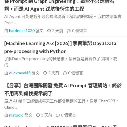
從 Prompt 到 Graph Engineering：這些不只是新名
詞，而是 AI Agent 踩坑後衍生的工程
AI Agent 可能是近年最容易出現新工程名詞的領域。 我們才剛學會
Prom...
由
hardness1020
發文
2 天前
0
個留言
[Machine Learning A-Z [2026] ] 學習筆記 Day3 Data
pre-processing with Python
了解Data Pre-processing的概念後，接著就是要實作了 資料下載
的...
由
duckravel48
發文
2 天前
0
個留言
【分享】台灣團隊開發 免費 AI Prompt 管理網站，終於
不用再到處找提示詞了
最近 AI 幾乎已經變成每天工作都會用到的工具。像是 ChatGPT、
Claud...
由
nlstudio
發文
3 天前
0
個留言