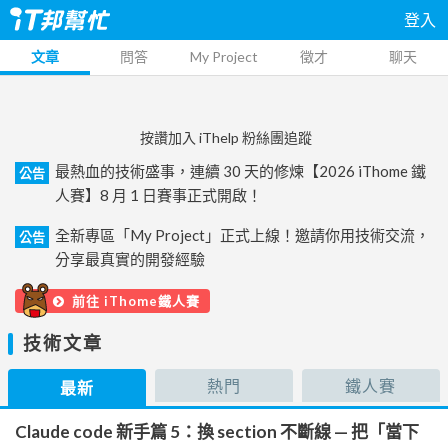
登入
文章
問答
My Project
徵才
聊天
按讚加入 iThelp 粉絲團追蹤
最熱血的技術盛事，連續 30 天的修煉【2026 iThome 鐵
公告
人賽】8 月 1 日賽事正式開啟！
全新專區「My Project」正式上線！邀請你用技術交流，
公告
分享最真實的開發經驗
前往 iThome鐵人賽
技術文章
熱門
鐵人賽
最新
Claude code 新手篇 5：換 section 不斷線 — 把「當下