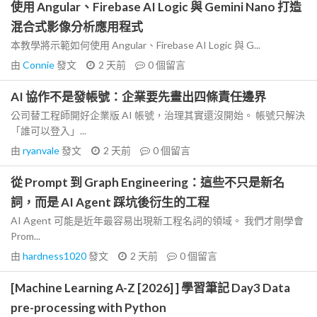
使用 Angular、Firebase AI Logic 與 Gemini Nano 打造
混合式影像分析應用程式
本教學將示範如何使用 Angular、Firebase AI Logic 與 G...
由
Connie
發文
2 天前
0
個留言
AI 協作不是發帳號：企業要先畫出四條責任邊界
公司替工程師開好企業版 AI 帳號，治理其實還沒開始。 帳號只解決
「誰可以登入」...
由
ryanvale
發文
2 天前
0
個留言
從 Prompt 到 Graph Engineering：這些不只是新名
詞，而是 AI Agent 踩坑後衍生的工程
AI Agent 可能是近年最容易出現新工程名詞的領域。 我們才剛學會
Prom...
由
hardness1020
發文
2 天前
0
個留言
[Machine Learning A-Z [2026] ] 學習筆記 Day3 Data
pre-processing with Python