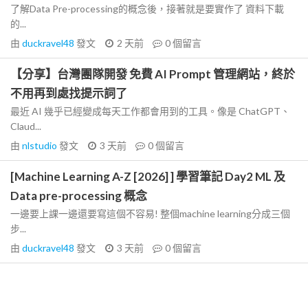
了解Data Pre-processing的概念後，接著就是要實作了 資料下載
的...
由
duckravel48
發文
2 天前
0
個留言
【分享】台灣團隊開發 免費 AI Prompt 管理網站，終於
不用再到處找提示詞了
最近 AI 幾乎已經變成每天工作都會用到的工具。像是 ChatGPT、
Claud...
由
nlstudio
發文
3 天前
0
個留言
[Machine Learning A-Z [2026] ] 學習筆記 Day2 ML 及
Data pre-processing 概念
一邊要上課一邊還要寫這個不容易! 整個machine learning分成三個
步...
由
duckravel48
發文
3 天前
0
個留言