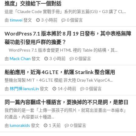
進度」交接給下一個對話
這是「Claude Code 實戰手冊」系列的第五篇(G5)。G3 講了 CL...
由
timwei
發文
3 小時前
0
個留言
WordPress 7.1 版本將於 8 月 19 日發布，其中表格無障
礙功能引發用戶群的擔憂？
WordPress 7.1 版本會變更 HTML 裡的 Table 的結構，其...
由
Mack Chan
發文
3 小時前
0
個留言
船舶應用，近海 4G LTE，航運 Starlink 整合運用
整機台灣製 MIT，4G LTE 模組 非大陸 DrayTek VigorC4...
由
林門神JanusLin
發文
14 小時前
0
個留言
同一篇內容翻成十種語言，要換掉的不只是詞，是節日
我們做的是一套「上傳一張孩子的照片，就寫出並畫出一本繪本」
的產品，內容要以十種語...
由
lumorakids
發文
1 天前
0
個留言