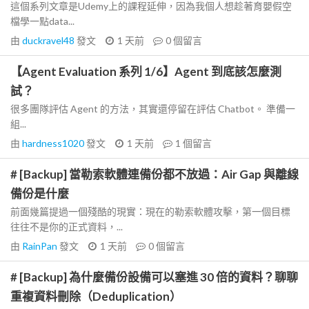
這個系列文章是Udemy上的課程延伸，因為我個人想趁著育嬰假空
檔學一點data...
由
duckravel48
發文
1 天前
0
個留言
【Agent Evaluation 系列 1/6】Agent 到底該怎麼測
試？
很多團隊評估 Agent 的方法，其實還停留在評估 Chatbot。 準備一
組...
由
hardness1020
發文
1 天前
1
個留言
# [Backup] 當勒索軟體連備份都不放過：Air Gap 與離線
備份是什麼
前面幾篇提過一個殘酷的現實：現在的勒索軟體攻擊，第一個目標
往往不是你的正式資料，...
由
RainPan
發文
1 天前
0
個留言
# [Backup] 為什麼備份設備可以塞進 30 倍的資料？聊聊
重複資料刪除（Deduplication）