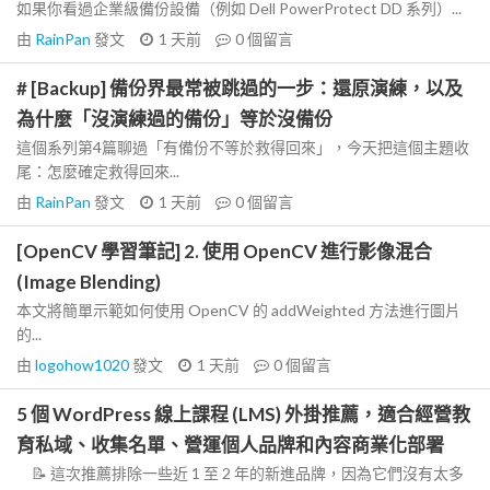
如果你看過企業級備份設備（例如 Dell PowerProtect DD 系列）...
由
RainPan
發文
1 天前
0
個留言
# [Backup] 備份界最常被跳過的一步：還原演練，以及
為什麼「沒演練過的備份」等於沒備份
這個系列第4篇聊過「有備份不等於救得回來」，今天把這個主題收
尾：怎麼確定救得回來...
由
RainPan
發文
1 天前
0
個留言
[OpenCV 學習筆記] 2. 使用 OpenCV 進行影像混合
(Image Blending)
本文將簡單示範如何使用 OpenCV 的 addWeighted 方法進行圖片
的...
由
logohow1020
發文
1 天前
0
個留言
5 個 WordPress 線上課程 (LMS) 外掛推薦，適合經營教
育私域、收集名單、營運個人品牌和內容商業化部署
📝 這次推薦排除一些近 1 至 2 年的新進品牌，因為它們沒有太多