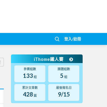
登入/註冊
iThome鐵人賽
蹤
參賽組數
團體組數
133
5
組
組
累計文章數
最後報名日
428
9/15
篇