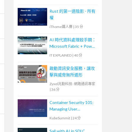
Rust 的第一道陰影 - 所有
權
iThome鐵人賽
|
35 分
AI 時代資料處理殺手鐧：
Microsoft Fabric + Power
BI Copilot 讓你用說的畫
IT EXPLAINED
|
40 分
圖表
啟動資訊安全服務，讓攻
擊與威脅無所遁形
Zyxel兆勤科技- 網路通訊專家
|
36 分
Container Security 101:
Managing User
Permissions for Volumes
KubeSummit
|
24 分
Sail with AI in SDLC