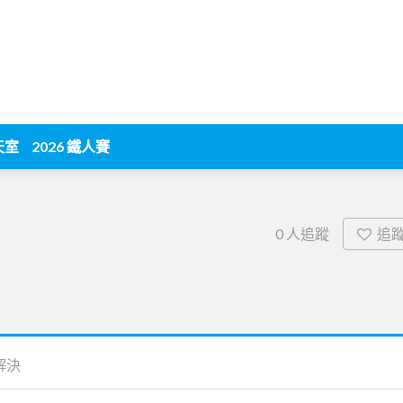
天室
2026 鐵人賽
追
0
人追蹤
解決