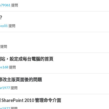
in79061
提問
？
boy01
提問
 提問
網站，設定成每台電腦的首頁
os168
提問
int 修改主版頁面後的問題
ur1977
提問
arePoint 2010 管理命令介面
ur1977
提問