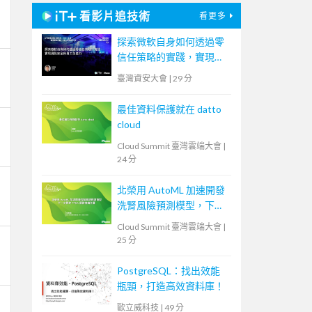
看影片追技術
看更多
探索微軟自身如何透過零
信任策略的實踐，實現資
訊安全與員工生產力
臺灣資安大會
|
29 分
最佳資料保護就在 datto
cloud
Cloud Summit 臺灣雲端大會
|
24 分
北榮用 AutoML 加速開發
洗腎風險預測模型，下一
步要取 TFDA 認證推廣全
Cloud Summit 臺灣雲端大會
|
臺
25 分
PostgreSQL：找出效能
瓶頸，打造高效資料庫！
歐立威科技
|
49 分