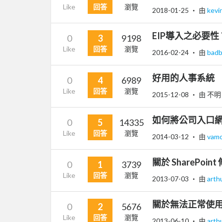
Like
回答
瀏覽
2018-01-25
‧ 由
kev
EIP導入之必要性
0
3
9198
Like
回答
瀏覽
2016-02-24
‧ 由
bad
好用的人事系統
0
4
6989
Like
回答
瀏覽
2015-12-08
‧ 由 不明
如何將公司入口
0
5
14335
Like
回答
瀏覽
2014-03-12
‧ 由
vam
關於 SharePo
0
1
3739
Like
回答
瀏覽
2013-07-03
‧ 由
arth
關於無法正常使用 Sh
0
2
5676
Like
回答
瀏覽
2013-06-10
‧ 由
arth