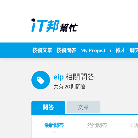
技術文章
技術問答
My Project
iT 徵才
聊
eip
相關問答
共有
20
則問答
問答
文章
最新問答
熱門問答
已