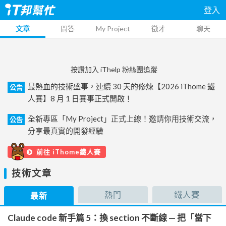
登入
文章
問答
My Project
徵才
聊天
按讚加入 iThelp 粉絲團追蹤
最熱血的技術盛事，連續 30 天的修煉【2026 iThome 鐵
公告
人賽】8 月 1 日賽事正式開啟！
全新專區「My Project」正式上線！邀請你用技術交流，
公告
分享最真實的開發經驗
前往 iThome鐵人賽
技術文章
熱門
鐵人賽
最新
Claude code 新手篇 5：換 section 不斷線 — 把「當下