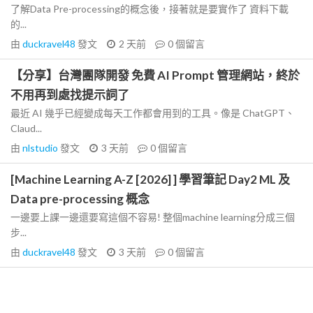
了解Data Pre-processing的概念後，接著就是要實作了 資料下載
的...
由
duckravel48
發文
2 天前
0
個留言
【分享】台灣團隊開發 免費 AI Prompt 管理網站，終於
不用再到處找提示詞了
最近 AI 幾乎已經變成每天工作都會用到的工具。像是 ChatGPT、
Claud...
由
nlstudio
發文
3 天前
0
個留言
[Machine Learning A-Z [2026] ] 學習筆記 Day2 ML 及
Data pre-processing 概念
一邊要上課一邊還要寫這個不容易! 整個machine learning分成三個
步...
由
duckravel48
發文
3 天前
0
個留言