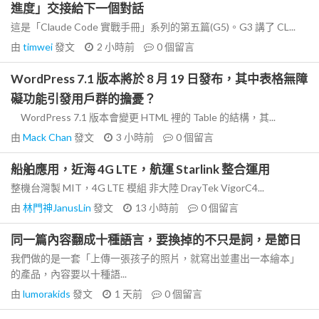
進度」交接給下一個對話
這是「Claude Code 實戰手冊」系列的第五篇(G5)。G3 講了 CL...
由
timwei
發文
2 小時前
0
個留言
WordPress 7.1 版本將於 8 月 19 日發布，其中表格無障
礙功能引發用戶群的擔憂？
WordPress 7.1 版本會變更 HTML 裡的 Table 的結構，其...
由
Mack Chan
發文
3 小時前
0
個留言
船舶應用，近海 4G LTE，航運 Starlink 整合運用
整機台灣製 MIT，4G LTE 模組 非大陸 DrayTek VigorC4...
由
林門神JanusLin
發文
13 小時前
0
個留言
同一篇內容翻成十種語言，要換掉的不只是詞，是節日
我們做的是一套「上傳一張孩子的照片，就寫出並畫出一本繪本」
的產品，內容要以十種語...
由
lumorakids
發文
1 天前
0
個留言