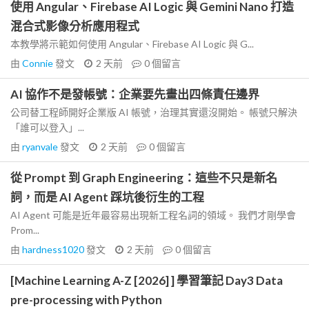
使用 Angular、Firebase AI Logic 與 Gemini Nano 打造
混合式影像分析應用程式
本教學將示範如何使用 Angular、Firebase AI Logic 與 G...
由
Connie
發文
2 天前
0
個留言
AI 協作不是發帳號：企業要先畫出四條責任邊界
公司替工程師開好企業版 AI 帳號，治理其實還沒開始。 帳號只解決
「誰可以登入」...
由
ryanvale
發文
2 天前
0
個留言
從 Prompt 到 Graph Engineering：這些不只是新名
詞，而是 AI Agent 踩坑後衍生的工程
AI Agent 可能是近年最容易出現新工程名詞的領域。 我們才剛學會
Prom...
由
hardness1020
發文
2 天前
0
個留言
[Machine Learning A-Z [2026] ] 學習筆記 Day3 Data
pre-processing with Python