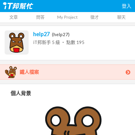
登入
文章
問答
My Project
徵才
聊天
help27
(
help27
)
iT邦新手
5
級 ‧ 點數
195
鐵人檔案
個人背景