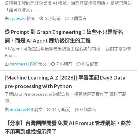
公司替工程師開好企業版 AI 帳號，治理其實還沒開始。 帳號只解決
「誰可以登入」...
由
ryanvale
發文
5 小時前
0
個留言
從 Prompt 到 Graph Engineering：這些不只是新名
詞，而是 AI Agent 踩坑後衍生的工程
AI Agent 可能是近年最容易出現新工程名詞的領域。 我們才剛學會
Prom...
由
hardness1020
發文
7 小時前
0
個留言
[Machine Learning A-Z [2026] ] 學習筆記 Day3 Data
pre-processing with Python
了解Data Pre-processing的概念後，接著就是要實作了 資料下載
的...
由
duckravel48
發文
11 小時前
0
個留言
【分享】台灣團隊開發 免費 AI Prompt 管理網站，終於
不用再到處找提示詞了