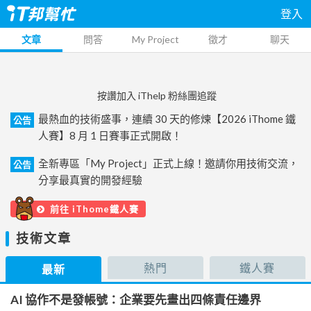
登入
文章
問答
My Project
徵才
聊天
按讚加入 iThelp 粉絲團追蹤
最熱血的技術盛事，連續 30 天的修煉【2026 iThome 鐵
公告
人賽】8 月 1 日賽事正式開啟！
全新專區「My Project」正式上線！邀請你用技術交流，
公告
分享最真實的開發經驗
前往 iThome鐵人賽
技術文章
熱門
鐵人賽
最新
AI 協作不是發帳號：企業要先畫出四條責任邊界