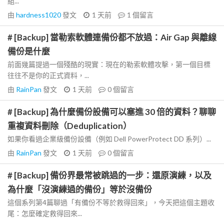
組...
由
hardness1020
發文
1 天前
1
個留言
# [Backup] 當勒索軟體連備份都不放過：Air Gap 與離線
備份是什麼
前面幾篇提過一個殘酷的現實：現在的勒索軟體攻擊，第一個目標
往往不是你的正式資料，...
由
RainPan
發文
1 天前
0
個留言
# [Backup] 為什麼備份設備可以塞進 30 倍的資料？聊聊
重複資料刪除（Deduplication）
如果你看過企業級備份設備（例如 Dell PowerProtect DD 系列）...
由
RainPan
發文
1 天前
0
個留言
# [Backup] 備份界最常被跳過的一步：還原演練，以及
為什麼「沒演練過的備份」等於沒備份
這個系列第4篇聊過「有備份不等於救得回來」，今天把這個主題收
尾：怎麼確定救得回來...