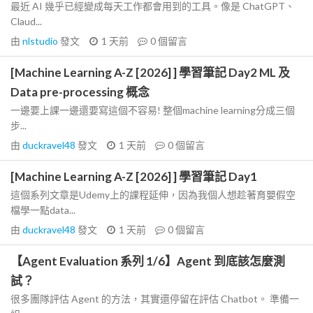
最近 AI 幾乎已經變成每天工作都會用到的工具。像是 ChatGPT、
Claud...
由
nlstudio
發文
1 天前
0
個留言
[Machine Learning A-Z [2026] ] 學習筆記 Day2 ML 及
Data pre-processing 概念
一邊要上課一邊還要寫這個不容易! 整個machine learning分成三個
步...
由
duckravel48
發文
1 天前
0
個留言
[Machine Learning A-Z [2026] ] 學習筆記 Day1
這個系列文章是Udemy上的課程延伸，因為我個人想趁著育嬰假空
檔學一點data...
由
duckravel48
發文
1 天前
0
個留言
【Agent Evaluation 系列 1/6】Agent 到底該怎麼測
試？
很多團隊評估 Agent 的方法，其實還停留在評估 Chatbot。 準備一