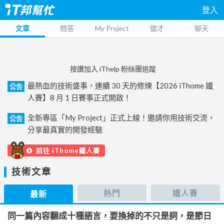
登入
文章
問答
My Project
徵才
聊天
按讚加入 iThelp 粉絲團追蹤
最熱血的技術盛事，連續 30 天的修煉【2026 iThome 鐵
公告
人賽】8 月 1 日賽事正式開啟！
全新專區「My Project」正式上線！邀請你用技術交流，
公告
分享最真實的開發經驗
前往 iThome鐵人賽
技術文章
熱門
鐵人賽
最新
同一篇內容翻成十種語言，要換掉的不只是詞，是節日