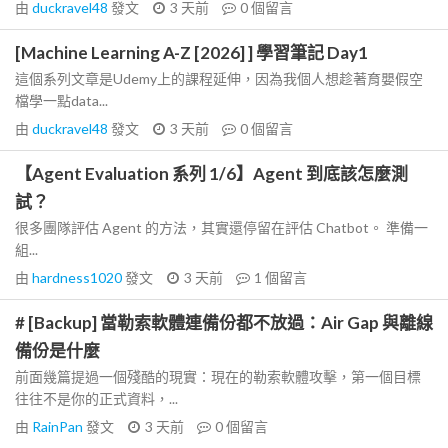
由
duckravel48
發文
3 天前
0
個留言
[Machine Learning A-Z [2026] ] 學習筆記 Day1
這個系列文章是Udemy上的課程延伸，因為我個人想趁著育嬰假空
檔學一點data...
由
duckravel48
發文
3 天前
0
個留言
【Agent Evaluation 系列 1/6】Agent 到底該怎麼測
試？
很多團隊評估 Agent 的方法，其實還停留在評估 Chatbot。 準備一
組...
由
hardness1020
發文
3 天前
1
個留言
# [Backup] 當勒索軟體連備份都不放過：Air Gap 與離線
備份是什麼
前面幾篇提過一個殘酷的現實：現在的勒索軟體攻擊，第一個目標
往往不是你的正式資料，...
由
RainPan
發文
3 天前
0
個留言