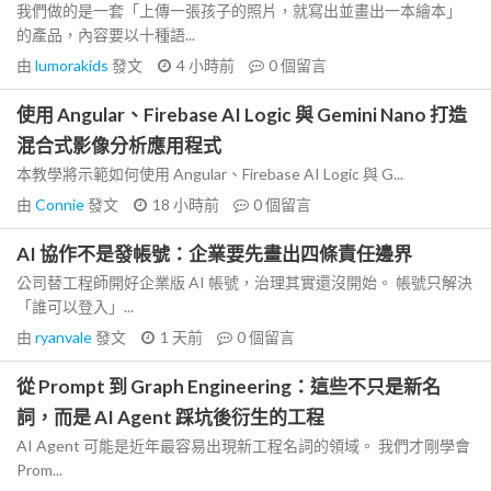
我們做的是一套「上傳一張孩子的照片，就寫出並畫出一本繪本」
的產品，內容要以十種語...
由
lumorakids
發文
4 小時前
0
個留言
使用 Angular、Firebase AI Logic 與 Gemini Nano 打造
混合式影像分析應用程式
本教學將示範如何使用 Angular、Firebase AI Logic 與 G...
由
Connie
發文
18 小時前
0
個留言
AI 協作不是發帳號：企業要先畫出四條責任邊界
公司替工程師開好企業版 AI 帳號，治理其實還沒開始。 帳號只解決
「誰可以登入」...
由
ryanvale
發文
1 天前
0
個留言
從 Prompt 到 Graph Engineering：這些不只是新名
詞，而是 AI Agent 踩坑後衍生的工程
AI Agent 可能是近年最容易出現新工程名詞的領域。 我們才剛學會
Prom...