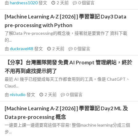
由
hardness1020
發文
2 天前
0
個留言
[Machine Learning A-Z [2026] ] 學習筆記 Day3 Data
pre-processing with Python
了解Data Pre-processing的概念後，接著就是要實作了 資料下載
的...
由
duckravel48
發文
2 天前
0
個留言
【分享】台灣團隊開發 免費 AI Prompt 管理網站，終於
不用再到處找提示詞了
最近 AI 幾乎已經變成每天工作都會用到的工具。像是 ChatGPT、
Claud...
由
nlstudio
發文
2 天前
0
個留言
[Machine Learning A-Z [2026] ] 學習筆記 Day2 ML 及
Data pre-processing 概念
一邊要上課一邊還要寫這個不容易! 整個machine learning分成三個
步...