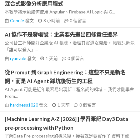
混合式影像分析應用程式
本教學將示範如何使用 Angular、Firebase AI Logic 與 G...
由
Connie
發文
8 小時前
0
個留言
AI 協作不是發帳號：企業要先畫出四條責任邊界
公司替工程師開好企業版 AI 帳號，治理其實還沒開始。 帳號只解決
「誰可以登入」...
由
ryanvale
發文
1 天前
0
個留言
從 Prompt 到 Graph Engineering：這些不只是新名
詞，而是 AI Agent 踩坑後衍生的工程
AI Agent 可能是近年最容易出現新工程名詞的領域。 我們才剛學會
Prom...
由
hardness1020
發文
1 天前
0
個留言
[Machine Learning A-Z [2026] ] 學習筆記 Day3 Data
pre-processing with Python
了解Data Pre-processing的概念後，接著就是要實作了 資料下載