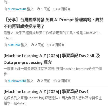
的...
由
duckravel48
發文
1 天前
0
個留言
【分享】台灣團隊開發 免費 AI Prompt 管理網站，終於
不用再到處找提示詞了
最近 AI 幾乎已經變成每天工作都會用到的工具。像是 ChatGPT、
Claud...
由
nlstudio
發文
2 天前
0
個留言
[Machine Learning A-Z [2026] ] 學習筆記 Day2 ML 及
Data pre-processing 概念
一邊要上課一邊還要寫這個不容易! 整個machine learning分成三個
步...
由
duckravel48
發文
2 天前
0
個留言
[Machine Learning A-Z [2026] ] 學習筆記 Day1
這個系列文章是Udemy上的課程延伸，因為我個人想趁著育嬰假空
檔學一點data...