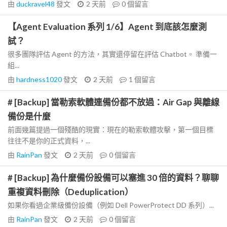
由
duckravel48
發文
2 天前
0
個留言
【Agent Evaluation 系列 1/6】Agent 到底該怎麼測
試？
很多團隊評估 Agent 的方法，其實還停留在評估 Chatbot。 準備一
組...
由
hardness1020
發文
2 天前
1
個留言
# [Backup] 當勒索軟體連備份都不放過：Air Gap 與離線
備份是什麼
前面幾篇提過一個殘酷的現實：現在的勒索軟體攻擊，第一個目標
往往不是你的正式資料，...
由
RainPan
發文
2 天前
0
個留言
# [Backup] 為什麼備份設備可以塞進 30 倍的資料？聊聊
重複資料刪除（Deduplication）
如果你看過企業級備份設備（例如 Dell PowerProtect DD 系列）...
由
RainPan
發文
2 天前
0
個留言