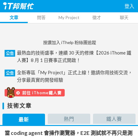
登入
文章
問答
My Project
徵才
聊天
按讚加入 iThelp 粉絲團追蹤
最熱血的技術盛事，連續 30 天的修煉【2026 iThome 鐵
公告
人賽】8 月 1 日賽事正式開啟！
全新專區「My Project」正式上線！邀請你用技術交流，
公告
分享最真實的開發經驗
前往 iThome鐵人賽
技術文章
熱門
鐵人賽
最新
當 coding agent 會操作瀏覽器，E2E 測試就不再只是測