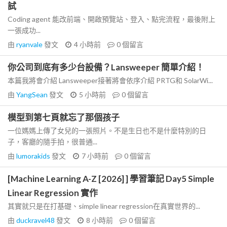
試
Coding agent 能改前端、開啟預覽站、登入、點完流程，最後附上
一張成功...
由
ryanvale
發文
4 小時前
0
個留言
你公司到底有多少台設備？Lansweeper 簡單介紹！
本篇我將會介紹 Lansweeper接著將會依序介紹 PRTG和 SolarWi...
由
YangSean
發文
5 小時前
0
個留言
模型到第七頁就忘了那個孩子
一位媽媽上傳了女兒的一張照片。不是生日也不是什麼特別的日
子，客廳的隨手拍，很普通...
由
lumorakids
發文
7 小時前
0
個留言
[Machine Learning A-Z [2026] ] 學習筆記 Day5 Simple
Linear Regression 實作
其實就只是在打基礎、simple linear regression在真實世界的...
由
duckravel48
發文
8 小時前
0
個留言