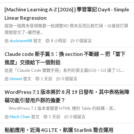
[Machine Learning A-Z [2026] ] 學習筆記 Day4 - Simple
Linear Regression
經過一個周末發現需要一些調整XD 周末反而比較忙碌，以後就打算
周間發文了~雖然是...
由
duckravel48
發文
8 小時前
0
個留言
Claude code 新手篇 5：換 section 不斷線 — 把「當下
進度」交接給下一個對話
這是「Claude Code 實戰手冊」系列的第五篇(G5)。G3 講了 CL...
由
timwei
發文
1 天前
0
個留言
WordPress 7.1 版本將於 8 月 19 日發布，其中表格無障
礙功能引發用戶群的擔憂？
WordPress 7.1 版本會變更 HTML 裡的 Table 的結構，其...
由
Mack Chan
發文
1 天前
0
個留言
船舶應用，近海 4G LTE，航運 Starlink 整合運用