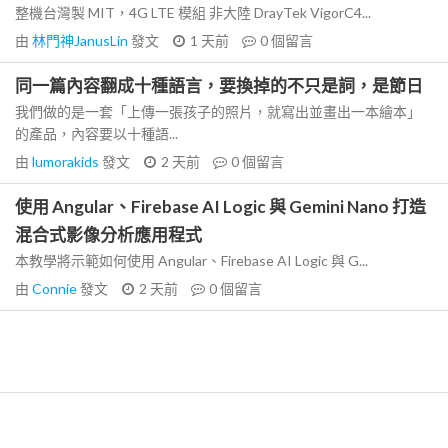
整機台灣製 MIT，4G LTE 模組 非大陸 DrayTek VigorC4...
由
林門神JanusLin
發文
1 天前
0
個留言
同一篇內容翻成十種語言，要換掉的不只是詞，是節日
我們做的是一套「上傳一張孩子的照片，就寫出並畫出一本繪本」
的產品，內容要以十種語...
由
lumorakids
發文
2 天前
0
個留言
使用 Angular、Firebase AI Logic 與 Gemini Nano 打造
混合式影像分析應用程式
本教學將示範如何使用 Angular、Firebase AI Logic 與 G...
由
Connie
發文
2 天前
0
個留言