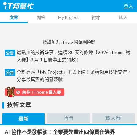
登入
文章
問答
My Project
徵才
聊天
按讚加入 iThelp 粉絲團追蹤
最熱血的技術盛事，連續 30 天的修煉【2026 iThome 鐵
公告
人賽】8 月 1 日賽事正式開啟！
全新專區「My Project」正式上線！邀請你用技術交流，
公告
分享最真實的開發經驗
前往 iThome鐵人賽
技術文章
熱門
鐵人賽
最新
AI 協作不是發帳號：企業要先畫出四條責任邊界