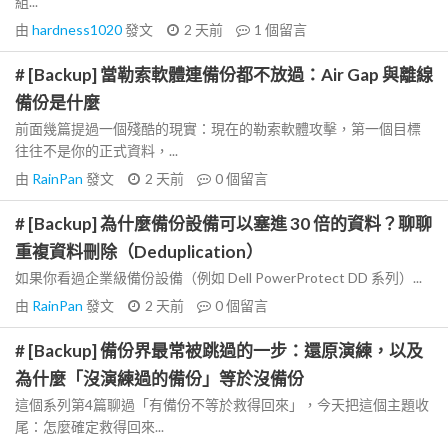
組...
由
hardness1020
發文
2 天前
1
個留言
# [Backup] 當勒索軟體連備份都不放過：Air Gap 與離線
備份是什麼
前面幾篇提過一個殘酷的現實：現在的勒索軟體攻擊，第一個目標
往往不是你的正式資料，...
由
RainPan
發文
2 天前
0
個留言
# [Backup] 為什麼備份設備可以塞進 30 倍的資料？聊聊
重複資料刪除（Deduplication）
如果你看過企業級備份設備（例如 Dell PowerProtect DD 系列）...
由
RainPan
發文
2 天前
0
個留言
# [Backup] 備份界最常被跳過的一步：還原演練，以及
為什麼「沒演練過的備份」等於沒備份
這個系列第4篇聊過「有備份不等於救得回來」，今天把這個主題收
尾：怎麼確定救得回來...