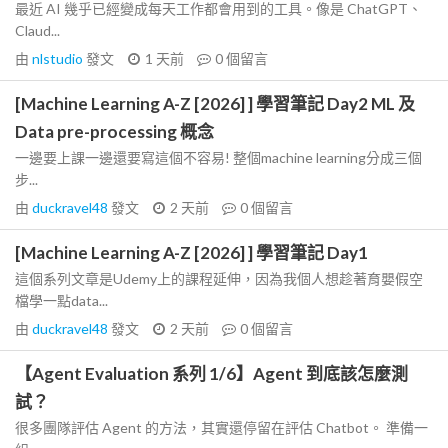
最近 AI 幾乎已經變成每天工作都會用到的工具。像是 ChatGPT、
Claud...
由
nlstudio
發文
1 天前
0
個留言
[Machine Learning A-Z [2026] ] 學習筆記 Day2 ML 及
Data pre-processing 概念
一邊要上課一邊還要寫這個不容易! 整個machine learning分成三個
步...
由
duckravel48
發文
2 天前
0
個留言
[Machine Learning A-Z [2026] ] 學習筆記 Day1
這個系列文章是Udemy上的課程延伸，因為我個人想趁著育嬰假空
檔學一點data...
由
duckravel48
發文
2 天前
0
個留言
【Agent Evaluation 系列 1/6】Agent 到底該怎麼測
試？
很多團隊評估 Agent 的方法，其實還停留在評估 Chatbot。 準備一