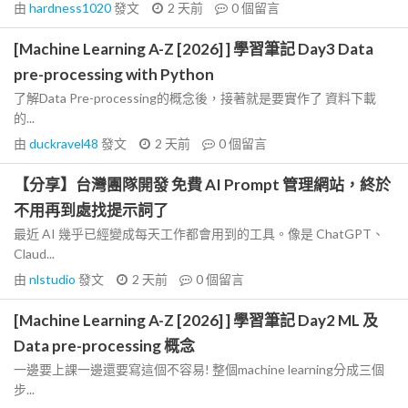
由
hardness1020
發文
2 天前
0
個留言
[Machine Learning A-Z [2026] ] 學習筆記 Day3 Data
pre-processing with Python
了解Data Pre-processing的概念後，接著就是要實作了 資料下載
的...
由
duckravel48
發文
2 天前
0
個留言
【分享】台灣團隊開發 免費 AI Prompt 管理網站，終於
不用再到處找提示詞了
最近 AI 幾乎已經變成每天工作都會用到的工具。像是 ChatGPT、
Claud...
由
nlstudio
發文
2 天前
0
個留言
[Machine Learning A-Z [2026] ] 學習筆記 Day2 ML 及
Data pre-processing 概念
一邊要上課一邊還要寫這個不容易! 整個machine learning分成三個
步...