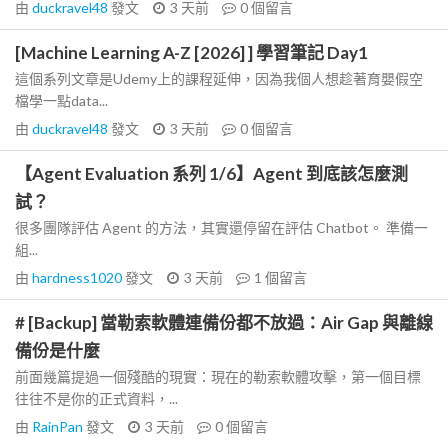
由
duckravel48
發文
3 天前
0
個留言
[Machine Learning A-Z [2026] ] 學習筆記 Day1
這個系列文章是Udemy上的課程延伸，因為我個人想趁著育嬰假空
檔學一點data...
由
duckravel48
發文
3 天前
0
個留言
【Agent Evaluation 系列 1/6】Agent 到底該怎麼測
試？
很多團隊評估 Agent 的方法，其實還停留在評估 Chatbot。 準備一
組...
由
hardness1020
發文
3 天前
1
個留言
# [Backup] 當勒索軟體連備份都不放過：Air Gap 與離線
備份是什麼
前面幾篇提過一個殘酷的現實：現在的勒索軟體攻擊，第一個目標
往往不是你的正式資料，...
由
RainPan
發文
3 天前
0
個留言