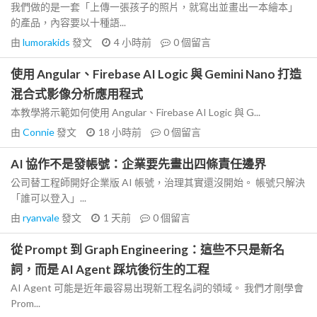
我們做的是一套「上傳一張孩子的照片，就寫出並畫出一本繪本」
的產品，內容要以十種語...
由
lumorakids
發文
4 小時前
0
個留言
使用 Angular、Firebase AI Logic 與 Gemini Nano 打造
混合式影像分析應用程式
本教學將示範如何使用 Angular、Firebase AI Logic 與 G...
由
Connie
發文
18 小時前
0
個留言
AI 協作不是發帳號：企業要先畫出四條責任邊界
公司替工程師開好企業版 AI 帳號，治理其實還沒開始。 帳號只解決
「誰可以登入」...
由
ryanvale
發文
1 天前
0
個留言
從 Prompt 到 Graph Engineering：這些不只是新名
詞，而是 AI Agent 踩坑後衍生的工程
AI Agent 可能是近年最容易出現新工程名詞的領域。 我們才剛學會
Prom...