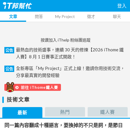
登入
文章
問答
My Project
徵才
聊天
按讚加入 iThelp 粉絲團追蹤
最熱血的技術盛事，連續 30 天的修煉【2026 iThome 鐵
公告
人賽】8 月 1 日賽事正式開啟！
全新專區「My Project」正式上線！邀請你用技術交流，
公告
分享最真實的開發經驗
前往 iThome鐵人賽
技術文章
熱門
鐵人賽
最新
同一篇內容翻成十種語言，要換掉的不只是詞，是節日