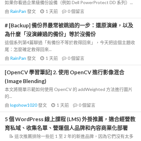
如果你看過企業級備份設備（例如 Dell PowerProtect DD 系列）...
由
RainPan
發文
1 天前
0
個留言
# [Backup] 備份界最常被跳過的一步：還原演練，以及
為什麼「沒演練過的備份」等於沒備份
這個系列第4篇聊過「有備份不等於救得回來」，今天把這個主題收
尾：怎麼確定救得回來...
由
RainPan
發文
1 天前
0
個留言
[OpenCV 學習筆記] 2. 使用 OpenCV 進行影像混合
(Image Blending)
本文將簡單示範如何使用 OpenCV 的 addWeighted 方法進行圖片
的...
由
logohow1020
發文
1 天前
0
個留言
5 個 WordPress 線上課程 (LMS) 外掛推薦，適合經營教
育私域、收集名單、營運個人品牌和內容商業化部署
📝 這次推薦排除一些近 1 至 2 年的新進品牌，因為它們沒有太多