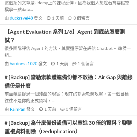
這個系列文章是Udemy上的課程延伸，因為我個人想趁著育嬰假空
檔學一點data...
由
duckravel48
發文
1 天前
0
個留言
【Agent Evaluation 系列 1/6】Agent 到底該怎麼測
試？
很多團隊評估 Agent 的方法，其實還停留在評估 Chatbot。 準備一
組...
由
hardness1020
發文
1 天前
1
個留言
# [Backup] 當勒索軟體連備份都不放過：Air Gap 與離線
備份是什麼
前面幾篇提過一個殘酷的現實：現在的勒索軟體攻擊，第一個目標
往往不是你的正式資料，...
由
RainPan
發文
1 天前
0
個留言
# [Backup] 為什麼備份設備可以塞進 30 倍的資料？聊聊
重複資料刪除（Deduplication）