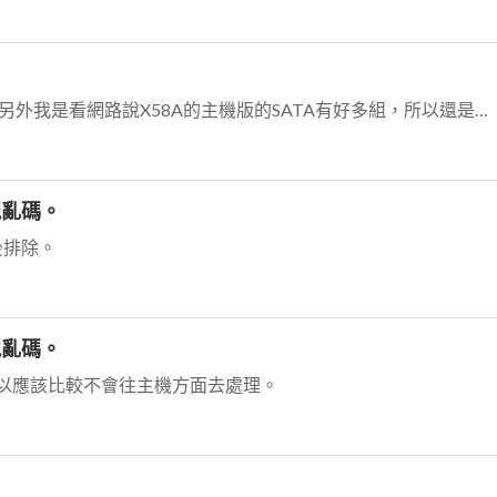
我是用USB碟安裝的，我回去試試2.0的USB，另外我是看網路說X58A的主機版的SATA有好多組，所以還是建議安裝在SATA0嗎？我發現SATA0有接一個介面...
現亂碼。
後排除。
現亂碼。
以應該比較不會往主機方面去處理。