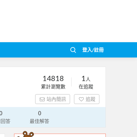
登入/註冊
14818
1
人
累計瀏覽數
在追蹤
站內簡訊
追蹤
0
0
請回答
最佳解答