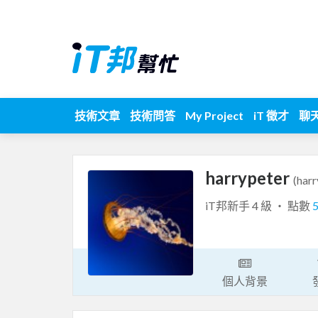
技術文章
技術問答
My Project
iT 徵才
聊
harrypeter
(harr
iT邦新手 4 級 ‧ 點數
個人背景