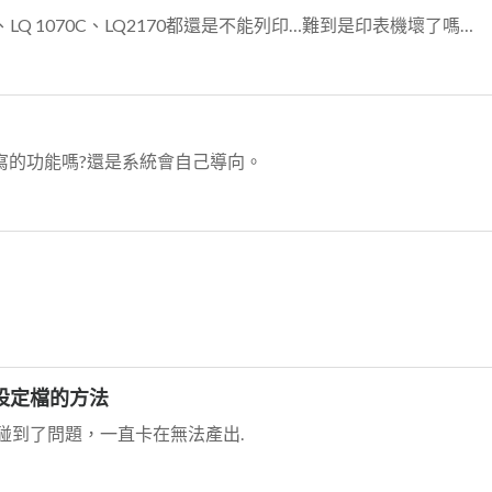
、LQ 1070C、LQ2170都還是不能列印…難到是印表機壞了嗎…
寫的功能嗎?還是系統會自己導向。
者設定檔的方法
碰到了問題，一直卡在無法產出.