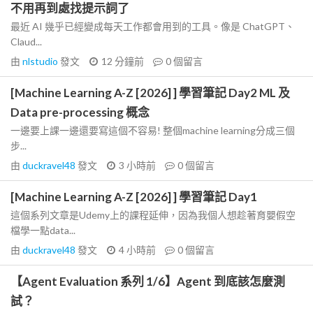
不用再到處找提示詞了
最近 AI 幾乎已經變成每天工作都會用到的工具。像是 ChatGPT、
Claud...
由
nlstudio
發文
12 分鐘前
0
個留言
[Machine Learning A-Z [2026] ] 學習筆記 Day2 ML 及
Data pre-processing 概念
一邊要上課一邊還要寫這個不容易! 整個machine learning分成三個
步...
由
duckravel48
發文
3 小時前
0
個留言
[Machine Learning A-Z [2026] ] 學習筆記 Day1
這個系列文章是Udemy上的課程延伸，因為我個人想趁著育嬰假空
檔學一點data...
由
duckravel48
發文
4 小時前
0
個留言
【Agent Evaluation 系列 1/6】Agent 到底該怎麼測
試？