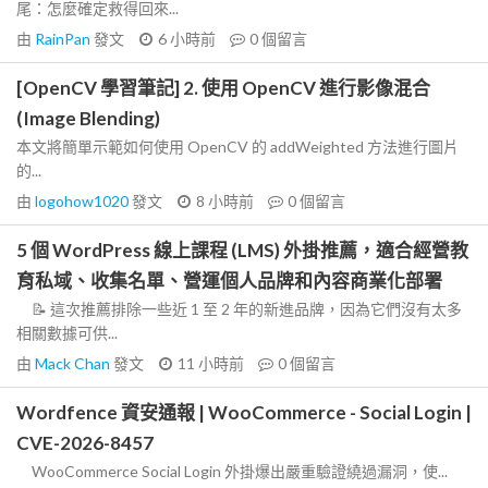
尾：怎麼確定救得回來...
由
RainPan
發文
6 小時前
0
個留言
[OpenCV 學習筆記] 2. 使用 OpenCV 進行影像混合
(Image Blending)
本文將簡單示範如何使用 OpenCV 的 addWeighted 方法進行圖片
的...
由
logohow1020
發文
8 小時前
0
個留言
5 個 WordPress 線上課程 (LMS) 外掛推薦，適合經營教
育私域、收集名單、營運個人品牌和內容商業化部署
📝 這次推薦排除一些近 1 至 2 年的新進品牌，因為它們沒有太多
相關數據可供...
由
Mack Chan
發文
11 小時前
0
個留言
Wordfence 資安通報 | WooCommerce - Social Login |
CVE-2026-8457
WooCommerce Social Login 外掛爆出嚴重驗證繞過漏洞，使...