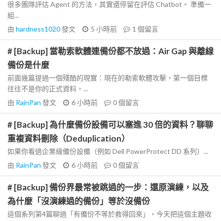
很多團隊評估 Agent 的方法，其實還停留在評估 Chatbot。 準備一
組...
由
hardness1020
發文
5 小時前
1
個留言
# [Backup] 當勒索軟體連備份都不放過：Air Gap 與離線
備份是什麼
前面幾篇提過一個殘酷的現實：現在的勒索軟體攻擊，第一個目標
往往不是你的正式資料，...
由
RainPan
發文
6 小時前
0
個留言
# [Backup] 為什麼備份設備可以塞進 30 倍的資料？聊聊
重複資料刪除（Deduplication）
如果你看過企業級備份設備（例如 Dell PowerProtect DD 系列）...
由
RainPan
發文
6 小時前
0
個留言
# [Backup] 備份界最常被跳過的一步：還原演練，以及
為什麼「沒演練過的備份」等於沒備份
這個系列第4篇聊過「有備份不等於救得回來」，今天把這個主題收