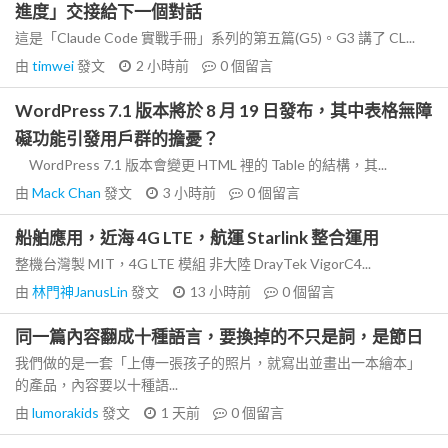
進度」交接給下一個對話
這是「Claude Code 實戰手冊」系列的第五篇(G5)。G3 講了 CL...
由
timwei
發文
2 小時前
0
個留言
WordPress 7.1 版本將於 8 月 19 日發布，其中表格無障
礙功能引發用戶群的擔憂？
WordPress 7.1 版本會變更 HTML 裡的 Table 的結構，其...
由
Mack Chan
發文
3 小時前
0
個留言
船舶應用，近海 4G LTE，航運 Starlink 整合運用
整機台灣製 MIT，4G LTE 模組 非大陸 DrayTek VigorC4...
由
林門神JanusLin
發文
13 小時前
0
個留言
同一篇內容翻成十種語言，要換掉的不只是詞，是節日
我們做的是一套「上傳一張孩子的照片，就寫出並畫出一本繪本」
的產品，內容要以十種語...
由
lumorakids
發文
1 天前
0
個留言