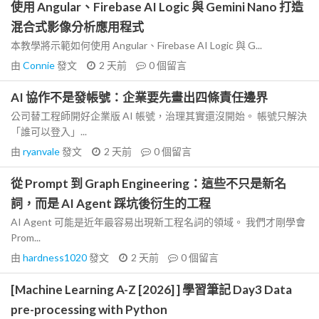
使用 Angular、Firebase AI Logic 與 Gemini Nano 打造
混合式影像分析應用程式
本教學將示範如何使用 Angular、Firebase AI Logic 與 G...
由
Connie
發文
2 天前
0
個留言
AI 協作不是發帳號：企業要先畫出四條責任邊界
公司替工程師開好企業版 AI 帳號，治理其實還沒開始。 帳號只解決
「誰可以登入」...
由
ryanvale
發文
2 天前
0
個留言
從 Prompt 到 Graph Engineering：這些不只是新名
詞，而是 AI Agent 踩坑後衍生的工程
AI Agent 可能是近年最容易出現新工程名詞的領域。 我們才剛學會
Prom...
由
hardness1020
發文
2 天前
0
個留言
[Machine Learning A-Z [2026] ] 學習筆記 Day3 Data
pre-processing with Python