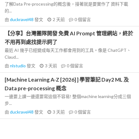
了解Data Pre-processing的概念後，接著就是要實作了 資料下載
的...
由
duckravel48
發文
2 天前
0
個留言
【分享】台灣團隊開發 免費 AI Prompt 管理網站，終於
不用再到處找提示詞了
最近 AI 幾乎已經變成每天工作都會用到的工具。像是 ChatGPT、
Claud...
由
nlstudio
發文
3 天前
0
個留言
[Machine Learning A-Z [2026] ] 學習筆記 Day2 ML 及
Data pre-processing 概念
一邊要上課一邊還要寫這個不容易! 整個machine learning分成三個
步...
由
duckravel48
發文
3 天前
0
個留言