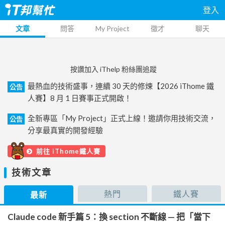
登入
文章
問答
My Project
徵才
聊天
按讚加入 iThelp 粉絲團追蹤
最熱血的技術盛事，連續 30 天的修煉【2026 iThome 鐵
公告
人賽】8 月 1 日賽事正式開啟！
全新專區「My Project」正式上線！邀請你用技術交流，
公告
分享最真實的開發經驗
前往 iThome鐵人賽
技術文章
熱門
鐵人賽
最新
Claude code 新手篇 5：換 section 不斷線 — 把「當下