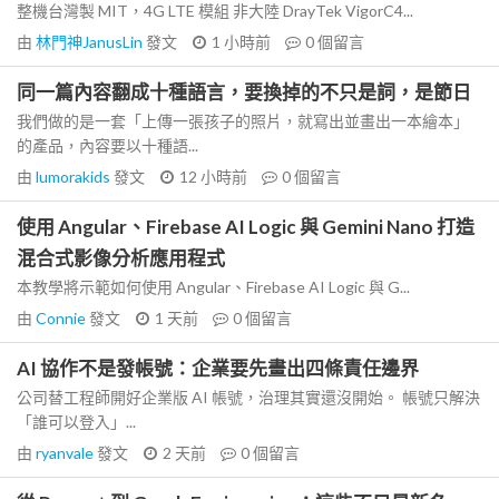
整機台灣製 MIT，4G LTE 模組 非大陸 DrayTek VigorC4...
由
林門神JanusLin
發文
1 小時前
0
個留言
同一篇內容翻成十種語言，要換掉的不只是詞，是節日
我們做的是一套「上傳一張孩子的照片，就寫出並畫出一本繪本」
的產品，內容要以十種語...
由
lumorakids
發文
12 小時前
0
個留言
使用 Angular、Firebase AI Logic 與 Gemini Nano 打造
混合式影像分析應用程式
本教學將示範如何使用 Angular、Firebase AI Logic 與 G...
由
Connie
發文
1 天前
0
個留言
AI 協作不是發帳號：企業要先畫出四條責任邊界
公司替工程師開好企業版 AI 帳號，治理其實還沒開始。 帳號只解決
「誰可以登入」...
由
ryanvale
發文
2 天前
0
個留言