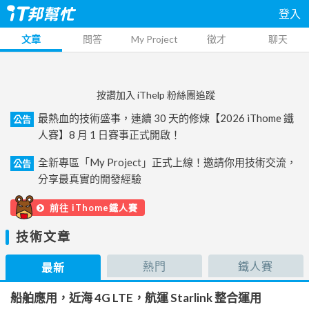
登入
文章
問答
My Project
徵才
聊天
按讚加入 iThelp 粉絲團追蹤
最熱血的技術盛事，連續 30 天的修煉【2026 iThome 鐵
公告
人賽】8 月 1 日賽事正式開啟！
全新專區「My Project」正式上線！邀請你用技術交流，
公告
分享最真實的開發經驗
前往 iThome鐵人賽
技術文章
熱門
鐵人賽
最新
船舶應用，近海 4G LTE，航運 Starlink 整合運用