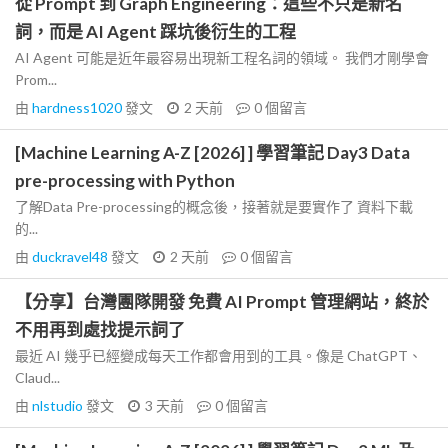
從 Prompt 到 Graph Engineering：這些不只是新名
詞，而是 AI Agent 踩坑後衍生的工程
AI Agent 可能是近年最容易出現新工程名詞的領域。 我們才剛學會
Prom...
由
hardness1020
發文
2 天前
0
個留言
[Machine Learning A-Z [2026] ] 學習筆記 Day3 Data
pre-processing with Python
了解Data Pre-processing的概念後，接著就是要實作了 資料下載
的...
由
duckravel48
發文
2 天前
0
個留言
【分享】台灣團隊開發 免費 AI Prompt 管理網站，終於
不用再到處找提示詞了
最近 AI 幾乎已經變成每天工作都會用到的工具。像是 ChatGPT、
Claud...
由
nlstudio
發文
3 天前
0
個留言