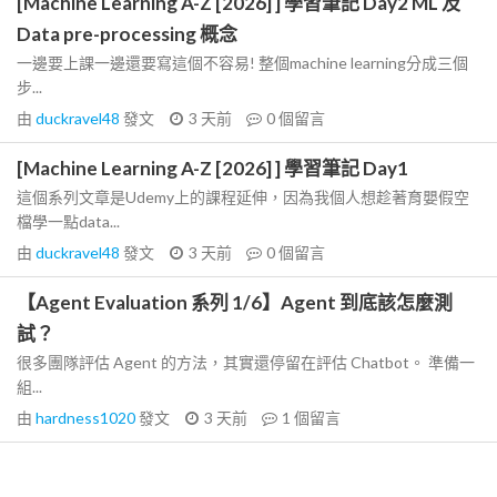
[Machine Learning A-Z [2026] ] 學習筆記 Day2 ML 及
Data pre-processing 概念
一邊要上課一邊還要寫這個不容易! 整個machine learning分成三個
步...
由
duckravel48
發文
3 天前
0
個留言
[Machine Learning A-Z [2026] ] 學習筆記 Day1
這個系列文章是Udemy上的課程延伸，因為我個人想趁著育嬰假空
檔學一點data...
由
duckravel48
發文
3 天前
0
個留言
【Agent Evaluation 系列 1/6】Agent 到底該怎麼測
試？
很多團隊評估 Agent 的方法，其實還停留在評估 Chatbot。 準備一
組...
由
hardness1020
發文
3 天前
1
個留言