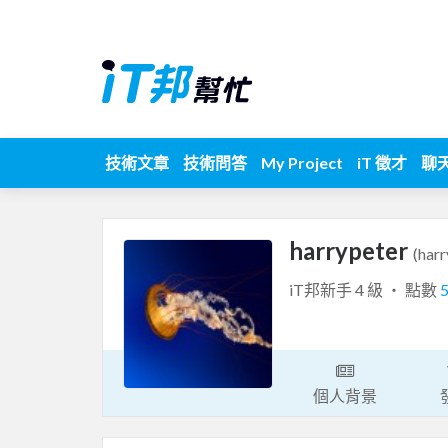
技術文章
技術問答
My Project
iT 徵才
聊
harrypeter
(harr
iT邦新手 4 級 ‧ 點數
個人背景