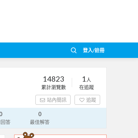
登入/註冊
14823
1
人
累計瀏覽數
在追蹤
站內簡訊
追蹤
0
0
請回答
最佳解答