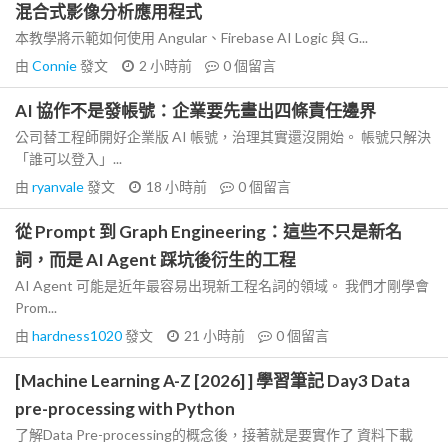
混合式影像分析應用程式
本教學將示範如何使用 Angular、Firebase AI Logic 與 G...
由
Connie
發文
2 小時前
0
個留言
AI 協作不是發帳號：企業要先畫出四條責任邊界
公司替工程師開好企業版 AI 帳號，治理其實還沒開始。 帳號只解決
「誰可以登入」...
由
ryanvale
發文
18 小時前
0
個留言
從 Prompt 到 Graph Engineering：這些不只是新名
詞，而是 AI Agent 踩坑後衍生的工程
AI Agent 可能是近年最容易出現新工程名詞的領域。 我們才剛學會
Prom...
由
hardness1020
發文
21 小時前
0
個留言
[Machine Learning A-Z [2026] ] 學習筆記 Day3 Data
pre-processing with Python
了解Data Pre-processing的概念後，接著就是要實作了 資料下載