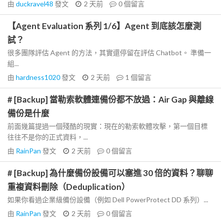
由
duckravel48
發文
2 天前
0
個留言
【Agent Evaluation 系列 1/6】Agent 到底該怎麼測
試？
很多團隊評估 Agent 的方法，其實還停留在評估 Chatbot。 準備一
組...
由
hardness1020
發文
2 天前
1
個留言
# [Backup] 當勒索軟體連備份都不放過：Air Gap 與離線
備份是什麼
前面幾篇提過一個殘酷的現實：現在的勒索軟體攻擊，第一個目標
往往不是你的正式資料，...
由
RainPan
發文
2 天前
0
個留言
# [Backup] 為什麼備份設備可以塞進 30 倍的資料？聊聊
重複資料刪除（Deduplication）
如果你看過企業級備份設備（例如 Dell PowerProtect DD 系列）...
由
RainPan
發文
2 天前
0
個留言