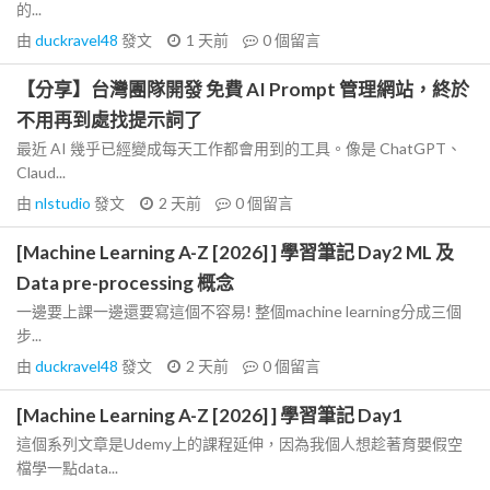
的...
由
duckravel48
發文
1 天前
0
個留言
【分享】台灣團隊開發 免費 AI Prompt 管理網站，終於
不用再到處找提示詞了
最近 AI 幾乎已經變成每天工作都會用到的工具。像是 ChatGPT、
Claud...
由
nlstudio
發文
2 天前
0
個留言
[Machine Learning A-Z [2026] ] 學習筆記 Day2 ML 及
Data pre-processing 概念
一邊要上課一邊還要寫這個不容易! 整個machine learning分成三個
步...
由
duckravel48
發文
2 天前
0
個留言
[Machine Learning A-Z [2026] ] 學習筆記 Day1
這個系列文章是Udemy上的課程延伸，因為我個人想趁著育嬰假空
檔學一點data...