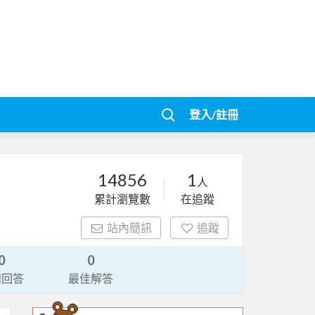
登入/註冊
14856
1
人
累計瀏覽數
在追蹤
站內簡訊
追蹤
0
0
請回答
最佳解答