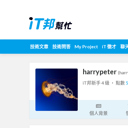
技術文章
技術問答
My Project
iT 徵才
聊
harrypeter
(harr
iT邦新手 4 級 ‧ 點數
個人背景