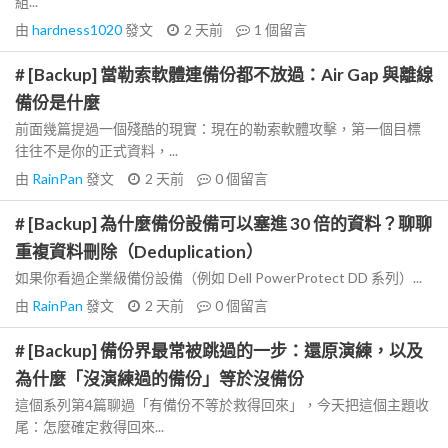
組...
由
hardness1020
發文
2 天前
1
個留言
# [Backup] 當勒索軟體連備份都不放過：Air Gap 與離線
備份是什麼
前面幾篇提過一個殘酷的現實：現在的勒索軟體攻擊，第一個目標
往往不是你的正式資料，...
由
RainPan
發文
2 天前
0
個留言
# [Backup] 為什麼備份設備可以塞進 30 倍的資料？聊聊
重複資料刪除（Deduplication）
如果你看過企業級備份設備（例如 Dell PowerProtect DD 系列）...
由
RainPan
發文
2 天前
0
個留言
# [Backup] 備份界最常被跳過的一步：還原演練，以及
為什麼「沒演練過的備份」等於沒備份
這個系列第4篇聊過「有備份不等於救得回來」，今天把這個主題收
尾：怎麼確定救得回來...