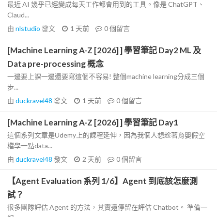
最近 AI 幾乎已經變成每天工作都會用到的工具。像是 ChatGPT、
Claud...
由
nlstudio
發文
1 天前
0
個留言
[Machine Learning A-Z [2026] ] 學習筆記 Day2 ML 及
Data pre-processing 概念
一邊要上課一邊還要寫這個不容易! 整個machine learning分成三個
步...
由
duckravel48
發文
1 天前
0
個留言
[Machine Learning A-Z [2026] ] 學習筆記 Day1
這個系列文章是Udemy上的課程延伸，因為我個人想趁著育嬰假空
檔學一點data...
由
duckravel48
發文
2 天前
0
個留言
【Agent Evaluation 系列 1/6】Agent 到底該怎麼測
試？
很多團隊評估 Agent 的方法，其實還停留在評估 Chatbot。 準備一