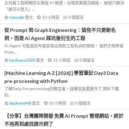
公司替工程師開好企業版 AI 帳號，治理其實還沒開始。 帳號只解決
「誰可以登入」...
由
ryanvale
發文
10 小時前
0
個留言
從 Prompt 到 Graph Engineering：這些不只是新名
詞，而是 AI Agent 踩坑後衍生的工程
AI Agent 可能是近年最容易出現新工程名詞的領域。 我們才剛學會
Prom...
由
hardness1020
發文
12 小時前
0
個留言
[Machine Learning A-Z [2026] ] 學習筆記 Day3 Data
pre-processing with Python
了解Data Pre-processing的概念後，接著就是要實作了 資料下載
的...
由
duckravel48
發文
16 小時前
0
個留言
【分享】台灣團隊開發 免費 AI Prompt 管理網站，終於
不用再到處找提示詞了