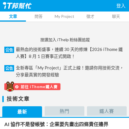
登入
文章
問答
My Project
徵才
聊天
按讚加入 iThelp 粉絲團追蹤
最熱血的技術盛事，連續 30 天的修煉【2026 iThome 鐵
公告
人賽】8 月 1 日賽事正式開啟！
全新專區「My Project」正式上線！邀請你用技術交流，
公告
分享最真實的開發經驗
前往 iThome鐵人賽
技術文章
熱門
鐵人賽
最新
AI 協作不是發帳號：企業要先畫出四條責任邊界