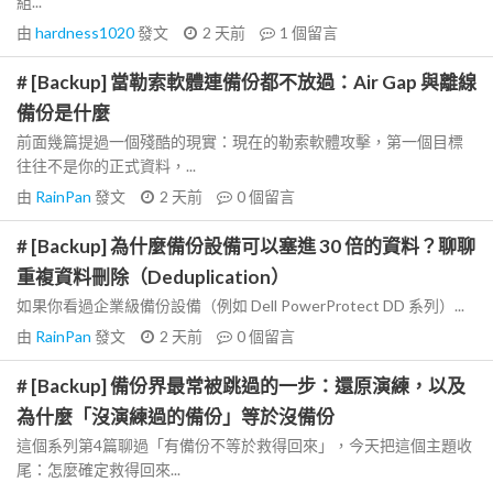
組...
由
hardness1020
發文
2 天前
1
個留言
# [Backup] 當勒索軟體連備份都不放過：Air Gap 與離線
備份是什麼
前面幾篇提過一個殘酷的現實：現在的勒索軟體攻擊，第一個目標
往往不是你的正式資料，...
由
RainPan
發文
2 天前
0
個留言
# [Backup] 為什麼備份設備可以塞進 30 倍的資料？聊聊
重複資料刪除（Deduplication）
如果你看過企業級備份設備（例如 Dell PowerProtect DD 系列）...
由
RainPan
發文
2 天前
0
個留言
# [Backup] 備份界最常被跳過的一步：還原演練，以及
為什麼「沒演練過的備份」等於沒備份
這個系列第4篇聊過「有備份不等於救得回來」，今天把這個主題收
尾：怎麼確定救得回來...