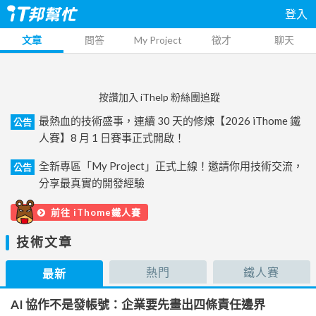
登入
文章
問答
My Project
徵才
聊天
按讚加入 iThelp 粉絲團追蹤
最熱血的技術盛事，連續 30 天的修煉【2026 iThome 鐵
公告
人賽】8 月 1 日賽事正式開啟！
全新專區「My Project」正式上線！邀請你用技術交流，
公告
分享最真實的開發經驗
前往 iThome鐵人賽
技術文章
熱門
鐵人賽
最新
AI 協作不是發帳號：企業要先畫出四條責任邊界