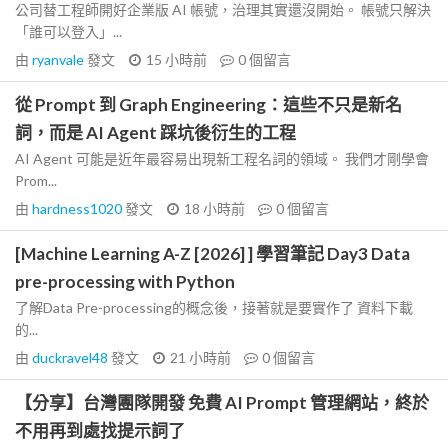
公司替工程師開好企業版 AI 帳號，治理其實還沒開始。 帳號只解決
「誰可以登入」...
由
ryanvale
發文
15 小時前
0
個留言
從 Prompt 到 Graph Engineering：這些不只是新名
詞，而是 AI Agent 踩坑後衍生的工程
AI Agent 可能是近年最容易出現新工程名詞的領域。 我們才剛學會
Prom...
由
hardness1020
發文
18 小時前
0
個留言
[Machine Learning A-Z [2026] ] 學習筆記 Day3 Data
pre-processing with Python
了解Data Pre-processing的概念後，接著就是要實作了 資料下載
的...
由
duckravel48
發文
21 小時前
0
個留言
【分享】台灣團隊開發 免費 AI Prompt 管理網站，終於
不用再到處找提示詞了