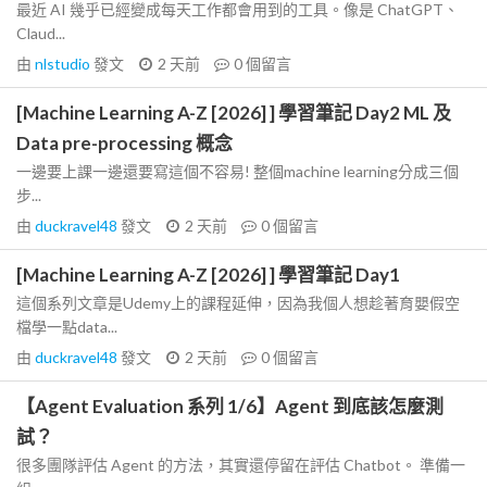
最近 AI 幾乎已經變成每天工作都會用到的工具。像是 ChatGPT、
Claud...
由
nlstudio
發文
2 天前
0
個留言
[Machine Learning A-Z [2026] ] 學習筆記 Day2 ML 及
Data pre-processing 概念
一邊要上課一邊還要寫這個不容易! 整個machine learning分成三個
步...
由
duckravel48
發文
2 天前
0
個留言
[Machine Learning A-Z [2026] ] 學習筆記 Day1
這個系列文章是Udemy上的課程延伸，因為我個人想趁著育嬰假空
檔學一點data...
由
duckravel48
發文
2 天前
0
個留言
【Agent Evaluation 系列 1/6】Agent 到底該怎麼測
試？
很多團隊評估 Agent 的方法，其實還停留在評估 Chatbot。 準備一