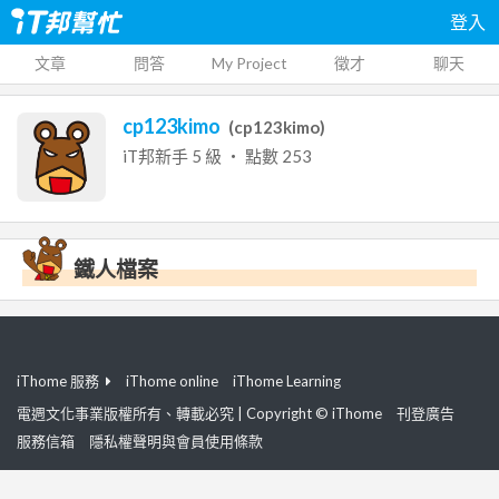
登入
文章
問答
My Project
徵才
聊天
cp123kimo
(
cp123kimo
)
iT邦新手
5
級 ‧ 點數
253
鐵人檔案
iThome 服務
iThome online
iThome Learning
電週文化事業版權所有、轉載必究 | Copyright © iThome
刊登廣告
服務信箱
隱私權聲明與會員使用條款