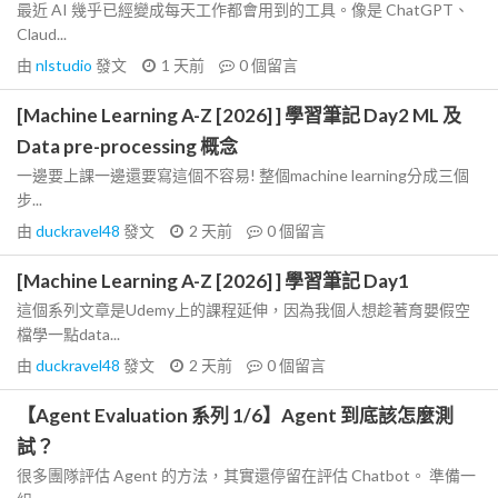
最近 AI 幾乎已經變成每天工作都會用到的工具。像是 ChatGPT、
Claud...
由
nlstudio
發文
1 天前
0
個留言
[Machine Learning A-Z [2026] ] 學習筆記 Day2 ML 及
Data pre-processing 概念
一邊要上課一邊還要寫這個不容易! 整個machine learning分成三個
步...
由
duckravel48
發文
2 天前
0
個留言
[Machine Learning A-Z [2026] ] 學習筆記 Day1
這個系列文章是Udemy上的課程延伸，因為我個人想趁著育嬰假空
檔學一點data...
由
duckravel48
發文
2 天前
0
個留言
【Agent Evaluation 系列 1/6】Agent 到底該怎麼測
試？
很多團隊評估 Agent 的方法，其實還停留在評估 Chatbot。 準備一