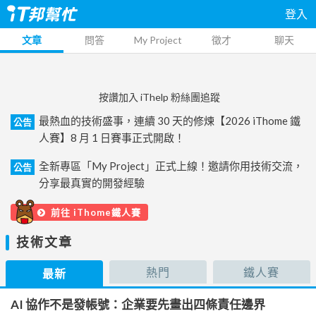
登入
文章
問答
My Project
徵才
聊天
按讚加入 iThelp 粉絲團追蹤
最熱血的技術盛事，連續 30 天的修煉【2026 iThome 鐵
公告
人賽】8 月 1 日賽事正式開啟！
全新專區「My Project」正式上線！邀請你用技術交流，
公告
分享最真實的開發經驗
前往 iThome鐵人賽
技術文章
熱門
鐵人賽
最新
AI 協作不是發帳號：企業要先畫出四條責任邊界