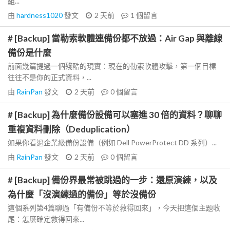
組...
由
hardness1020
發文
2 天前
1
個留言
# [Backup] 當勒索軟體連備份都不放過：Air Gap 與離線
備份是什麼
前面幾篇提過一個殘酷的現實：現在的勒索軟體攻擊，第一個目標
往往不是你的正式資料，...
由
RainPan
發文
2 天前
0
個留言
# [Backup] 為什麼備份設備可以塞進 30 倍的資料？聊聊
重複資料刪除（Deduplication）
如果你看過企業級備份設備（例如 Dell PowerProtect DD 系列）...
由
RainPan
發文
2 天前
0
個留言
# [Backup] 備份界最常被跳過的一步：還原演練，以及
為什麼「沒演練過的備份」等於沒備份
這個系列第4篇聊過「有備份不等於救得回來」，今天把這個主題收
尾：怎麼確定救得回來...