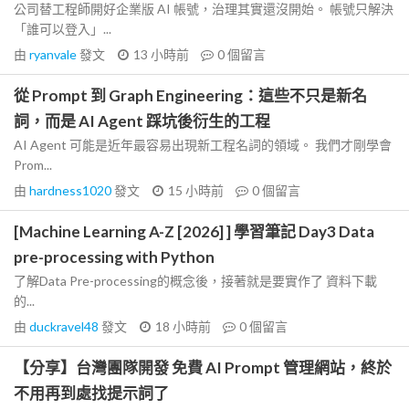
公司替工程師開好企業版 AI 帳號，治理其實還沒開始。 帳號只解決
「誰可以登入」...
由
ryanvale
發文
13 小時前
0
個留言
從 Prompt 到 Graph Engineering：這些不只是新名
詞，而是 AI Agent 踩坑後衍生的工程
AI Agent 可能是近年最容易出現新工程名詞的領域。 我們才剛學會
Prom...
由
hardness1020
發文
15 小時前
0
個留言
[Machine Learning A-Z [2026] ] 學習筆記 Day3 Data
pre-processing with Python
了解Data Pre-processing的概念後，接著就是要實作了 資料下載
的...
由
duckravel48
發文
18 小時前
0
個留言
【分享】台灣團隊開發 免費 AI Prompt 管理網站，終於
不用再到處找提示詞了