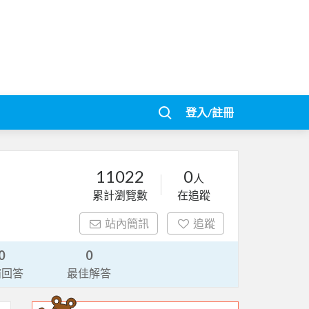
登入/註冊
11022
0
人
累計瀏覽數
在追蹤
站內簡訊
追蹤
0
0
請回答
最佳解答