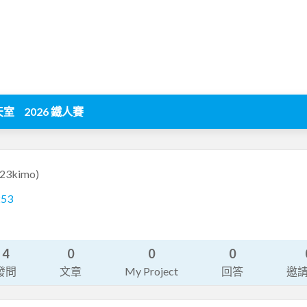
天室
2026 鐵人賽
123kimo)
253
4
0
0
0
發問
文章
My Project
回答
邀