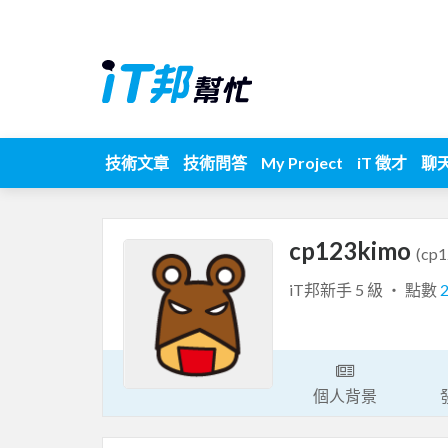
技術文章
技術問答
My Project
iT 徵才
聊
cp123kimo
(cp
iT邦新手 5 級 ‧ 點數
個人背景