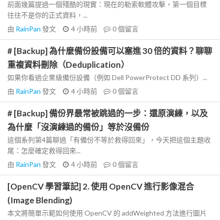
前面幾篇提過一個殘酷的現實：現在的勒索軟體攻擊，第一個目標
往往不是你的正式資料，...
由
RainPan
發文
4 小時前
0
個留言
# [Backup] 為什麼備份設備可以塞進 30 倍的資料？聊聊
重複資料刪除（Deduplication）
如果你看過企業級備份設備（例如 Dell PowerProtect DD 系列）...
由
RainPan
發文
4 小時前
0
個留言
# [Backup] 備份界最常被跳過的一步：還原演練，以及
為什麼「沒演練過的備份」等於沒備份
這個系列第4篇聊過「有備份不等於救得回來」，今天把這個主題收
尾：怎麼確定救得回來...
由
RainPan
發文
4 小時前
0
個留言
[OpenCV 學習筆記] 2. 使用 OpenCV 進行影像混合
(Image Blending)
本文將簡單示範如何使用 OpenCV 的 addWeighted 方法進行圖片