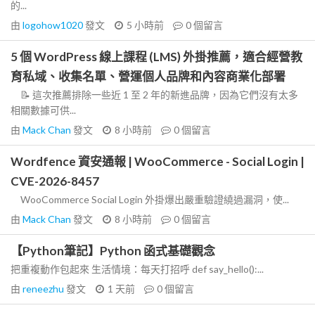
的...
由
logohow1020
發文
5 小時前
0
個留言
5 個 WordPress 線上課程 (LMS) 外掛推薦，適合經營教
育私域、收集名單、營運個人品牌和內容商業化部署
📝 這次推薦排除一些近 1 至 2 年的新進品牌，因為它們沒有太多
相關數據可供...
由
Mack Chan
發文
8 小時前
0
個留言
Wordfence 資安通報 | WooCommerce - Social Login |
CVE-2026-8457
WooCommerce Social Login 外掛爆出嚴重驗證繞過漏洞，使...
由
Mack Chan
發文
8 小時前
0
個留言
【Python筆記】Python 函式基礎觀念
把重複動作包起來 生活情境：每天打招呼 def say_hello():...
由
reneezhu
發文
1 天前
0
個留言