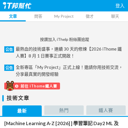
登入
文章
問答
My Project
徵才
聊天
按讚加入 iThelp 粉絲團追蹤
最熱血的技術盛事，連續 30 天的修煉【2026 iThome 鐵
公告
人賽】8 月 1 日賽事正式開啟！
全新專區「My Project」正式上線！邀請你用技術交流，
公告
分享最真實的開發經驗
前往 iThome鐵人賽
技術文章
熱門
鐵人賽
最新
[Machine Learning A-Z [2026] ] 學習筆記 Day2 ML 及