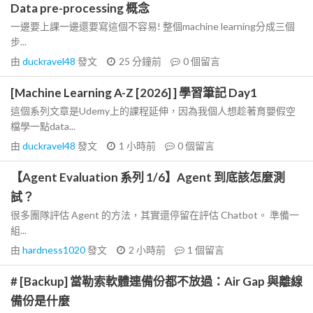
Data pre-processing 概念
一邊要上課一邊還要寫這個不容易! 整個machine learning分成三個
步...
由
duckravel48
發文
25 分鐘前
0
個留言
[Machine Learning A-Z [2026] ] 學習筆記 Day1
這個系列文章是Udemy上的課程延伸，因為我個人想趁著育嬰假空
檔學一點data...
由
duckravel48
發文
1 小時前
0
個留言
【Agent Evaluation 系列 1/6】Agent 到底該怎麼測
試？
很多團隊評估 Agent 的方法，其實還停留在評估 Chatbot。 準備一
組...
由
hardness1020
發文
2 小時前
1
個留言
# [Backup] 當勒索軟體連備份都不放過：Air Gap 與離線
備份是什麼