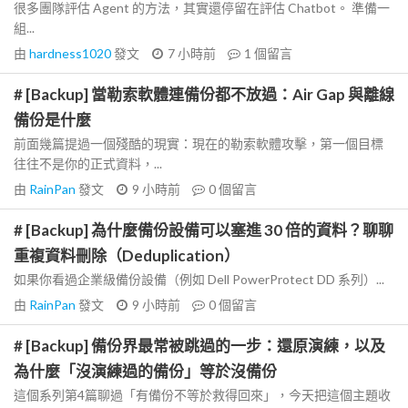
很多團隊評估 Agent 的方法，其實還停留在評估 Chatbot。 準備一
組...
由
hardness1020
發文
7 小時前
1
個留言
# [Backup] 當勒索軟體連備份都不放過：Air Gap 與離線
備份是什麼
前面幾篇提過一個殘酷的現實：現在的勒索軟體攻擊，第一個目標
往往不是你的正式資料，...
由
RainPan
發文
9 小時前
0
個留言
# [Backup] 為什麼備份設備可以塞進 30 倍的資料？聊聊
重複資料刪除（Deduplication）
如果你看過企業級備份設備（例如 Dell PowerProtect DD 系列）...
由
RainPan
發文
9 小時前
0
個留言
# [Backup] 備份界最常被跳過的一步：還原演練，以及
為什麼「沒演練過的備份」等於沒備份
這個系列第4篇聊過「有備份不等於救得回來」，今天把這個主題收