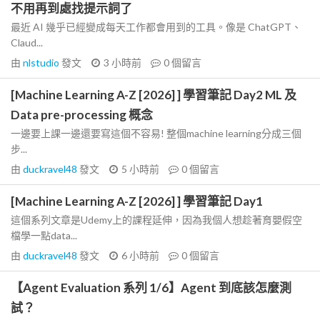
不用再到處找提示詞了
最近 AI 幾乎已經變成每天工作都會用到的工具。像是 ChatGPT、
Claud...
由
nlstudio
發文
3 小時前
0
個留言
[Machine Learning A-Z [2026] ] 學習筆記 Day2 ML 及
Data pre-processing 概念
一邊要上課一邊還要寫這個不容易! 整個machine learning分成三個
步...
由
duckravel48
發文
5 小時前
0
個留言
[Machine Learning A-Z [2026] ] 學習筆記 Day1
這個系列文章是Udemy上的課程延伸，因為我個人想趁著育嬰假空
檔學一點data...
由
duckravel48
發文
6 小時前
0
個留言
【Agent Evaluation 系列 1/6】Agent 到底該怎麼測
試？