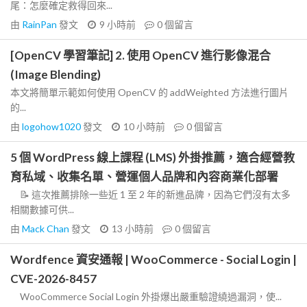
尾：怎麼確定救得回來...
由
RainPan
發文
9 小時前
0
個留言
[OpenCV 學習筆記] 2. 使用 OpenCV 進行影像混合
(Image Blending)
本文將簡單示範如何使用 OpenCV 的 addWeighted 方法進行圖片
的...
由
logohow1020
發文
10 小時前
0
個留言
5 個 WordPress 線上課程 (LMS) 外掛推薦，適合經營教
育私域、收集名單、營運個人品牌和內容商業化部署
📝 這次推薦排除一些近 1 至 2 年的新進品牌，因為它們沒有太多
相關數據可供...
由
Mack Chan
發文
13 小時前
0
個留言
Wordfence 資安通報 | WooCommerce - Social Login |
CVE-2026-8457
WooCommerce Social Login 外掛爆出嚴重驗證繞過漏洞，使...