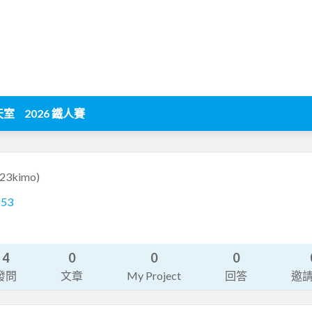
天室
2026 鐵人賽
123kimo)
253
4
0
0
0
發問
文章
My Project
回答
邀