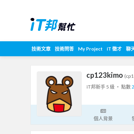
技術文章
技術問答
My Project
iT 徵才
聊
cp123kimo
(cp
iT邦新手 5 級 ‧ 點數
個人背景