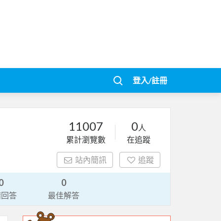
登入/註冊
11007
0
人
累計瀏覽數
在追蹤
站內簡訊
追蹤
0
0
請回答
最佳解答