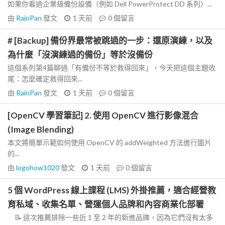
如果你看過企業級備份設備（例如 Dell PowerProtect DD 系列）...
由
RainPan
發文
1 天前
0
個留言
# [Backup] 備份界最常被跳過的一步：還原演練，以及
為什麼「沒演練過的備份」等於沒備份
這個系列第4篇聊過「有備份不等於救得回來」，今天把這個主題收
尾：怎麼確定救得回來...
由
RainPan
發文
1 天前
0
個留言
[OpenCV 學習筆記] 2. 使用 OpenCV 進行影像混合
(Image Blending)
本文將簡單示範如何使用 OpenCV 的 addWeighted 方法進行圖片
的...
由
logohow1020
發文
1 天前
0
個留言
5 個 WordPress 線上課程 (LMS) 外掛推薦，適合經營教
育私域、收集名單、營運個人品牌和內容商業化部署
📝 這次推薦排除一些近 1 至 2 年的新進品牌，因為它們沒有太多