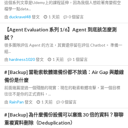
這個系列文章是Udemy上的課程延伸，因為我個人想趁著育嬰假空
檔學一點data...
由
duckravel48
發文
1 天前
0
個留言
【Agent Evaluation 系列 1/6】Agent 到底該怎麼測
試？
很多團隊評估 Agent 的方法，其實還停留在評估 Chatbot。 準備一
組...
由
hardness1020
發文
1 天前
1
個留言
# [Backup] 當勒索軟體連備份都不放過：Air Gap 與離線
備份是什麼
前面幾篇提過一個殘酷的現實：現在的勒索軟體攻擊，第一個目標
往往不是你的正式資料，...
由
RainPan
發文
1 天前
0
個留言
# [Backup] 為什麼備份設備可以塞進 30 倍的資料？聊聊
重複資料刪除（Deduplication）