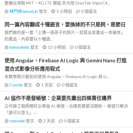
整機台灣製 MIT，4G LTE 模組 非大陸 DrayTek VigorC4...
由
林門神JanusLin
發文
3 小時前
0
個留言
同一篇內容翻成十種語言，要換掉的不只是詞，是節日
我們做的是一套「上傳一張孩子的照片，就寫出並畫出一本繪本」
的產品，內容要以十種語...
由
lumorakids
發文
13 小時前
0
個留言
使用 Angular、Firebase AI Logic 與 Gemini Nano 打造
混合式影像分析應用程式
本教學將示範如何使用 Angular、Firebase AI Logic 與 G...
由
Connie
發文
1 天前
0
個留言
AI 協作不是發帳號：企業要先畫出四條責任邊界
公司替工程師開好企業版 AI 帳號，治理其實還沒開始。 帳號只解決
「誰可以登入」...
由
ryanvale
發文
2 天前
0
個留言