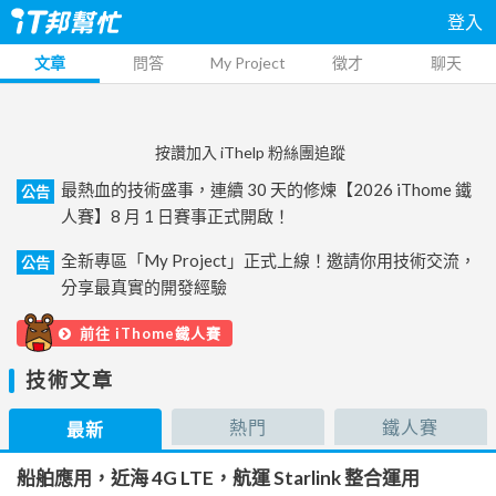
登入
文章
問答
My Project
徵才
聊天
按讚加入 iThelp 粉絲團追蹤
最熱血的技術盛事，連續 30 天的修煉【2026 iThome 鐵
公告
人賽】8 月 1 日賽事正式開啟！
全新專區「My Project」正式上線！邀請你用技術交流，
公告
分享最真實的開發經驗
前往 iThome鐵人賽
技術文章
熱門
鐵人賽
最新
船舶應用，近海 4G LTE，航運 Starlink 整合運用