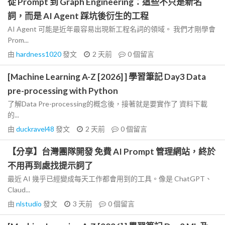
從 Prompt 到 Graph Engineering：這些不只是新名
詞，而是 AI Agent 踩坑後衍生的工程
AI Agent 可能是近年最容易出現新工程名詞的領域。 我們才剛學會
Prom...
由
hardness1020
發文
2 天前
0
個留言
[Machine Learning A-Z [2026] ] 學習筆記 Day3 Data
pre-processing with Python
了解Data Pre-processing的概念後，接著就是要實作了 資料下載
的...
由
duckravel48
發文
2 天前
0
個留言
【分享】台灣團隊開發 免費 AI Prompt 管理網站，終於
不用再到處找提示詞了
最近 AI 幾乎已經變成每天工作都會用到的工具。像是 ChatGPT、
Claud...
由
nlstudio
發文
3 天前
0
個留言