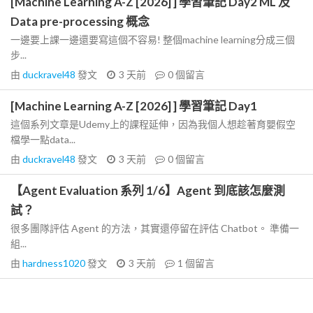
[Machine Learning A-Z [2026] ] 學習筆記 Day2 ML 及
Data pre-processing 概念
一邊要上課一邊還要寫這個不容易! 整個machine learning分成三個
步...
由
duckravel48
發文
3 天前
0
個留言
[Machine Learning A-Z [2026] ] 學習筆記 Day1
這個系列文章是Udemy上的課程延伸，因為我個人想趁著育嬰假空
檔學一點data...
由
duckravel48
發文
3 天前
0
個留言
【Agent Evaluation 系列 1/6】Agent 到底該怎麼測
試？
很多團隊評估 Agent 的方法，其實還停留在評估 Chatbot。 準備一
組...
由
hardness1020
發文
3 天前
1
個留言