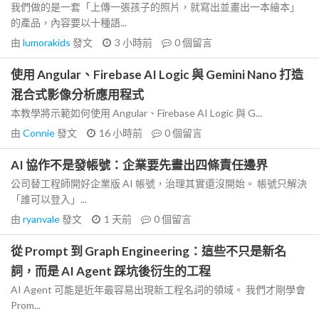
我們做的是一套「上傳一張孩子的照片，就寫出並畫出一本繪本」
的產品，內容要以十種語...
由
lumorakids
發文
3 小時前
0
個留言
使用 Angular、Firebase AI Logic 與 Gemini Nano 打造
混合式影像分析應用程式
本教學將示範如何使用 Angular、Firebase AI Logic 與 G...
由
Connie
發文
16 小時前
0
個留言
AI 協作不是發帳號：企業要先畫出四條責任邊界
公司替工程師開好企業版 AI 帳號，治理其實還沒開始。 帳號只解決
「誰可以登入」...
由
ryanvale
發文
1 天前
0
個留言
從 Prompt 到 Graph Engineering：這些不只是新名
詞，而是 AI Agent 踩坑後衍生的工程
AI Agent 可能是近年最容易出現新工程名詞的領域。 我們才剛學會
Prom...