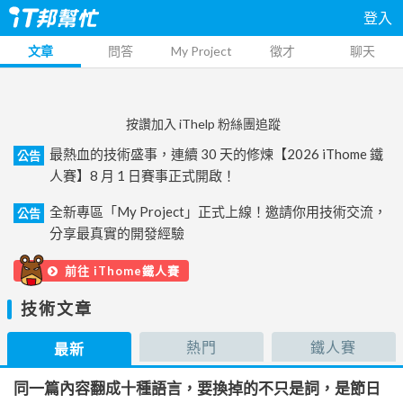
登入
文章
問答
My Project
徵才
聊天
按讚加入 iThelp 粉絲團追蹤
最熱血的技術盛事，連續 30 天的修煉【2026 iThome 鐵
公告
人賽】8 月 1 日賽事正式開啟！
全新專區「My Project」正式上線！邀請你用技術交流，
公告
分享最真實的開發經驗
前往 iThome鐵人賽
技術文章
熱門
鐵人賽
最新
同一篇內容翻成十種語言，要換掉的不只是詞，是節日