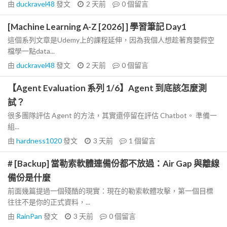
由
duckravel48
發文
2 天前
0
個留言
[Machine Learning A-Z [2026] ] 學習筆記 Day1
這個系列文章是Udemy上的課程延伸，因為我個人想趁著育嬰假空
檔學一點data...
由
duckravel48
發文
2 天前
0
個留言
【Agent Evaluation 系列 1/6】Agent 到底該怎麼測
試？
很多團隊評估 Agent 的方法，其實還停留在評估 Chatbot。 準備一
組...
由
hardness1020
發文
3 天前
1
個留言
# [Backup] 當勒索軟體連備份都不放過：Air Gap 與離線
備份是什麼
前面幾篇提過一個殘酷的現實：現在的勒索軟體攻擊，第一個目標
往往不是你的正式資料，...
由
RainPan
發文
3 天前
0
個留言