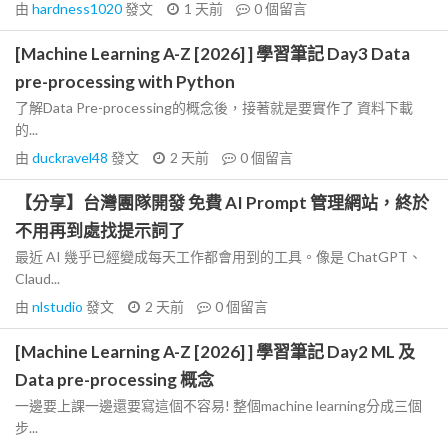
由
hardness1020
發文
1 天前
0
個留言
[Machine Learning A-Z [2026] ] 學習筆記 Day3 Data
pre-processing with Python
了解Data Pre-processing的概念後，接著就是要實作了 資料下載
的...
由
duckravel48
發文
2 天前
0
個留言
【分享】台灣團隊開發 免費 AI Prompt 管理網站，終於
不用再到處找提示詞了
最近 AI 幾乎已經變成每天工作都會用到的工具。像是 ChatGPT、
Claud...
由
nlstudio
發文
2 天前
0
個留言
[Machine Learning A-Z [2026] ] 學習筆記 Day2 ML 及
Data pre-processing 概念
一邊要上課一邊還要寫這個不容易! 整個machine learning分成三個
步...