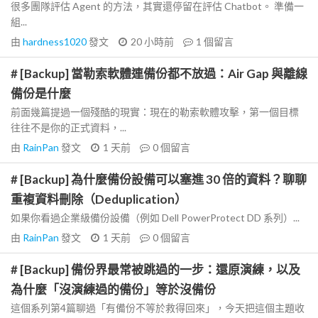
很多團隊評估 Agent 的方法，其實還停留在評估 Chatbot。 準備一
組...
由
hardness1020
發文
20 小時前
1
個留言
# [Backup] 當勒索軟體連備份都不放過：Air Gap 與離線
備份是什麼
前面幾篇提過一個殘酷的現實：現在的勒索軟體攻擊，第一個目標
往往不是你的正式資料，...
由
RainPan
發文
1 天前
0
個留言
# [Backup] 為什麼備份設備可以塞進 30 倍的資料？聊聊
重複資料刪除（Deduplication）
如果你看過企業級備份設備（例如 Dell PowerProtect DD 系列）...
由
RainPan
發文
1 天前
0
個留言
# [Backup] 備份界最常被跳過的一步：還原演練，以及
為什麼「沒演練過的備份」等於沒備份
這個系列第4篇聊過「有備份不等於救得回來」，今天把這個主題收