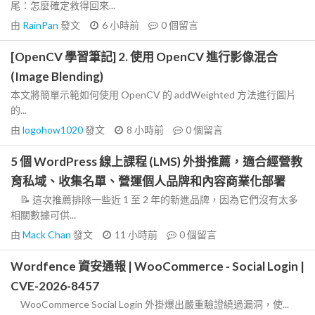
尾：怎麼確定救得回來...
由
RainPan
發文
6 小時前
0
個留言
[OpenCV 學習筆記] 2. 使用 OpenCV 進行影像混合
(Image Blending)
本文將簡單示範如何使用 OpenCV 的 addWeighted 方法進行圖片
的...
由
logohow1020
發文
8 小時前
0
個留言
5 個 WordPress 線上課程 (LMS) 外掛推薦，適合經營教
育私域、收集名單、營運個人品牌和內容商業化部署
📝 這次推薦排除一些近 1 至 2 年的新進品牌，因為它們沒有太多
相關數據可供...
由
Mack Chan
發文
11 小時前
0
個留言
Wordfence 資安通報 | WooCommerce - Social Login |
CVE-2026-8457
WooCommerce Social Login 外掛爆出嚴重驗證繞過漏洞，使...