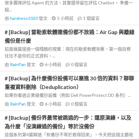
很多團隊評估 Agent 的方法，其實還停留在評估 Chatbot。 準備一
組...
由
hardness1020
發文
5 小時前
1
個留言
# [Backup] 當勒索軟體連備份都不放過：Air Gap 與離線
備份是什麼
前面幾篇提過一個殘酷的現實：現在的勒索軟體攻擊，第一個目標
往往不是你的正式資料，...
由
RainPan
發文
6 小時前
0
個留言
# [Backup] 為什麼備份設備可以塞進 30 倍的資料？聊聊
重複資料刪除（Deduplication）
如果你看過企業級備份設備（例如 Dell PowerProtect DD 系列）...
由
RainPan
發文
6 小時前
0
個留言
# [Backup] 備份界最常被跳過的一步：還原演練，以及
為什麼「沒演練過的備份」等於沒備份
這個系列第4篇聊過「有備份不等於救得回來」，今天把這個主題收