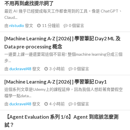
不用再到處找提示詞了
最近 AI 幾乎已經變成每天工作都會用到的工具。像是 ChatGPT、
Claud...
由
nlstudio
發文
11 分鐘前
0
個留言
[Machine Learning A-Z [2026] ] 學習筆記 Day2 ML 及
Data pre-processing 概念
一邊要上課一邊還要寫這個不容易! 整個machine learning分成三個
步...
由
duckravel48
發文
3 小時前
0
個留言
[Machine Learning A-Z [2026] ] 學習筆記 Day1
這個系列文章是Udemy上的課程延伸，因為我個人想趁著育嬰假空
檔學一點data...
由
duckravel48
發文
4 小時前
0
個留言
【Agent Evaluation 系列 1/6】Agent 到底該怎麼測
試？