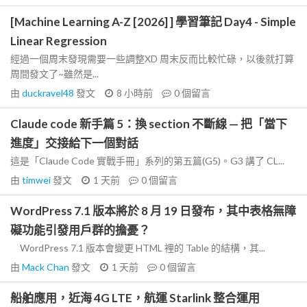
[Machine Learning A-Z [2026] ] 學習筆記 Day4 - Simple
Linear Regression
經過一個周末發現需要一些調整XD 周末反而比較忙碌，以後就打算
周間發文了~雖然是...
由
duckravel48
發文
8 小時前
0
個留言
Claude code 新手篇 5：換 section 不斷線 — 把「當下
進度」交接給下一個對話
這是「Claude Code 實戰手冊」系列的第五篇(G5)。G3 講了 CL...
由
timwei
發文
1 天前
0
個留言
WordPress 7.1 版本將於 8 月 19 日發布，其中表格無障
礙功能引發用戶群的擔憂？
WordPress 7.1 版本會變更 HTML 裡的 Table 的結構，其...
由
Mack Chan
發文
1 天前
0
個留言
船舶應用，近海 4G LTE，航運 Starlink 整合運用