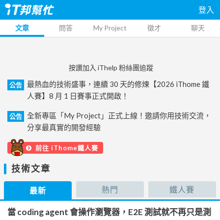
登入
文章
問答
My Project
徵才
聊天
按讚加入 iThelp 粉絲團追蹤
最熱血的技術盛事，連續 30 天的修煉【2026 iThome 鐵
公告
人賽】8 月 1 日賽事正式開啟！
全新專區「My Project」正式上線！邀請你用技術交流，
公告
分享最真實的開發經驗
前往 iThome鐵人賽
技術文章
熱門
鐵人賽
最新
當 coding agent 會操作瀏覽器，E2E 測試就不再只是測