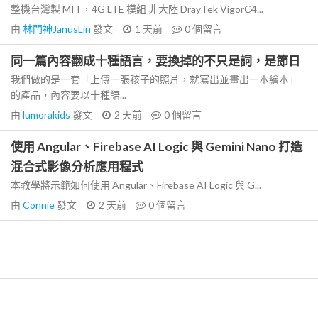
整機台灣製 MIT，4G LTE 模組 非大陸 DrayTek VigorC4...
由
林門神JanusLin
發文
1 天前
0
個留言
同一篇內容翻成十種語言，要換掉的不只是詞，是節日
我們做的是一套「上傳一張孩子的照片，就寫出並畫出一本繪本」
的產品，內容要以十種語...
由
lumorakids
發文
2 天前
0
個留言
使用 Angular、Firebase AI Logic 與 Gemini Nano 打造
混合式影像分析應用程式
本教學將示範如何使用 Angular、Firebase AI Logic 與 G...
由
Connie
發文
2 天前
0
個留言