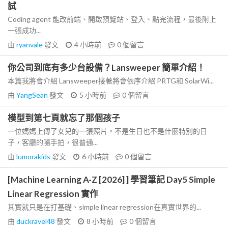
試
Coding agent 能改前端、開啟預覽站、登入、點完流程，最後附上
一張成功...
由
ryanvale
發文
4 小時前
0
個留言
你公司到底有多少台設備？Lansweeper 簡單介紹！
本篇我將會介紹 Lansweeper接著將會依序介紹 PRTG和 SolarWi...
由
YangSean
發文
5 小時前
0
個留言
模型到第七頁就忘了那個孩子
一位媽媽上傳了女兒的一張照片。不是生日也不是什麼特別的日
子，客廳的隨手拍，很普通...
由
lumorakids
發文
6 小時前
0
個留言
[Machine Learning A-Z [2026] ] 學習筆記 Day5 Simple
Linear Regression 實作
其實就只是在打基礎、simple linear regression在真實世界的...
由
duckravel48
發文
8 小時前
0
個留言