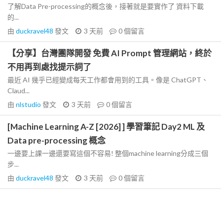
了解Data Pre-processing的概念後，接著就是要實作了 資料下載
的...
由
duckravel48
發文
3 天前
0
個留言
【分享】台灣團隊開發 免費 AI Prompt 管理網站，終於
不用再到處找提示詞了
最近 AI 幾乎已經變成每天工作都會用到的工具。像是 ChatGPT、
Claud...
由
nlstudio
發文
3 天前
0
個留言
[Machine Learning A-Z [2026] ] 學習筆記 Day2 ML 及
Data pre-processing 概念
一邊要上課一邊還要寫這個不容易! 整個machine learning分成三個
步...
由
duckravel48
發文
3 天前
0
個留言