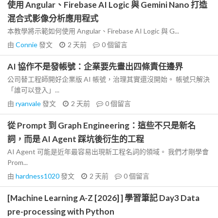
使用 Angular、Firebase AI Logic 與 Gemini Nano 打造
混合式影像分析應用程式
本教學將示範如何使用 Angular、Firebase AI Logic 與 G...
由
Connie
發文
2 天前
0
個留言
AI 協作不是發帳號：企業要先畫出四條責任邊界
公司替工程師開好企業版 AI 帳號，治理其實還沒開始。 帳號只解決
「誰可以登入」...
由
ryanvale
發文
2 天前
0
個留言
從 Prompt 到 Graph Engineering：這些不只是新名
詞，而是 AI Agent 踩坑後衍生的工程
AI Agent 可能是近年最容易出現新工程名詞的領域。 我們才剛學會
Prom...
由
hardness1020
發文
2 天前
0
個留言
[Machine Learning A-Z [2026] ] 學習筆記 Day3 Data
pre-processing with Python