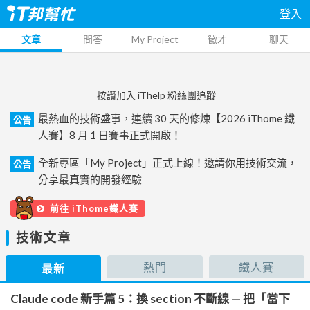
登入
文章
問答
My Project
徵才
聊天
按讚加入 iThelp 粉絲團追蹤
最熱血的技術盛事，連續 30 天的修煉【2026 iThome 鐵
公告
人賽】8 月 1 日賽事正式開啟！
全新專區「My Project」正式上線！邀請你用技術交流，
公告
分享最真實的開發經驗
前往 iThome鐵人賽
技術文章
熱門
鐵人賽
最新
Claude code 新手篇 5：換 section 不斷線 — 把「當下