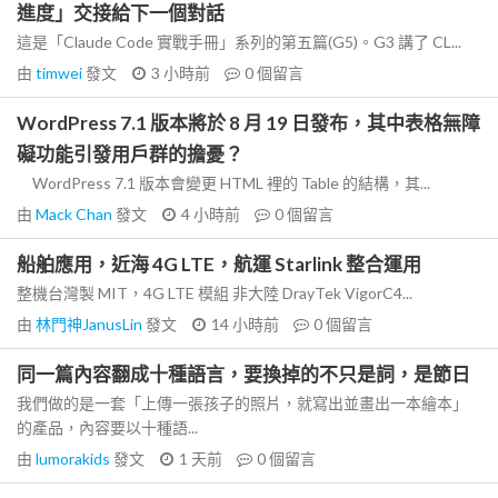
進度」交接給下一個對話
這是「Claude Code 實戰手冊」系列的第五篇(G5)。G3 講了 CL...
由
timwei
發文
3 小時前
0
個留言
WordPress 7.1 版本將於 8 月 19 日發布，其中表格無障
礙功能引發用戶群的擔憂？
WordPress 7.1 版本會變更 HTML 裡的 Table 的結構，其...
由
Mack Chan
發文
4 小時前
0
個留言
船舶應用，近海 4G LTE，航運 Starlink 整合運用
整機台灣製 MIT，4G LTE 模組 非大陸 DrayTek VigorC4...
由
林門神JanusLin
發文
14 小時前
0
個留言
同一篇內容翻成十種語言，要換掉的不只是詞，是節日
我們做的是一套「上傳一張孩子的照片，就寫出並畫出一本繪本」
的產品，內容要以十種語...
由
lumorakids
發文
1 天前
0
個留言