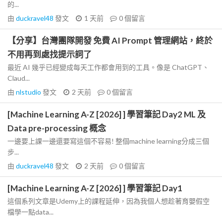
的...
由
duckravel48
發文
1 天前
0
個留言
【分享】台灣團隊開發 免費 AI Prompt 管理網站，終於
不用再到處找提示詞了
最近 AI 幾乎已經變成每天工作都會用到的工具。像是 ChatGPT、
Claud...
由
nlstudio
發文
2 天前
0
個留言
[Machine Learning A-Z [2026] ] 學習筆記 Day2 ML 及
Data pre-processing 概念
一邊要上課一邊還要寫這個不容易! 整個machine learning分成三個
步...
由
duckravel48
發文
2 天前
0
個留言
[Machine Learning A-Z [2026] ] 學習筆記 Day1
這個系列文章是Udemy上的課程延伸，因為我個人想趁著育嬰假空
檔學一點data...