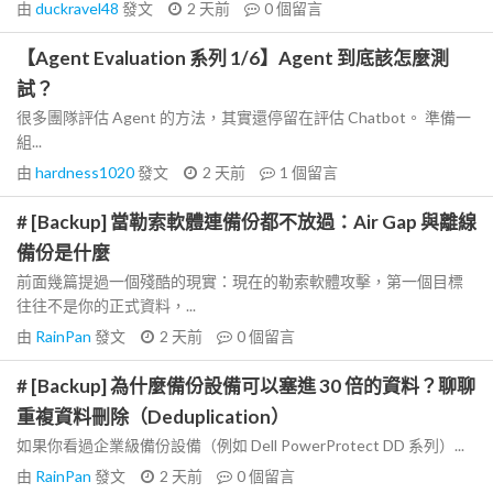
由
duckravel48
發文
2 天前
0
個留言
【Agent Evaluation 系列 1/6】Agent 到底該怎麼測
試？
很多團隊評估 Agent 的方法，其實還停留在評估 Chatbot。 準備一
組...
由
hardness1020
發文
2 天前
1
個留言
# [Backup] 當勒索軟體連備份都不放過：Air Gap 與離線
備份是什麼
前面幾篇提過一個殘酷的現實：現在的勒索軟體攻擊，第一個目標
往往不是你的正式資料，...
由
RainPan
發文
2 天前
0
個留言
# [Backup] 為什麼備份設備可以塞進 30 倍的資料？聊聊
重複資料刪除（Deduplication）
如果你看過企業級備份設備（例如 Dell PowerProtect DD 系列）...
由
RainPan
發文
2 天前
0
個留言