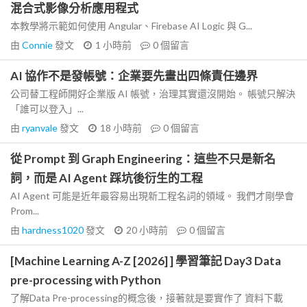
混合式影像分析應用程式
本教學將示範如何使用 Angular、Firebase AI Logic 與 G...
由
Connie
發文
1 小時前
0
個留言
AI 協作不是發帳號：企業要先畫出四條責任邊界
公司替工程師開好企業版 AI 帳號，治理其實還沒開始。 帳號只解決
「誰可以登入」...
由
ryanvale
發文
18 小時前
0
個留言
從 Prompt 到 Graph Engineering：這些不只是新名
詞，而是 AI Agent 踩坑後衍生的工程
AI Agent 可能是近年最容易出現新工程名詞的領域。 我們才剛學會
Prom...
由
hardness1020
發文
20 小時前
0
個留言
[Machine Learning A-Z [2026] ] 學習筆記 Day3 Data
pre-processing with Python
了解Data Pre-processing的概念後，接著就是要實作了 資料下載