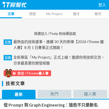
登入
文章
問答
My Project
徵才
聊天
按讚加入 iThelp 粉絲團追蹤
最熱血的技術盛事，連續 30 天的修煉【2026 iThome 鐵
公告
人賽】8 月 1 日賽事正式開啟！
全新專區「My Project」正式上線！邀請你用技術交流，
公告
分享最真實的開發經驗
前往 iThome鐵人賽
技術文章
熱門
鐵人賽
最新
從 Prompt 到 Graph Engineering：這些不只是新名