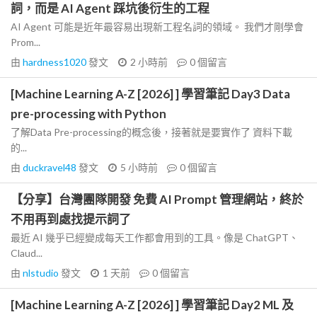
詞，而是 AI Agent 踩坑後衍生的工程
AI Agent 可能是近年最容易出現新工程名詞的領域。 我們才剛學會
Prom...
由
hardness1020
發文
2 小時前
0
個留言
[Machine Learning A-Z [2026] ] 學習筆記 Day3 Data
pre-processing with Python
了解Data Pre-processing的概念後，接著就是要實作了 資料下載
的...
由
duckravel48
發文
5 小時前
0
個留言
【分享】台灣團隊開發 免費 AI Prompt 管理網站，終於
不用再到處找提示詞了
最近 AI 幾乎已經變成每天工作都會用到的工具。像是 ChatGPT、
Claud...
由
nlstudio
發文
1 天前
0
個留言
[Machine Learning A-Z [2026] ] 學習筆記 Day2 ML 及