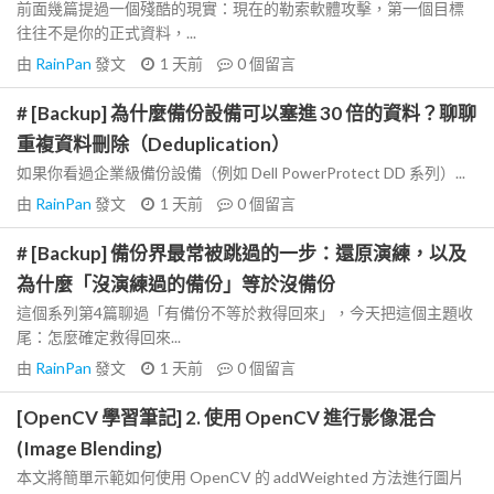
前面幾篇提過一個殘酷的現實：現在的勒索軟體攻擊，第一個目標
往往不是你的正式資料，...
由
RainPan
發文
1 天前
0
個留言
# [Backup] 為什麼備份設備可以塞進 30 倍的資料？聊聊
重複資料刪除（Deduplication）
如果你看過企業級備份設備（例如 Dell PowerProtect DD 系列）...
由
RainPan
發文
1 天前
0
個留言
# [Backup] 備份界最常被跳過的一步：還原演練，以及
為什麼「沒演練過的備份」等於沒備份
這個系列第4篇聊過「有備份不等於救得回來」，今天把這個主題收
尾：怎麼確定救得回來...
由
RainPan
發文
1 天前
0
個留言
[OpenCV 學習筆記] 2. 使用 OpenCV 進行影像混合
(Image Blending)
本文將簡單示範如何使用 OpenCV 的 addWeighted 方法進行圖片