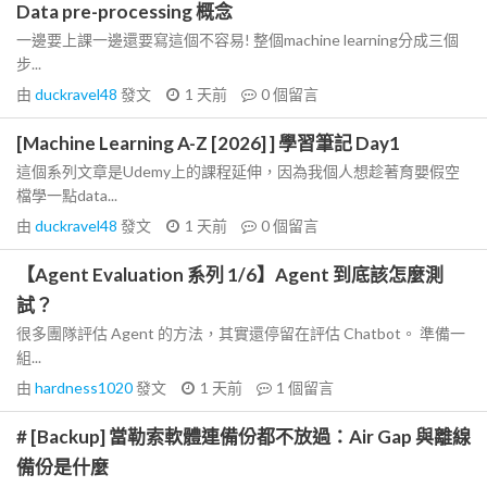
Data pre-processing 概念
一邊要上課一邊還要寫這個不容易! 整個machine learning分成三個
步...
由
duckravel48
發文
1 天前
0
個留言
[Machine Learning A-Z [2026] ] 學習筆記 Day1
這個系列文章是Udemy上的課程延伸，因為我個人想趁著育嬰假空
檔學一點data...
由
duckravel48
發文
1 天前
0
個留言
【Agent Evaluation 系列 1/6】Agent 到底該怎麼測
試？
很多團隊評估 Agent 的方法，其實還停留在評估 Chatbot。 準備一
組...
由
hardness1020
發文
1 天前
1
個留言
# [Backup] 當勒索軟體連備份都不放過：Air Gap 與離線
備份是什麼