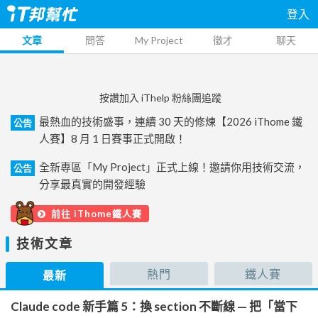
登入
文章
問答
My Project
徵才
聊天
按讚加入 iThelp 粉絲團追蹤
最熱血的技術盛事，連續 30 天的修煉【2026 iThome 鐵
公告
人賽】8 月 1 日賽事正式開啟！
全新專區「My Project」正式上線！邀請你用技術交流，
公告
分享最真實的開發經驗
前往 iThome鐵人賽
技術文章
熱門
鐵人賽
最新
Claude code 新手篇 5：換 section 不斷線 — 把「當下