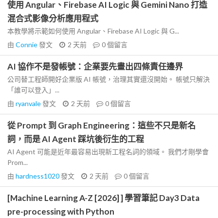
使用 Angular、Firebase AI Logic 與 Gemini Nano 打造
混合式影像分析應用程式
本教學將示範如何使用 Angular、Firebase AI Logic 與 G...
由
Connie
發文
2 天前
0
個留言
AI 協作不是發帳號：企業要先畫出四條責任邊界
公司替工程師開好企業版 AI 帳號，治理其實還沒開始。 帳號只解決
「誰可以登入」...
由
ryanvale
發文
2 天前
0
個留言
從 Prompt 到 Graph Engineering：這些不只是新名
詞，而是 AI Agent 踩坑後衍生的工程
AI Agent 可能是近年最容易出現新工程名詞的領域。 我們才剛學會
Prom...
由
hardness1020
發文
2 天前
0
個留言
[Machine Learning A-Z [2026] ] 學習筆記 Day3 Data
pre-processing with Python