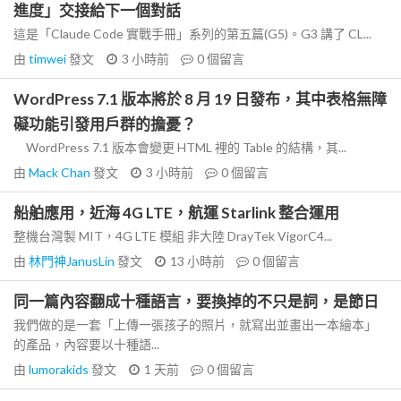
進度」交接給下一個對話
這是「Claude Code 實戰手冊」系列的第五篇(G5)。G3 講了 CL...
由
timwei
發文
3 小時前
0
個留言
WordPress 7.1 版本將於 8 月 19 日發布，其中表格無障
礙功能引發用戶群的擔憂？
WordPress 7.1 版本會變更 HTML 裡的 Table 的結構，其...
由
Mack Chan
發文
3 小時前
0
個留言
船舶應用，近海 4G LTE，航運 Starlink 整合運用
整機台灣製 MIT，4G LTE 模組 非大陸 DrayTek VigorC4...
由
林門神JanusLin
發文
13 小時前
0
個留言
同一篇內容翻成十種語言，要換掉的不只是詞，是節日
我們做的是一套「上傳一張孩子的照片，就寫出並畫出一本繪本」
的產品，內容要以十種語...
由
lumorakids
發文
1 天前
0
個留言