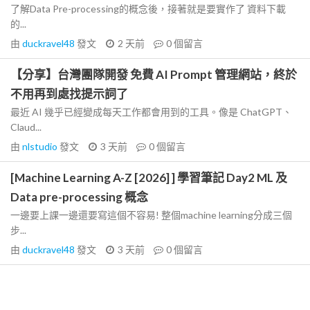
了解Data Pre-processing的概念後，接著就是要實作了 資料下載
的...
由
duckravel48
發文
2 天前
0
個留言
【分享】台灣團隊開發 免費 AI Prompt 管理網站，終於
不用再到處找提示詞了
最近 AI 幾乎已經變成每天工作都會用到的工具。像是 ChatGPT、
Claud...
由
nlstudio
發文
3 天前
0
個留言
[Machine Learning A-Z [2026] ] 學習筆記 Day2 ML 及
Data pre-processing 概念
一邊要上課一邊還要寫這個不容易! 整個machine learning分成三個
步...
由
duckravel48
發文
3 天前
0
個留言