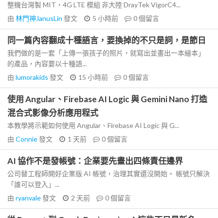
整機台灣製 MIT，4G LTE 模組 非大陸 DrayTek VigorC4...
由
林門神JanusLin
發文
5 小時前
0
個留言
同一篇內容翻成十種語言，要換掉的不只是詞，是節日
我們做的是一套「上傳一張孩子的照片，就寫出並畫出一本繪本」
的產品，內容要以十種語...
由
lumorakids
發文
15 小時前
0
個留言
使用 Angular、Firebase AI Logic 與 Gemini Nano 打造
混合式影像分析應用程式
本教學將示範如何使用 Angular、Firebase AI Logic 與 G...
由
Connie
發文
1 天前
0
個留言
AI 協作不是發帳號：企業要先畫出四條責任邊界
公司替工程師開好企業版 AI 帳號，治理其實還沒開始。 帳號只解決
「誰可以登入」...
由
ryanvale
發文
2 天前
0
個留言