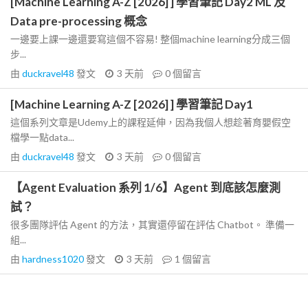
[Machine Learning A-Z [2026] ] 學習筆記 Day2 ML 及
Data pre-processing 概念
一邊要上課一邊還要寫這個不容易! 整個machine learning分成三個
步...
由
duckravel48
發文
3 天前
0
個留言
[Machine Learning A-Z [2026] ] 學習筆記 Day1
這個系列文章是Udemy上的課程延伸，因為我個人想趁著育嬰假空
檔學一點data...
由
duckravel48
發文
3 天前
0
個留言
【Agent Evaluation 系列 1/6】Agent 到底該怎麼測
試？
很多團隊評估 Agent 的方法，其實還停留在評估 Chatbot。 準備一
組...
由
hardness1020
發文
3 天前
1
個留言