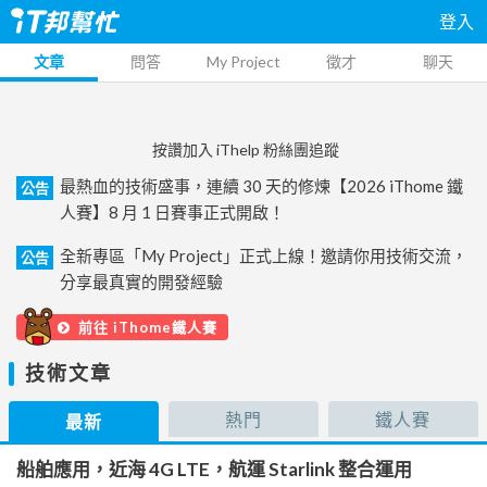
登入
文章
問答
My Project
徵才
聊天
按讚加入 iThelp 粉絲團追蹤
最熱血的技術盛事，連續 30 天的修煉【2026 iThome 鐵
公告
人賽】8 月 1 日賽事正式開啟！
全新專區「My Project」正式上線！邀請你用技術交流，
公告
分享最真實的開發經驗
前往 iThome鐵人賽
技術文章
熱門
鐵人賽
最新
船舶應用，近海 4G LTE，航運 Starlink 整合運用