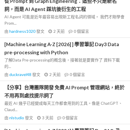
從 Prompt 到 Graph Engineering：這些不只是新名
詞，而是 AI Agent 踩坑後衍生的工程
AI Agent 可能是近年最容易出現新工程名詞的領域。 我們才剛學會
Prom...
由
hardness1020
發文
2 天前
0
個留言
[Machine Learning A-Z [2026] ] 學習筆記 Day3 Data
pre-processing with Python
了解Data Pre-processing的概念後，接著就是要實作了 資料下載
的...
由
duckravel48
發文
2 天前
0
個留言
【分享】台灣團隊開發 免費 AI Prompt 管理網站，終於
不用再到處找提示詞了
最近 AI 幾乎已經變成每天工作都會用到的工具。像是 ChatGPT、
Claud...
由
nlstudio
發文
3 天前
0
個留言